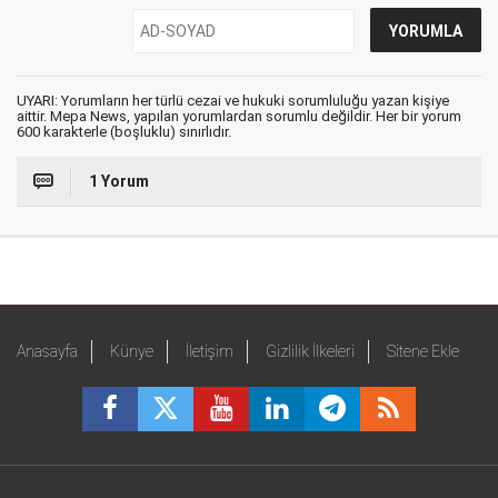
UYARI: Yorumların her türlü cezai ve hukuki sorumluluğu yazan kişiye
aittir. Mepa News, yapılan yorumlardan sorumlu değildir. Her bir yorum
600 karakterle (boşluklu) sınırlıdır.
1 Yorum
Anasayfa
Künye
İletişim
Gizlilik İlkeleri
Sitene Ekle