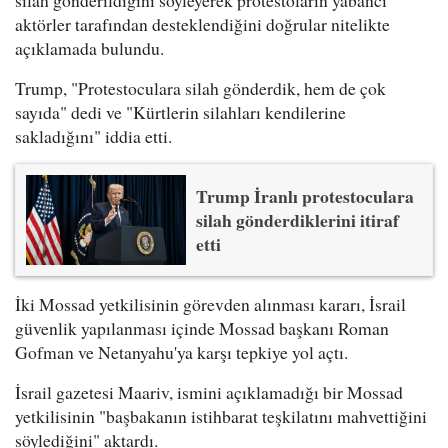
aktörler tarafından desteklendiğini doğrular nitelikte
açıklamada bulundu.
Trump, "Protestoculara silah gönderdik, hem de çok
sayıda" dedi ve "Kürtlerin silahları kendilerine
sakladığını" iddia etti.
Trump İranlı protestoculara
silah gönderdiklerini itiraf
etti
İki Mossad yetkilisinin görevden alınması kararı, İsrail
güvenlik yapılanması içinde Mossad başkanı Roman
Gofman ve Netanyahu'ya karşı tepkiye yol açtı.
İsrail gazetesi Maariv, ismini açıklamadığı bir Mossad
yetkilisinin "başbakanın istihbarat teşkilatını mahvettiğini
söylediğini" aktardı.