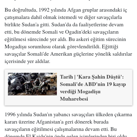
Bu doğrultuda, 1992 yılında Afgan gruplar arasındaki iç
çatışmalara dahil olmak istemedi ve diğer savaşçılarla
birlikte Sudan'a gitti. Sudan'da da faaliyetlerine devam
etti, bu dönemde Somali ve Ogadin'deki savaşçıların
eğitilmesi sürecinde yer aldı. Bu askeri eğitim sürecinin
Mogadişu sorumlusu olarak görevlendirildi. Eğittiği
savaşçılar Somali'de Amerikan güçlerine yönelik saldırılar
içerisinde yer aldılar.
Tarih | 'Kara Şahin Düştü':
Somali'de ABD'nin 19 kayıp
verdiği Mogadişu
Muharebesi
1996 yılında Sudan'ın yabancı savaşçıları ülkeden çıkarma
kararı üzerine Afganistan'a geri dönerek burada
savaşçıların eğitilmesi çalışmalarına devam etti. Bu
dönemde El Kaide'nin önde gelen isimlerinden biri oldu.