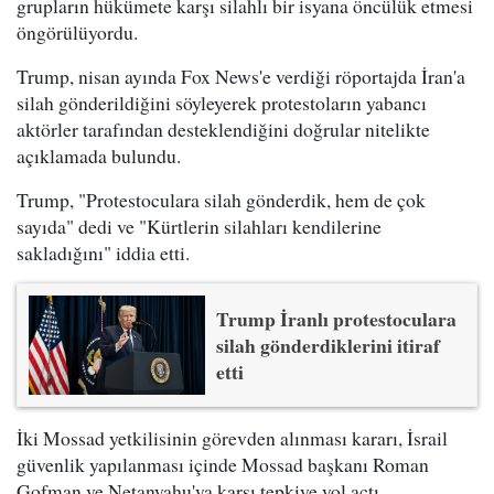
grupların hükümete karşı silahlı bir isyana öncülük etmesi
öngörülüyordu.
Trump, nisan ayında Fox News'e verdiği röportajda İran'a
silah gönderildiğini söyleyerek protestoların yabancı
aktörler tarafından desteklendiğini doğrular nitelikte
açıklamada bulundu.
Trump, "Protestoculara silah gönderdik, hem de çok
sayıda" dedi ve "Kürtlerin silahları kendilerine
sakladığını" iddia etti.
Trump İranlı protestoculara
silah gönderdiklerini itiraf
etti
İki Mossad yetkilisinin görevden alınması kararı, İsrail
güvenlik yapılanması içinde Mossad başkanı Roman
Gofman ve Netanyahu'ya karşı tepkiye yol açtı.