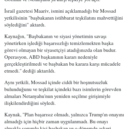
İsrail gazetesi Maariv, ismini açıklamadığı bir Mossad
yetkilisinin "başbakanın istihbarat teşkilatını mahvettiğini
söylediğini" aktardı.
Kaynağın, "Başbakanın ve siyasi yönetimin savaşı
yönetirken işlediği başarısızlığı temizlemekten başka
görevi olmayan bir siyasetçiyi atadığınızda olan budur.
Operasyon, ABD başkanının kararı nedeniyle
gerçekleştirilmedi ve başbakan bu karara karşı mücadele
etmedi." dediği aktarıldı.
Aynı yetkili, Mossad içinde ciddi bir hoşnutsuzluk
bulunduğunu ve teşkilat içindeki bazı isimlerin görevden
almaları Netanyahu'nun yeniden seçilme girişimiyle
ilişkilendirdiğini söyledi.
Kaynak, "Plan başarısız olmadı, yalnızca Trump'ın onayını
almadığı için hiçbir zaman uygulanmadı. Bu onayı
almakla sorumlu kişi başbakan ve o dönemde askeri