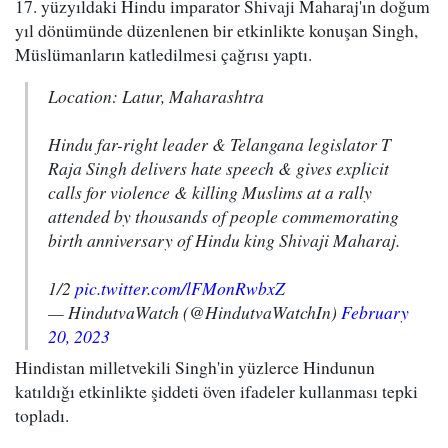
17. yüzyıldaki Hindu imparator Shivaji Maharaj'ın doğum
yıl dönümünde düzenlenen bir etkinlikte konuşan Singh,
Müslümanların katledilmesi çağrısı yaptı.
Location: Latur, Maharashtra
Hindu far-right leader & Telangana legislator T
Raja Singh delivers hate speech & gives explicit
calls for violence & killing Muslims at a rally
attended by thousands of people commemorating
birth anniversary of Hindu king Shivaji Maharaj.
1/2
pic.twitter.com/lFMonRwbxZ
— HindutvaWatch (@HindutvaWatchIn)
February
20, 2023
Hindistan milletvekili Singh'in yüzlerce Hindunun
katıldığı etkinlikte şiddeti öven ifadeler kullanması tepki
topladı.