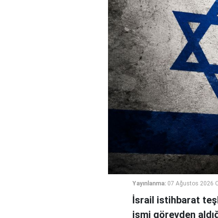
Yayınlanma:
07 Ağustos 2026 
İsrail istihbarat te
ismi görevden aldığı 