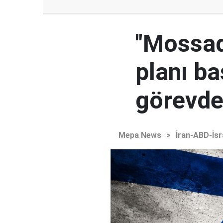
"Mossad'
planı ba
görevden
Mepa News
>
İran-ABD-İsr