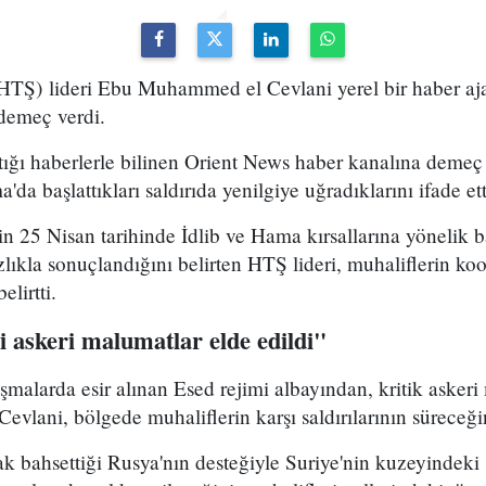
(HTŞ) lideri Ebu Muhammed el Cevlani yerel bir haber aja
i demeç verdi.
tığı haberlerle bilinen Orient News haber kanalına demeç
da başlattıkları saldırıda yenilgiye uğradıklarını ifade ett
n 25 Nisan tarihinde İdlib ve Hama kırsallarına yönelik baş
lıkla sonuçlandığını belirten HTŞ lideri, muhaliflerin koor
elirtti.
 askeri malumatlar elde edildi"
şmalarda esir alınan Esed rejimi albayından, kritik asker
 Cevlani, bölgede muhaliflerin karşı saldırılarının süreceği
ak bahsettiği Rusya'nın desteğiyle Suriye'nin kuzeyindeki 