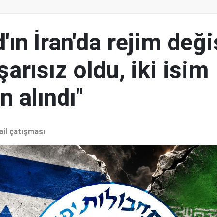
ın İran'da rejim deği
şarısız oldu, iki isim
 alındı"
ail çatışması