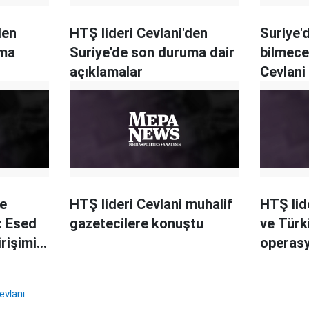
den
HTŞ lideri Cevlani'den
Suriye'
uma
Suriye'de son duruma dair
bilmece
açıklamalar
Cevlani
dedi
de
HTŞ lideri Cevlani muhalif
HTŞ lide
: Esed
gazetecilere konuştu
ve Türki
irişimi
operasy
açıklam
vlani