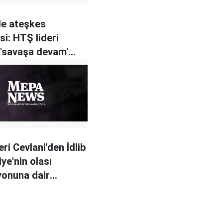
de ateşkes
si: HTŞ lideri
 'savaşa devam'
ri Cevlani'den İdlib
ye'nin olası
onuna dair
alar