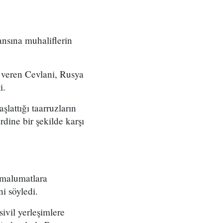
nsına muhaliflerin
 veren Cevlani, Rusya
i.
lattığı taarruzların
dine bir şekilde karşı
i malumatlara
ni söyledi.
sivil yerleşimlere