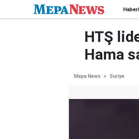
Haber
HTŞ lide
Hama sal
Mepa News
>
Suriye