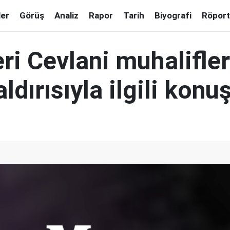
ler
Görüş
Analiz
Rapor
Tarih
Biyografi
Röport
ri Cevlani muhalifler
dırısıyla ilgili konu