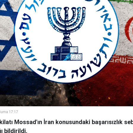
Cuma 17:17
şkilatı Mossad'ın İran konusundaki başarısızlık se
bildirildi.