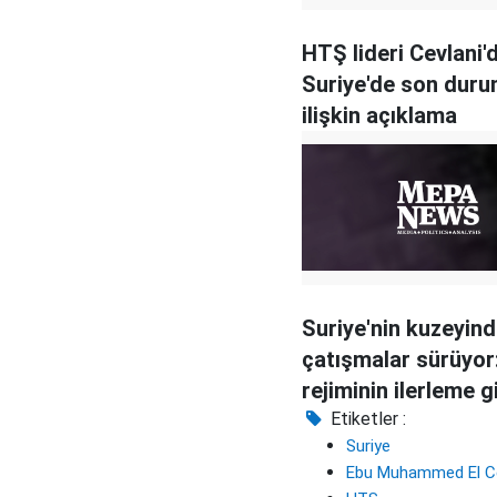
HTŞ lideri Cevlani'
Suriye'de son dur
ilişkin açıklama
Suriye'nin kuzeyin
çatışmalar sürüyor
rejiminin ilerleme g
başarısız oldu
Etiketler :
Suriye
Ebu Muhammed El Ce