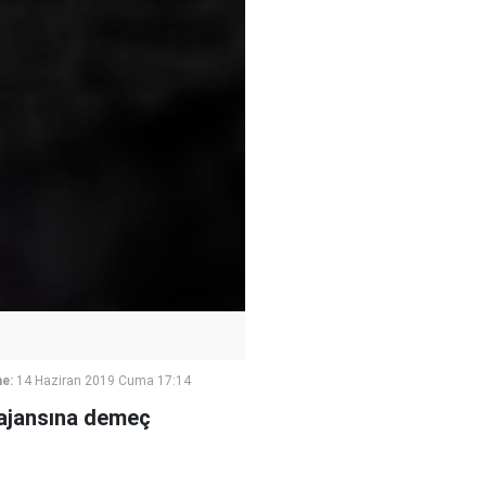
e:
14 Haziran 2019 Cuma 17:14
 ajansına demeç