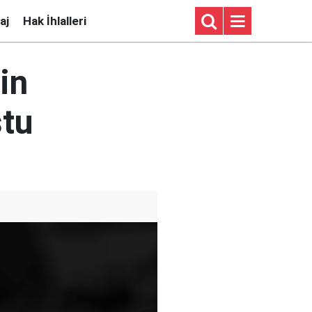
aj
Hak İhlalleri
in
ştu