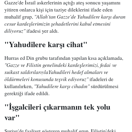
Gazze'de İsrail askerlerinin açtığı ateş sonucu yaşamını
yitiren onlarca kişi için taziye dileklerini ifade eden
muhalif grup,
"Allah'tan Gazze'de Yahudilere karşı duran
cesur kardeşlerimizin şehadetlerini kabul etmesini
diliyoruz"
ifadesi yer aldı.
"Yahudilere karşı cihat"
Hurras ed Din grubu tarafından yapılan kısa açıklamada,
"Gazze ve Filistin genelindeki kardeşlerimizi, fedai ve
suikast saldırılarıylaYahudileri hedef almaları ve
öldürmeleri konusunda teşvik ediyoruz"
ifadeleri de
kullanılırken,
"Yahudilere karşı cihadın"
sürdürülmesi
gerektiği ifade edildi.
"İşgalcileri çıkarmanın tek yolu
var"
Suriye'de faaliyet gösteren muhalif grup, Filistin'deki