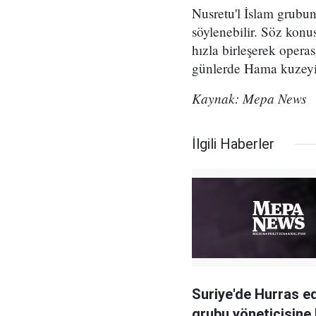
Nusretu'l İslam grubu
söylenebilir. Söz konu
hızla birleşerek opera
günlerde Hama kuzeyinde
Kaynak: Mepa News
İlgili Haberler
Suriye'de Hurras e
grubu yöneticisine