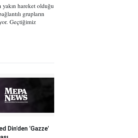
n yakın hareket olduğu
ağlantılı grupların
yor. Geçtiğimiz
ed Din'den 'Gazze'
ası