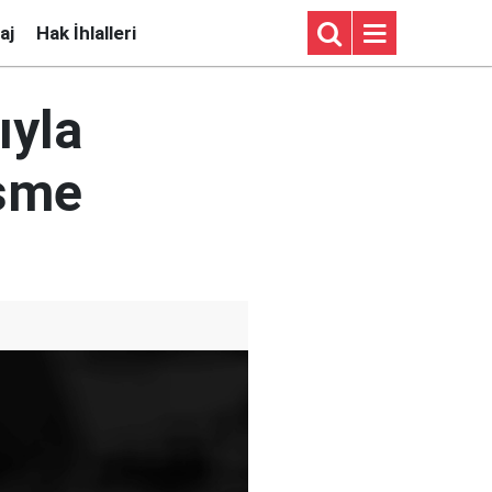
aj
Hak İhlalleri
ıyla
eşme