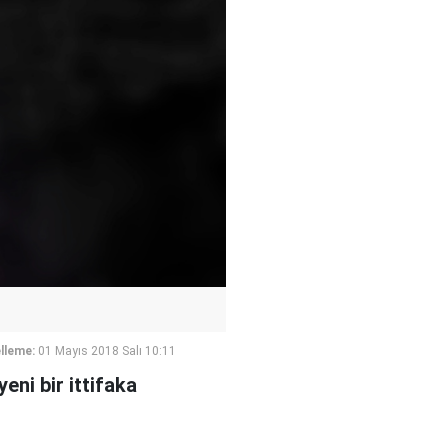
lleme:
01 Mayıs 2018 Salı 10:11
eni bir ittifaka