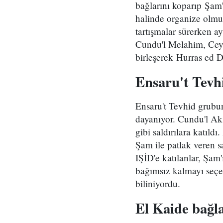
bağlarını koparıp Şam'
halinde organize olmuş
tartışmalar sürerken ay
Cundu'l Melahim, Ceyş 
birleşerek Hurras ed Di
Ensaru't Tevh
Ensaru't Tevhid grubun
dayanıyor. Cundu'l Aksa
gibi saldırılara katıl
Şam ile patlak veren s
IŞİD'e katılanlar, Şam'
bağımsız kalmayı seçen
biliniyordu.
El Kaide bağla