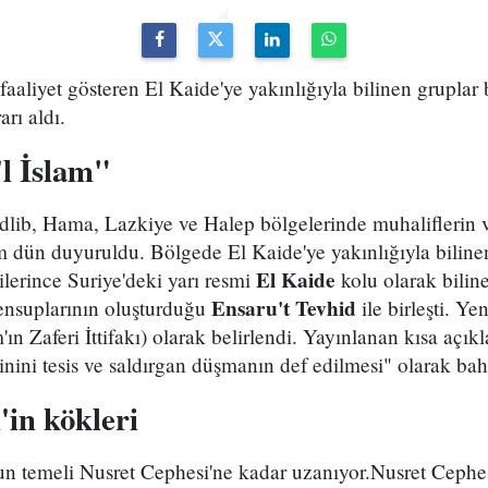
aaliyet gösteren El Kaide'ye yakınlığıyla bilinen gruplar b
rı aldı.
'l İslam"
dlib, Hama, Lazkiye ve Halep bölgelerinde muhaliflerin v
im dün duyuruldu. Bölgede El Kaide'ye yakınlığıyla bilinen
El Kaide
lerince Suriye'deki yarı resmi
kolu olarak bili
Ensaru't Tevhid
nsuplarının oluşturduğu
ile birleşti. Y
'ın Zaferi İttifakı) olarak belirlendi. Yayınlanan kısa açık
nini tesis ve saldırgan düşmanın def edilmesi" olarak bah
'in kökleri
n temeli Nusret Cephesi'ne kadar uzanıyor.Nusret Cephes