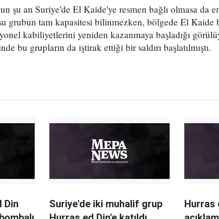
nun şu an Suriye'de El Kaide'ye resmen bağlı olmasa da e
su grubun tam kapasitesi bilinmezken, bölgede El Kaide b
syonel kabiliyetlerini yeniden kazanmaya başladığı görülü
 bu grupların da iştirak ettiği bir saldırı başlatılmıştı.
d Din
Suriye'de iki muhalif grup
Hurras 
 bombalı
Hurras ed Din'e katıldı
açıklam