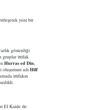
irleşerek yeni bir
arlık gösterdiği
 gruplar ittifak
Hurras ed Din
nen
,
Hilf
eni oluşumun adı
lamada ittifakın
sedildi.
i El Kaide ile