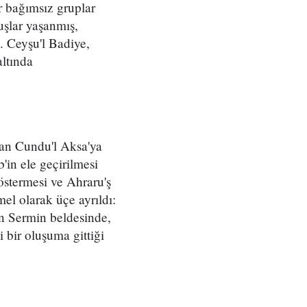
r bağımsız gruplar
uşlar yaşanmış,
ı. Ceyşu'l Badiye,
altında
lan Cundu'l Aksa'ya
b'in ele geçirilmesi
göstermesi ve Ahraru'ş
el olarak üçe ayrıldı:
'in Sermin beldesinde,
bir oluşuma gittiği