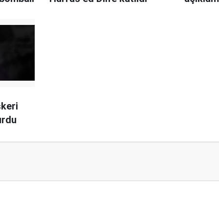
skeri
urdu