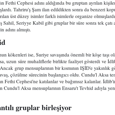
ın Fethi Cephesi adını aldığında bu gruptan ayrılan kişile
lardı. Tahriru'ş Şam ilan edildikten sonra da benzeri kop
rılan üst düzey isimler farklı isimlerle organize olmuşlard
Sahil, Seriyye Kabil gibi gruplar bir süre sonra tek çatı 
n adını almıştı.
id
un kökenleri ise, Suriye savaşında önemli bir köşe taşı o
, uzun süre muhaliflerle birlikte faaliyet gösterdi ve İdli
dı. Ancak grup mensuplarının bir kısmının IŞİD'e yakınlık 
avaş, çözülme sürecinin başlangıcı oldu. Cundu'l Aksa tem
ın Fethi Cephesi'ne katılanlar ve bağımsız kalanlar. İdlib
 Cundu'l Aksa mensuplarının Ensaru't Tevhid adıyla yeni 
ntılı gruplar birleşiyor