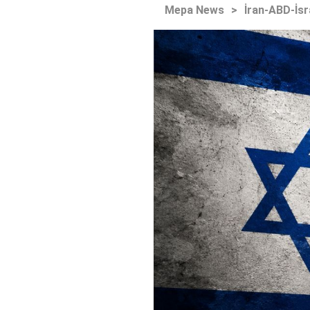
Mepa News
>
İran-ABD-İsr