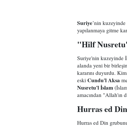
Suriye
’nin kuzeyinde f
yapılanmaya gitme kara
"Hilf Nusretu
Suriye'nin kuzeyinde İ
alanda yeni bir birleş
kararını duyurdu. Kimi
Cundu'l Aksa
eski
me
Nusretu'l İslam
(İslam
amacından "Allah'ın di
Hurras ed Din
Hurras ed Din grubunu