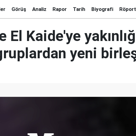
ler
Görüş
Analiz
Rapor
Tarih
Biyografi
Röport
e El Kaide'ye yakınlığ
gruplardan yeni birl