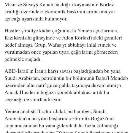
Mısır ve Süveyş Kanalı'na doğru kaymasının Körfez
krallığı üzerindeki ekonomik baskının artmasına yol
açacağı uyarısında bulunuyor.
Husiler şimdiye kadar çoğunlukla Yemen açıklarında,
Kızıldeniz'in güneyinde ve Aden Körfezi'ndeki gemileri
hedef almıştı. Grup, Wafaa'yı ablukayı ihlal etmek ve
vurulmadan önce yapılan uyarı çağrılarını görmezden
gelmekle suçladı.
ABD-İsrail'in İran'a karşı savaşı başladığından bu yana
Suudi Arabistan, petrolünün bir bölümünü Babu'l Mendeb
üzerinden alternatif güzergahla taşımaya devam etmişti.
Ancak Husilerin boğaza yönelik ablukası artık bu
seçeneği de sınırlandırıyor.
Yemen analisti Ibrahim Jalal, bu hamleyi, Suudi
Arabistan'ın bu yılın başlarında Hürmüz Boğazı'nın
kapanmasından bu yana giderek daha fazla kullandığı
alternatif güzergah olan "Süveyş Kanalı üzerinden yeniden