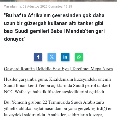
Yayınlanma:
08 Ağustos 2026 Cumartesi 16:28
"Bu hafta Afrika'nın çevresinden çok daha
uzun bir güzergah kullanan altı tanker gibi
bazı Suudi gemileri Babu'l Mendeb'ten geri
dönüyor."
Gaspard Rouffin | Middle East Eye | Tercüme: Mepa News
Husiler çarşamba günü, Kızıldeniz'in kuzeyindeki önemli
Suudi liman kenti Yenbu açıklarında Suudi petrol tankeri
NCC Wafaa'ya balistik füzeler ateşlediklerini açıkladı.
Bu, Yemenli grubun 22 Temmuz'da Suudi Arabistan'a
yönelik abluka başlatmasından bu yana gerçekleştirdiği en
kuzeydeki saldırı oldu. Analistler, saldırıların kuzeye,