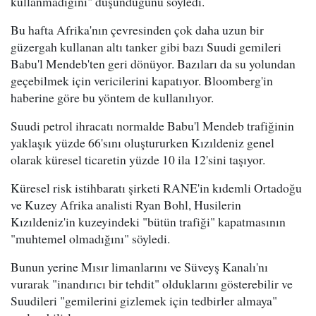
kullanmadığını" düşündüğünü söyledi.
Bu hafta Afrika'nın çevresinden çok daha uzun bir
güzergah kullanan altı tanker gibi bazı Suudi gemileri
Babu'l Mendeb'ten geri dönüyor. Bazıları da su yolundan
geçebilmek için vericilerini kapatıyor. Bloomberg'in
haberine göre bu yöntem de kullanılıyor.
Suudi petrol ihracatı normalde Babu'l Mendeb trafiğinin
yaklaşık yüzde 66'sını oluştururken Kızıldeniz genel
olarak küresel ticaretin yüzde 10 ila 12'sini taşıyor.
Küresel risk istihbaratı şirketi RANE'in kıdemli Ortadoğu
ve Kuzey Afrika analisti Ryan Bohl, Husilerin
Kızıldeniz'in kuzeyindeki "bütün trafiği" kapatmasının
"muhtemel olmadığını" söyledi.
Bunun yerine Mısır limanlarını ve Süveyş Kanalı'nı
vurarak "inandırıcı bir tehdit" olduklarını gösterebilir ve
Suudileri "gemilerini gizlemek için tedbirler almaya"