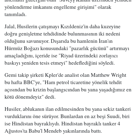
yönlendirme imkanını engelleme girişimi" olarak
tanımladı.
Jalal, Husilerin çatışmayı Kızıldeniz'in daha kuzeyine
doğru genişletme tehdidinde bulunmasının iki nedeni
olduğunu savunuyor. Dışarıda bu hamlenin İran'ın
Hürmüz Boğazı konusundaki "pazarlık gücünü" artırmayı
amaçladığını, içeride ise "Riyad üzerindeki zorlayıcı
baskıyı yeniden tesis etmeyi" hedeflediğini söyledi.
Gemi takip şirketi Kpler'de analist olan Matthew Wright
bu hafta BBC'ye, "Ham petrol ticaretine yönelik tehdit
açısından bu krizin başlangıcından bu yana yaşadığımız en
kötü dönemdeyiz" dedi.
Husiler, ablukanın ilan edilmesinden bu yana sekiz tankeri
vurduklarını öne sürüyor. Bunlardan en az beşi Suudi, biri
ise Hindistan bayraklıydı. Hindistan bayraklı tanker 4
Ağustos'ta Babu'l Mendeb yakınlarında battı.