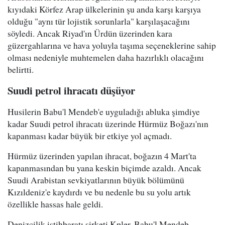
kıyıdaki Körfez Arap ülkelerinin şu anda karşı karşıya
olduğu "aynı tür lojistik sorunlarla" karşılaşacağını
söyledi. Ancak Riyad'ın Ürdün üzerinden kara
güzergahlarına ve hava yoluyla taşıma seçeneklerine sahip
olması nedeniyle muhtemelen daha hazırlıklı olacağını
belirtti.
Suudi petrol ihracatı düşüyor
Husilerin Babu'l Mendeb'e uyguladığı abluka şimdiye
kadar Suudi petrol ihracatı üzerinde Hürmüz Boğazı'nın
kapanması kadar büyük bir etkiye yol açmadı.
Hürmüz üzerinden yapılan ihracat, boğazın 4 Mart'ta
kapanmasından bu yana keskin biçimde azaldı. Ancak
Suudi Arabistan sevkiyatlarının büyük bölümünü
Kızıldeniz'e kaydırdı ve bu nedenle bu su yolu artık
özellikle hassas hale geldi.
Denizcilik istihbaratı şirketi Kpler, Babu'l Mendeb