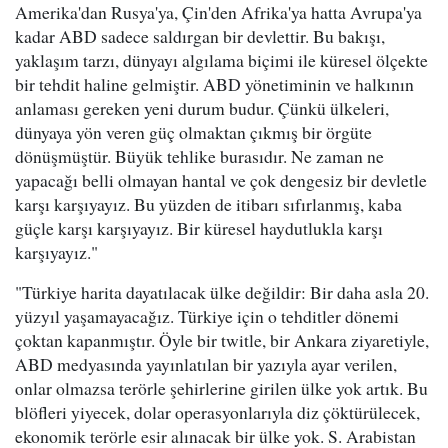
Amerika'dan Rusya'ya, Çin'den Afrika'ya hatta Avrupa'ya
kadar ABD sadece saldırgan bir devlettir. Bu bakışı,
yaklaşım tarzı, dünyayı algılama biçimi ile küresel ölçekte
bir tehdit haline gelmiştir. ABD yönetiminin ve halkının
anlaması gereken yeni durum budur. Çünkü ülkeleri,
dünyaya yön veren güç olmaktan çıkmış bir örgüte
dönüşmüştür. Büyük tehlike burasıdır. Ne zaman ne
yapacağı belli olmayan hantal ve çok dengesiz bir devletle
karşı karşıyayız. Bu yüzden de itibarı sıfırlanmış, kaba
güçle karşı karşıyayız. Bir küresel haydutlukla karşı
karşıyayız."
"Türkiye harita dayatılacak ülke değildir: Bir daha asla 20.
yüzyıl yaşamayacağız. Türkiye için o tehditler dönemi
çoktan kapanmıştır. Öyle bir twitle, bir Ankara ziyaretiyle,
ABD medyasında yayınlatılan bir yazıyla ayar verilen,
onlar olmazsa terörle şehirlerine girilen ülke yok artık. Bu
blöfleri yiyecek, dolar operasyonlarıyla diz çöktürülecek,
ekonomik terörle esir alınacak bir ülke yok. S. Arabistan