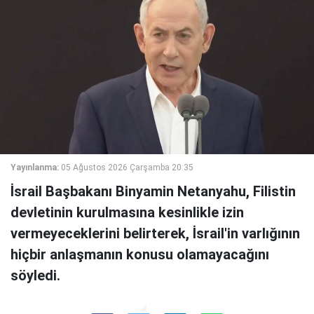
Yayınlanma:
05 Ağustos 2026 Çarşamba 20:35
İsrail Başbakanı Binyamin Netanyahu, Filistin
devletinin kurulmasına kesinlikle izin
vermeyeceklerini belirterek, İsrail'in varlığının
hiçbir anlaşmanın konusu olamayacağını
söyledi.