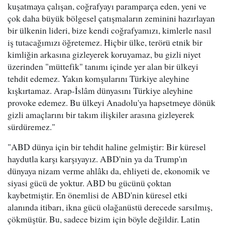
kuşatmaya çalışan, coğrafyayı paramparça eden, yeni ve
çok daha büyük bölgesel çatışmaların zeminini hazırlayan
bir ülkenin lideri, bize kendi coğrafyamızı, kimlerle nasıl
iş tutacağımızı öğretemez. Hiçbir ülke, terörü etnik bir
kimliğin arkasına gizleyerek koruyamaz, bu gizli niyet
üzerinden "müttefik" tanımı içinde yer alan bir ülkeyi
tehdit edemez. Yakın komşularını Türkiye aleyhine
kışkırtamaz. Arap-İslâm dünyasını Türkiye aleyhine
provoke edemez. Bu ülkeyi Anadolu'ya hapsetmeye dönük
gizli amaçlarını bir takım ilişkiler arasına gizleyerek
sürdüremez."
"ABD dünya için bir tehdit haline gelmiştir: Bir küresel
haydutla karşı karşıyayız. ABD'nin ya da Trump'ın
dünyaya nizam verme ahlâkı da, ehliyeti de, ekonomik ve
siyasi gücü de yoktur. ABD bu gücünü çoktan
kaybetmiştir. En önemlisi de ABD'nin küresel etki
alanında itibarı, ikna gücü olağanüstü derecede sarsılmış,
çökmüştür. Bu, sadece bizim için böyle değildir. Latin