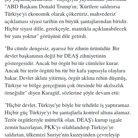
"ABD Başkanı Donald Trump'ın; 'Kürtlere saldırırsa
Türkiye'yi ekonomik olarak çökertiriz, mahvederiz'
açıklaması siyasi tarihin en büyük şantajlarından biridir.
Hiçbir siyasi dille, gerekçeyle, mantıkla açıklanabilecek
bir yanı yoktur" görüşünü dile getirdi.
"Bu cümle dengesiz, ayarsız bir zihnin ürünüdür. Bir
devlet başkanının değil bir DEAŞ zihniyetinin
göstergesidir. Ancak bir örgüt bu tür cümleler kurar.
Ancak bir terör örgütü bu tür bir kafa yapısıyla olaylara
bakar. Devlet aklını yitirmiş, örgüt aklına rehin düşmüş,
Türkiye ve bölge gerçeğinin çok ötesinde bir akılsızlık
örneğidir" diyen Karagül, sözlerine şöyle devam etti:
"Hiçbir devlet, Türkiye'ye böyle bir tehditle iş yaptıramaz.
Hiçbir güç Türkiye'yi bu şantajlarla kontrol altına alamaz.
Terör örgütleriyle müttefik olan, DEAŞ'ı kurup işgale
zemin hazırlayan, PKK'yı silahlandırıp Türkiye'ye
saldırtan, ülkemizi Suriye'nin kuzeyinden çevreleyip