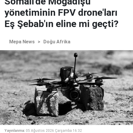
Somali'de Mogadişu
yönetiminin FPV drone'ları
Eş Şebab'ın eline mi geçti?
Mepa News
>
Doğu Afrika
Yayınlanma:
05 Ağustos 2026 Çarşamba 16:32