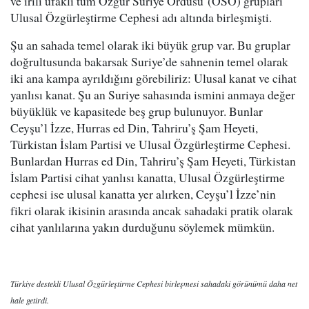
ve irili ufaklı tüm Özgür Suriye Ordusu (ÖSO) grupları
Ulusal Özgürleştirme Cephesi adı altında birleşmişti.
Şu an sahada temel olarak iki büyük grup var. Bu gruplar
doğrultusunda bakarsak Suriye’de sahnenin temel olarak
iki ana kampa ayrıldığını görebiliriz: Ulusal kanat ve cihat
yanlısı kanat. Şu an Suriye sahasında ismini anmaya değer
büyüklük ve kapasitede beş grup bulunuyor. Bunlar
Ceyşu’l İzze, Hurras ed Din, Tahriru’ş Şam Heyeti,
Türkistan İslam Partisi ve Ulusal Özgürleştirme Cephesi.
Bunlardan Hurras ed Din, Tahriru’ş Şam Heyeti, Türkistan
İslam Partisi cihat yanlısı kanatta, Ulusal Özgürleştirme
cephesi ise ulusal kanatta yer alırken, Ceyşu’l İzze’nin
fikri olarak ikisinin arasında ancak sahadaki pratik olarak
cihat yanlılarına yakın durduğunu söylemek mümkün.
Türkiye destekli Ulusal Özgürleştirme Cephesi birleşmesi sahadaki görünümü daha net
hale getirdi.