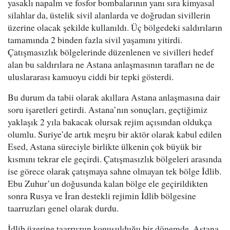
yasaklı napalm ve fosfor bombalarının yanı sıra kimyasal
silahlar da, üstelik sivil alanlarda ve doğrudan sivillerin
üzerine olacak şekilde kullanıldı. Üç bölgedeki saldırıların
tamamında 2 binden fazla sivil yaşamını yitirdi.
Çatışmasızlık bölgelerinde düzenlenen ve sivilleri hedef
alan bu saldırılara ne Astana anlaşmasının tarafları ne de
uluslararası kamuoyu ciddi bir tepki gösterdi.
Bu durum da tabii olarak akıllara Astana anlaşmasına dair
soru işaretleri getirdi. Astana’nın sonuçları, geçtiğimiz
yaklaşık 2 yıla bakacak olursak rejim açısından oldukça
olumlu. Suriye’de artık meşru bir aktör olarak kabul edilen
Esed, Astana süreciyle birlikte ülkenin çok büyük bir
kısmını tekrar ele geçirdi. Çatışmasızlık bölgeleri arasında
ise görece olarak çatışmaya sahne olmayan tek bölge İdlib.
Ebu Zuhur’un doğusunda kalan bölge ele geçirildikten
sonra Rusya ve İran destekli rejimin İdlib bölgesine
taarruzları genel olarak durdu.
İdlib üzerine taarruzun konuşulduğu bir dönemde, Astana