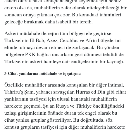
askeri olarak nasıl sonuçlanacağını söylemek için henüz
erken olsa da, muhaliflerin zafer olarak niteleyebileceği bir
sonucun ortaya çıkması çok zor. Bu konudaki tahminleri
geleceğe bırakmak daha isabetli bir tercih.
Askeri müdahale ile rejim tüm bölgeyi ele geçirirse
Türkiye’nin El Bab, Azez, Cerablus ve Afrin bölgelerini
elinde tutmaya devam etmesi de zorlaşacak. Bu yönden
bölgelere PKK bağlısı unsurların geri dönmesi tehdidi de
Türkiye’nin askeri hamleye dair endişelerinin bir kaynağı.
3-Cihat yanlılarına müdahale ve iç çatışma
Özellikle muhalifler arasında konuşulan bir diğer ihtimal,
Tahriru’ş Şam, yabancı savaşçılar, Hurras ed Din gibi cihat
yanlılarının tasfiyesi için ulusal kanattaki muhaliflerin
harekete geçmesi. Şu an Rusya ve Türkiye öncülüğündeki
uzlaşı girişimlerinin önünde duran tek engel olarak bu
cihat yanlısı gruplar gösteriliyor. Bu doğrultuda, söz
konusu grupların tasfiyesi için diğer muhaliflerin harekete