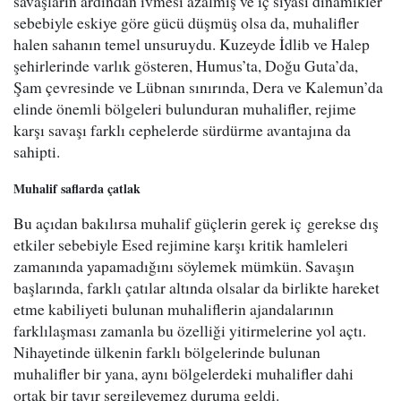
savaşların ardından ivmesi azalmış ve iç siyasi dinamikler
sebebiyle eskiye göre gücü düşmüş olsa da, muhalifler
halen sahanın temel unsuruydu. Kuzeyde İdlib ve Halep
şehirlerinde varlık gösteren, Humus’ta, Doğu Guta’da,
Şam çevresinde ve Lübnan sınırında, Dera ve Kalemun’da
elinde önemli bölgeleri bulunduran muhalifler, rejime
karşı savaşı farklı cephelerde sürdürme avantajına da
sahipti.
Muhalif saflarda çatlak
Bu açıdan bakılırsa muhalif güçlerin gerek iç gerekse dış
etkiler sebebiyle Esed rejimine karşı kritik hamleleri
zamanında yapamadığını söylemek mümkün. Savaşın
başlarında, farklı çatılar altında olsalar da birlikte hareket
etme kabiliyeti bulunan muhaliflerin ajandalarının
farklılaşması zamanla bu özelliği yitirmelerine yol açtı.
Nihayetinde ülkenin farklı bölgelerinde bulunan
muhalifler bir yana, aynı bölgelerdeki muhalifler dahi
ortak bir tavır sergileyemez duruma geldi.