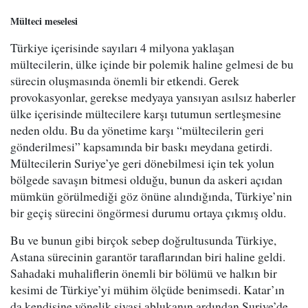
Mülteci meselesi
Türkiye içerisinde sayıları 4 milyona yaklaşan
mültecilerin, ülke içinde bir polemik haline gelmesi de bu
sürecin oluşmasında önemli bir etkendi. Gerek
provokasyonlar, gerekse medyaya yansıyan asılsız haberler
ülke içerisinde mültecilere karşı tutumun sertleşmesine
neden oldu. Bu da yönetime karşı “mültecilerin geri
gönderilmesi” kapsamında bir baskı meydana getirdi.
Mültecilerin Suriye’ye geri dönebilmesi için tek yolun
bölgede savaşın bitmesi olduğu, bunun da askeri açıdan
mümkün görülmediği göz önüne alındığında, Türkiye’nin
bir geçiş sürecini öngörmesi durumu ortaya çıkmış oldu.
Bu ve bunun gibi birçok sebep doğrultusunda Türkiye,
Astana sürecinin garantör taraflarından biri haline geldi.
Sahadaki muhaliflerin önemli bir bölümü ve halkın bir
kesimi de Türkiye’yi mühim ölçüde benimsedi. Katar’ın
da kendisine yönelik siyasi ablukanın ardından Suriye’de