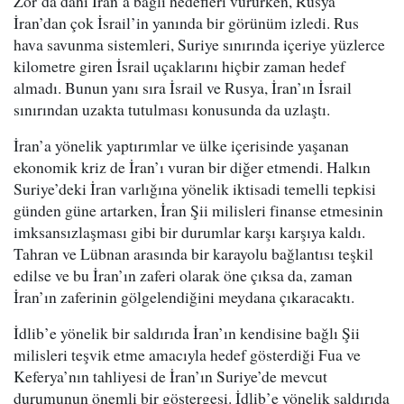
Zor’da dahi İran’a bağlı hedefleri vururken, Rusya
İran’dan çok İsrail’in yanında bir görünüm izledi. Rus
hava savunma sistemleri, Suriye sınırında içeriye yüzlerce
kilometre giren İsrail uçaklarını hiçbir zaman hedef
almadı. Bunun yanı sıra İsrail ve Rusya, İran’ın İsrail
sınırından uzakta tutulması konusunda da uzlaştı.
İran’a yönelik yaptırımlar ve ülke içerisinde yaşanan
ekonomik kriz de İran’ı vuran bir diğer etmendi. Halkın
Suriye’deki İran varlığına yönelik iktisadi temelli tepkisi
günden güne artarken, İran Şii milisleri finanse etmesinin
imksansızlaşması gibi bir durumlar karşı karşıya kaldı.
Tahran ve Lübnan arasında bir karayolu bağlantısı teşkil
edilse ve bu İran’ın zaferi olarak öne çıksa da, zaman
İran’ın zaferinin gölgelendiğini meydana çıkaracaktı.
İdlib’e yönelik bir saldırıda İran’ın kendisine bağlı Şii
milisleri teşvik etme amacıyla hedef gösterdiği Fua ve
Keferya’nın tahliyesi de İran’ın Suriye’de mevcut
durumunun önemli bir göstergesi. İdlib’e yönelik saldırıda