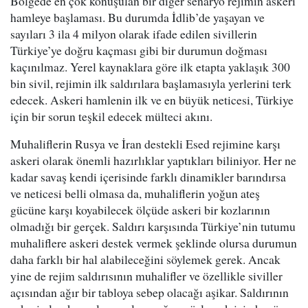
Bölgede en çok konuşulan bir diğer senaryo rejimin askeri
hamleye başlaması. Bu durumda İdlib’de yaşayan ve
sayıları 3 ila 4 milyon olarak ifade edilen sivillerin
Türkiye’ye doğru kaçması gibi bir durumun doğması
kaçınılmaz. Yerel kaynaklara göre ilk etapta yaklaşık 300
bin sivil, rejimin ilk saldırılara başlamasıyla yerlerini terk
edecek. Askeri hamlenin ilk ve en büyük neticesi, Türkiye
için bir sorun teşkil edecek mülteci akını.
Muhaliflerin Rusya ve İran destekli Esed rejimine karşı
askeri olarak önemli hazırlıklar yaptıkları biliniyor. Her ne
kadar savaş kendi içerisinde farklı dinamikler barındırsa
ve neticesi belli olmasa da, muhaliflerin yoğun ateş
gücüne karşı koyabilecek ölçüde askeri bir kozlarının
olmadığı bir gerçek. Saldırı karşısında Türkiye’nin tutumu
muhaliflere askeri destek vermek şeklinde olursa durumun
daha farklı bir hal alabileceğini söylemek gerek. Ancak
yine de rejim saldırısının muhalifler ve özellikle siviller
açısından ağır bir tabloya sebep olacağı aşikar. Saldırının