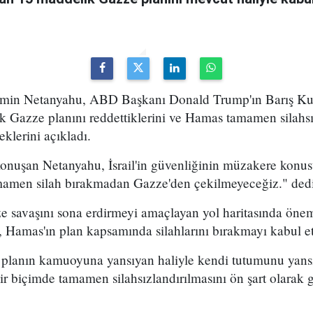
yamin Netanyahu, ABD Başkanı Donald Trump'ın Barış Kur
k Gazze planını reddettiklerini ve Hamas tamamen silah
klerini açıkladı.
konuşan Netanyahu, İsrail'in güvenliğinin müzakere konu
mamen silah bırakmadan Gazze'den çekilmeyeceğiz." dedi
 savaşını sona erdirmeyi amaçlayan yol haritasında önem
, Hamas'ın plan kapsamında silahlarını bırakmayı kabul e
, planın kamuoyuna yansıyan haliyle kendi tutumunu yans
ir biçimde tamamen silahsızlandırılmasını ön şart olarak