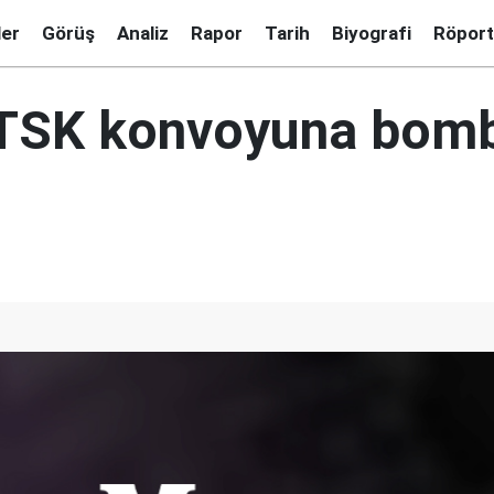
ler
Görüş
Analiz
Rapor
Tarih
Biyografi
Röport
e TSK konvoyuna bomb