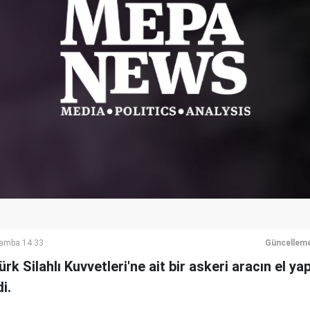
şamba 14:33
Güncelleme
ürk Silahlı Kuvvetleri'ne ait bir askeri aracın el ya
i.