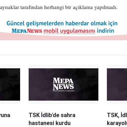
i kaynaklar tarafından herhangi bir açıklama yapılmadı.
yuna
TSK İdlib'de sahra
TSK, İd
hastanesi kurdu
karayol