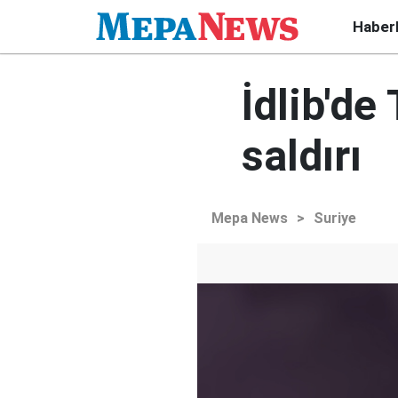
Haber
İdlib'd
saldırı
Mepa News
>
Suriye