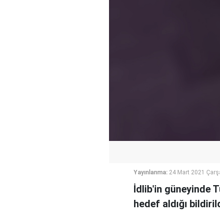
Yayınlanma:
24 Mart 2021 Çar
İdlib'in güneyinde T
hedef aldığı bildirild