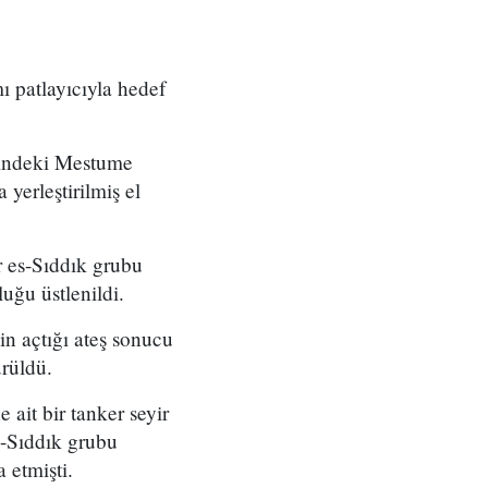
ı patlayıcıyla hedef
eyindeki Mestume
yerleştirilmiş el
r es-Sıddık grubu
uğu üstlenildi.
n açtığı ateş sonucu
ürüldü.
 ait bir tanker seyir
s-Sıddık grubu
 etmişti.