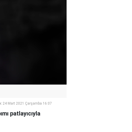
:
24 Mart 2021 Çarşamba 16:07
pımı patlayıcıyla