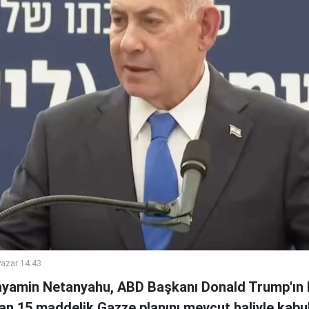
azar 14:43
inyamin Netanyahu, ABD Başkanı Donald Trump'ın 
an 15 maddelik Gazze planını mevcut haliyle kabul