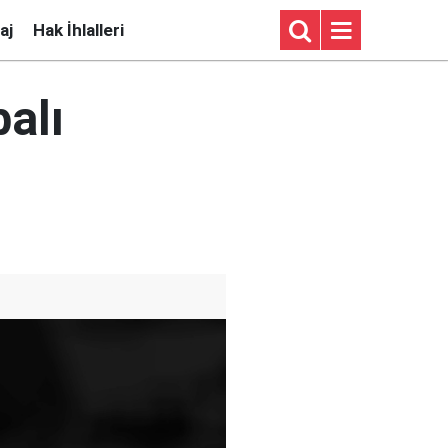
aj
Hak İhlalleri
alı