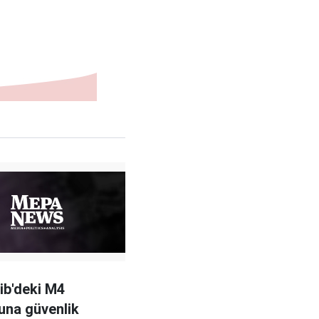
lib'deki M4
una güvenlik