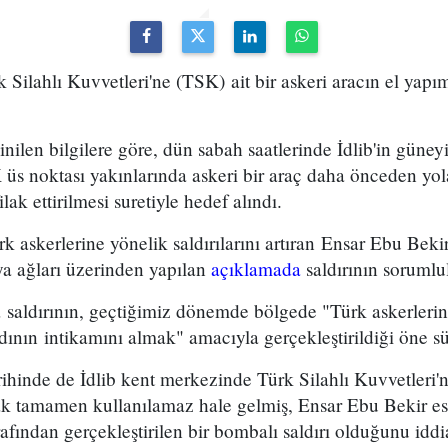
 Silahlı Kuvvetleri'ne (TSK) ait bir askeri aracın el yapım
nilen bilgilere göre, dün sabah saatlerinde İdlib'in gün
 noktası yakınlarında askeri bir araç daha önceden yola 
lak ettirilmesi suretiyle hedef alındı.
k askerlerine yönelik saldırılarını artıran Ensar Ebu Beki
ya ağları üzerinden yapılan
açıklamada
saldırının sorumlul
saldırının, geçtiğimiz dönemde bölgede "Türk askerlerini
adının intikamını almak" amacıyla gerçekleştirildiği öne s
ihinde de İdlib kent merkezinde Türk Silahlı Kuvvetleri'ne
ak tamamen kullanılamaz hale gelmiş, Ensar Ebu Bekir e
afından gerçekleştirilen bir bombalı saldırı olduğunu iddia