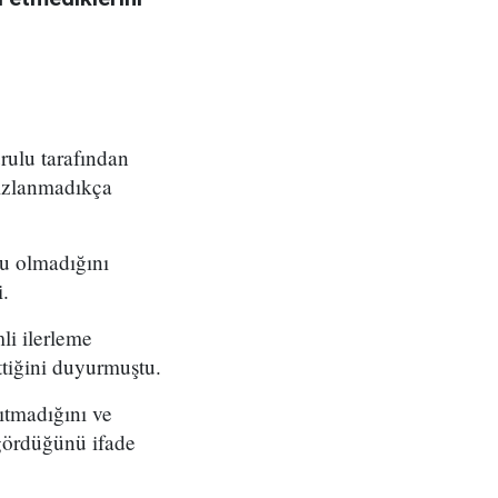
ulu tarafından
sızlanmadıkça
su olmadığını
.
li ilerleme
ttiğini duyurmuştu.
ıtmadığını ve
 gördüğünü ifade