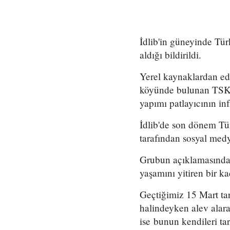
İdlib'in güneyinde Türk
aldığı bildirildi.
Yerel kaynaklardan edi
köyünde bulunan TSK üs
yapımı patlayıcının infi
İdlib'de son dönem Tür
tarafından sosyal med
Grubun açıklamasında 
yaşamını yitiren bir k
Geçtiğimiz 15 Mart tar
halindeyken alev alar
ise bunun kendileri tar