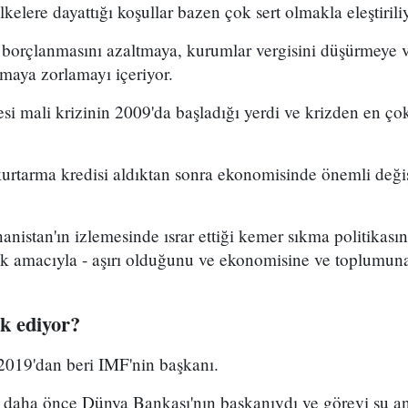
kelere dayattığı koşullar bazen çok sert olmakla eleştirili
t borçlanmasını azaltmaya, kurumlar vergisini düşürmeye 
maya zorlamayı içeriyor.
si mali krizinin 2009'da başladığı yerdi ve krizden en ç
urtarma kredisi aldıktan sonra ekonomisinde önemli deği
nanistan'ın izlemesinde ısrar ettiği kemer sıkma politikası
k amacıyla - aşırı olduğunu ve ekonomisine ve toplumuna
k ediyor?
2019'dan beri IMF'nin başkanı.
 daha önce Dünya Bankası'nın başkanıydı ve görevi şu 