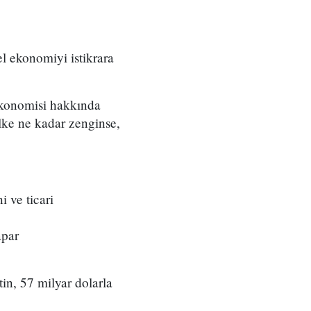
el ekonomiyi istikrara
 ekonomisi hakkında
Ülke ne kadar zenginse,
i ve ticari
apar
tin, 57 milyar dolarla