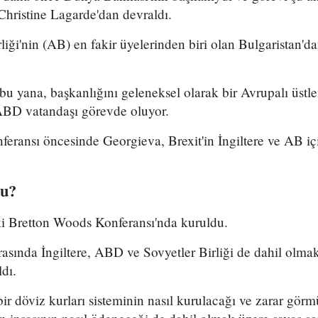
Christine Lagarde'dan devraldı.
iği'nin (AB) en fakir üyelerinden biri olan Bulgaristan'd
u yana, başkanlığını geleneksel olarak bir Avrupalı üstl
 ABD vatandaşı görevde oluyor.
nferansı öncesinde Georgieva, Brexit'in İngiltere ve AB içi
du?
i Bretton Woods Konferansı'nda kuruldu.
rasında İngiltere, ABD ve Sovyetler Birliği de dahil olma
ldı.
 bir döviz kurları sisteminin nasıl kurulacağı ve zarar gör