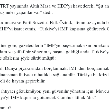
 TRT yayınında Altılı Masa ve HDP’yi kastederek, “Şu and
rüşmeler yapanlar var” dedi.
ımcısı ve Parti Sözcüsü Faik Öztrak, Temmuz ayında bir
HP’yi işaret etmiş, “Türkiye’yi IMF kapısına götürecek C
ine göre, gazetecilerin “IMF’ye başvurmaksızın bu ekono
am ve şeffaf bir yönetim iş başına geldiği anda Türkiye’y
e sözlerini şöyle sürdürmüştü:
ol. Dünya piyasasından borçlanmak, IMF’den borçlanmak
inansman ihtiyacı rahatlıkla sağlanabilir. Türkiye bu kriz
li de hayata geçirebilir.
ihtiyacı gözükmüyor, yeni güvenilir yönetim için. Mevcu
iye’yi IMF kapısına götürecek Cumhur İttifakı’dır.”
yapar?