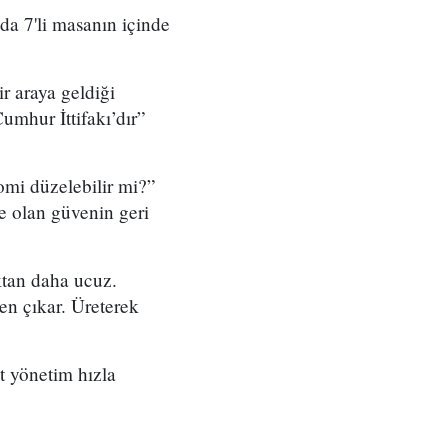
a 7'li masanın içinde
 araya geldiği
umhur İttifakı’dır”
mi düzelebilir mi?”
e olan güvenin geri
tan daha ucuz.
den çıkar. Üreterek
t yönetim hızla