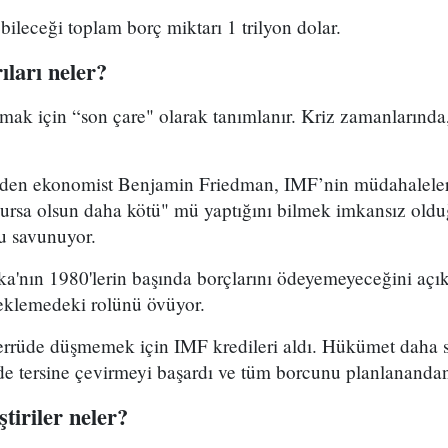
bileceği toplam borç miktarı 1 trilyon dolar.
ları neler?
mak için “son çare" olarak tanımlanır. Kriz zamanlarında
nden ekonomist Benjamin Friedman, IMF’nin müdahalelerin
olursa olsun daha kötü" mü yaptığını bilmek imkansız olduğ
u savunuyor.
ka'nın 1980'lerin başında borçlarını ödeyemeyeceğini açı
eklemedeki rolünü övüyor.
errüde düşmemek için IMF kredileri aldı. Hükümet daha
ilde tersine çevirmeyi başardı ve tüm borcunu planlanandan
tiriler neler?