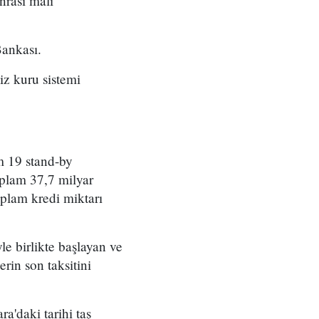
nrası mali
Bankası.
iz kuru sistemi
m 19 stand-by
oplam 37,7 milyar
plam kredi miktarı
e birlikte başlayan ve
rin son taksitini
'daki tarihi taş