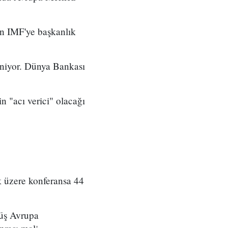
an IMF'ye başkanlık
eniyor. Dünya Bankası
n "acı verici" olacağı
k üzere konferansa 44
müş Avrupa