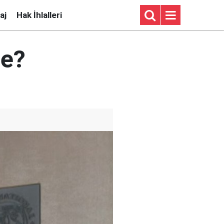
aj
Hak İhlalleri
de?