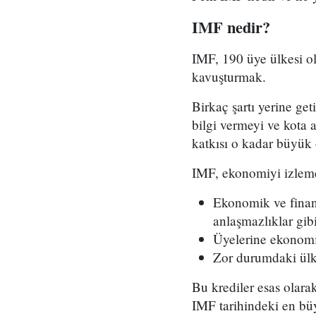
IMF nedir?
IMF, 190 üye ülkesi ol
kavuşturmak.
Birkaç şartı yerine ge
bilgi vermeyi ve kota 
katkısı o kadar büyük 
IMF, ekonomiyi izleme
Ekonomik ve finansa
anlaşmazlıklar gibi
Üyelerine ekonomil
Zor durumdaki ülke
Bu krediler esas olarak
IMF tarihindeki en büy