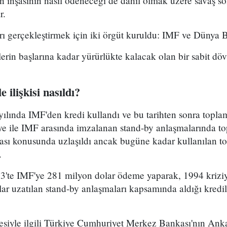
 inşasının nasıl ödeneceği de dahil olmak üzere savaş so
r.
ı gerçekleştirmek için iki örgüt kuruldu: IMF ve Dünya 
lerin başlarına kadar yürürlükte kalacak olan bir sabit döv
 ilişkisi nasıldı?
yılında IMF'den kredi kullandı ve bu tarihten sonra topla
iye ile IMF arasında imzalanan stand-by anlaşmalarında t
ası konusunda uzlaşıldı ancak bugüne kadar kullanılan to
.
3'te IMF'ye 281 milyon dolar ödeme yaparak, 1994 kriziyl
lar uzatılan stand-by anlaşmaları kapsamında aldığı kredile
iyle ilgili Türkiye Cumhuriyet Merkez Bankası'nın Ankara