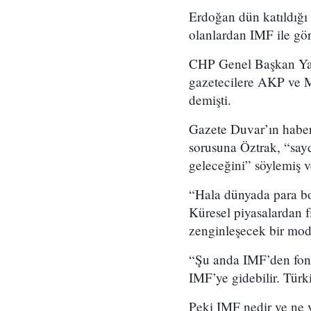
Erdoğan dün katıldığı
olanlardan IMF ile gö
CHP Genel Başkan Yard
gazetecilere AKP ve M
demişti.
Gazete Duvar’ın haber
sorusuna Öztrak, “sayd
geleceğini” söylemiş v
“Hala dünyada para b
Küresel piyasalardan f
zenginleşecek bir mode
“Şu anda IMF’den fon 
IMF’ye gidebilir. Türk
Peki IMF nedir ve ne 