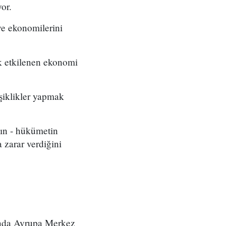
yor.
ve ekonomilerini
ok etkilenen ekonomi
şiklikler yapmak
nın - hükümetin
 zarar verdiğini
anda Avrupa Merkez