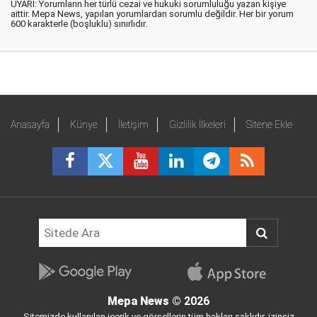
UYARI: Yorumların her türlü cezai ve hukuki sorumluluğu yazan kişiye
aittir. Mepa News, yapılan yorumlardan sorumlu değildir. Her bir yorum
600 karakterle (boşluklu) sınırlıdır.
Anasayfa
Künye
İletişim
Gizlilik İlkeleri
Sitene Ekle
Mepa News
© 2026
Sitemizde kullanılan içerik ve görsellerin tüm hakları saklıdır, izinsiz