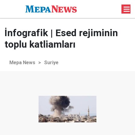
İnfografik | Esed rejiminin
toplu katliamları
Mepa News
>
Suriye