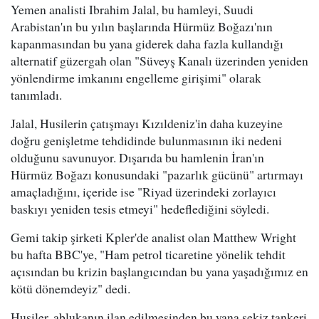
Yemen analisti Ibrahim Jalal, bu hamleyi, Suudi
Arabistan'ın bu yılın başlarında Hürmüz Boğazı'nın
kapanmasından bu yana giderek daha fazla kullandığı
alternatif güzergah olan "Süveyş Kanalı üzerinden yeniden
yönlendirme imkanını engelleme girişimi" olarak
tanımladı.
Jalal, Husilerin çatışmayı Kızıldeniz'in daha kuzeyine
doğru genişletme tehdidinde bulunmasının iki nedeni
olduğunu savunuyor. Dışarıda bu hamlenin İran'ın
Hürmüz Boğazı konusundaki "pazarlık gücünü" artırmayı
amaçladığını, içeride ise "Riyad üzerindeki zorlayıcı
baskıyı yeniden tesis etmeyi" hedeflediğini söyledi.
Gemi takip şirketi Kpler'de analist olan Matthew Wright
bu hafta BBC'ye, "Ham petrol ticaretine yönelik tehdit
açısından bu krizin başlangıcından bu yana yaşadığımız en
kötü dönemdeyiz" dedi.
Husiler, ablukanın ilan edilmesinden bu yana sekiz tankeri