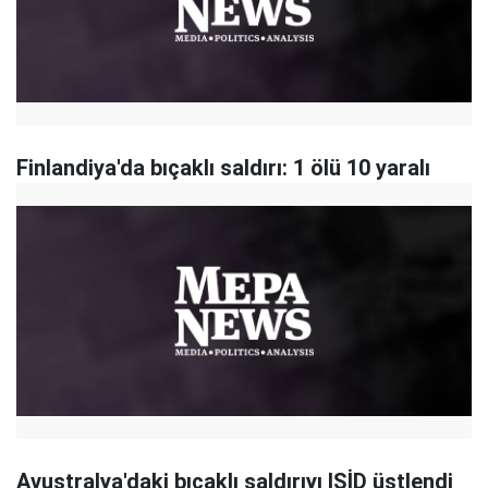
Finlandiya'da bıçaklı saldırı: 1 ölü 10 yaralı
Avustralya'daki bıçaklı saldırıyı IŞİD üstlendi