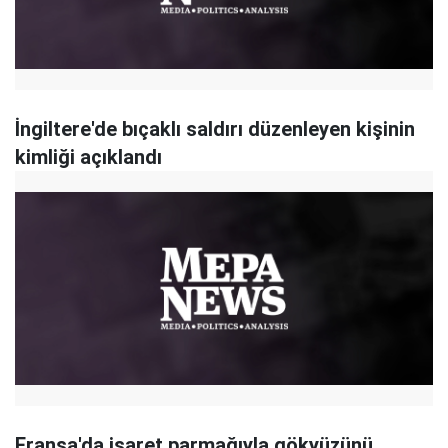
İngiltere'de bıçaklı saldırı düzenleyen kişinin
kimliği açıklandı
Fransa'da işaret parmağıyla gökyüzünü