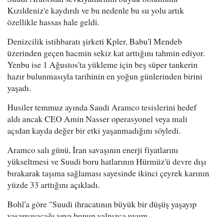
Kızıldeniz'e kaydırdı ve bu nedenle bu su yolu artık
özellikle hassas hale geldi.
Denizcilik istihbaratı şirketi Kpler, Babu'l Mendeb
üzerinden geçen hacmin sekiz kat arttığını tahmin ediyor.
Yenbu ise 1 Ağustos'ta yükleme için beş süper tankerin
hazır bulunmasıyla tarihinin en yoğun günlerinden birini
yaşadı.
Husiler temmuz ayında Saudi Aramco tesislerini hedef
aldı ancak CEO Amin Nasser operasyonel veya mali
açıdan kayda değer bir etki yaşanmadığını söyledi.
Aramco salı günü, İran savaşının enerji fiyatlarını
yükseltmesi ve Suudi boru hatlarının Hürmüz'ü devre dışı
bırakarak taşıma sağlaması sayesinde ikinci çeyrek karının
yüzde 33 arttığını açıkladı.
Bohl'a göre "Suudi ihracatının büyük bir düşüş yaşayıp
yaşamayacağı veya bunun yalnızca uyum