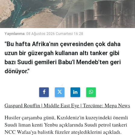
Yayınlanma:
08 Ağustos 2026 Cumartesi 16:28
"Bu hafta Afrika'nın çevresinden çok daha
uzun bir güzergah kullanan altı tanker gibi
bazı Suudi gemileri Babu'l Mendeb'ten geri
dönüyor."
Gaspard Rouffin | Middle East Eye | Tercüme: Mepa News
Husiler çarşamba günü, Kızıldeniz'in kuzeyindeki önemli
Suudi liman kenti Yenbu açıklarında Suudi petrol tankeri
NCC Wafaa'ya balistik füzeler ateşlediklerini açıkladı.