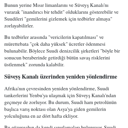
Bunun yerine Mısır limanlarını ve Süveyş Kanalı'nı
vurarak "inandırıcı bir tehdit" olduklarını gösterebilir ve
Suudileri "gemilerini gizlemek için tedbirler almaya"
zorlayabilirler.
Bu tedbirler arasında "vericilerin kapatılması" ve
mürettebata "çok daha yüksek" ücretler ödenmesi
bulunabilir. Böylece Suudi denizcilik şirketleri "böyle bir
sonucun beraberinde getirdiği bütün savaş risklerini
üstlenmek" zorunda kalabilir.
Süveyş Kanalı üzerinden yeniden yönlendirme
Afrika'nın çevresinden yeniden yönlendirme, Suudi
tankerlerini Yenbu'ya ulaşmak için Süveyş Kanalı'ndan
geçmeye de zorluyor. Bu durum, Suudi ham petrolünün
başlıca varış noktası olan Asya'ya giden gemilerin
yolculuğuna en az dört hafta ekliyor.
Bu güzergahın da kendi sınırlamaları bulunuyor. Suudi