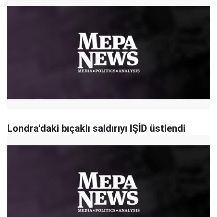
Londra'daki bıçaklı saldırıyı IŞİD üstlendi