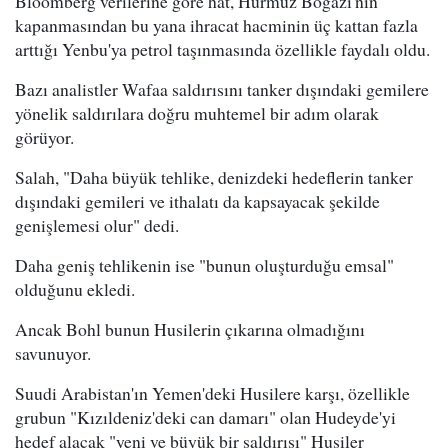
Bloomberg verilerine göre hat, Hürmüz Boğazı'nın
kapanmasından bu yana ihracat hacminin üç kattan fazla
arttığı Yenbu'ya petrol taşınmasında özellikle faydalı oldu.
Bazı analistler Wafaa saldırısını tanker dışındaki gemilere
yönelik saldırılara doğru muhtemel bir adım olarak
görüyor.
Salah, "Daha büyük tehlike, denizdeki hedeflerin tanker
dışındaki gemileri ve ithalatı da kapsayacak şekilde
genişlemesi olur" dedi.
Daha geniş tehlikenin ise "bunun oluşturduğu emsal"
olduğunu ekledi.
Ancak Bohl bunun Husilerin çıkarına olmadığını
savunuyor.
Suudi Arabistan'ın Yemen'deki Husilere karşı, özellikle
grubun "Kızıldeniz'deki can damarı" olan Hudeyde'yi
hedef alacak "yeni ve büyük bir saldırısı" Husiler