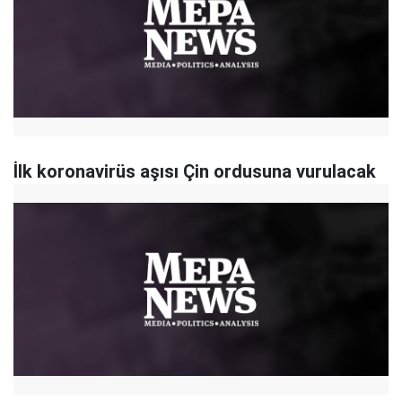
İlk koronavirüs aşısı Çin ordusuna vurulacak