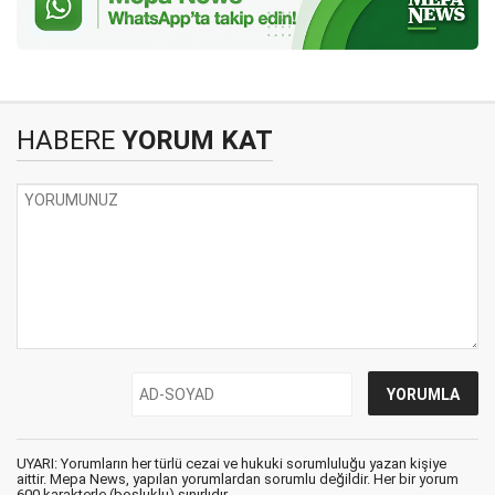
HABERE
YORUM KAT
UYARI: Yorumların her türlü cezai ve hukuki sorumluluğu yazan kişiye
aittir. Mepa News, yapılan yorumlardan sorumlu değildir. Her bir yorum
600 karakterle (boşluklu) sınırlıdır.