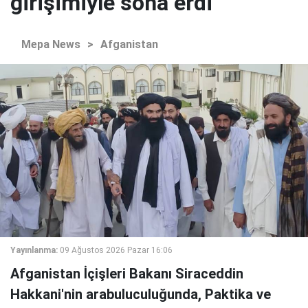
girişimiyle sona erdi
Mepa News
>
Afganistan
Yayınlanma:
09 Ağustos 2026 Pazar 16:06
Afganistan İçişleri Bakanı Siraceddin
Hakkani'nin arabuluculuğunda, Paktika ve