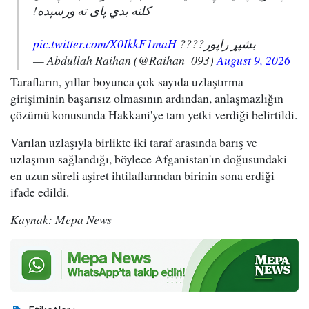
کلنه بدي پای ته ورسېده!
pic.twitter.com/X0IkkF1maH
بشپړ راپور????
— Abdullah Raihan (@Raihan_093)
August 9, 2026
Tarafların, yıllar boyunca çok sayıda uzlaştırma
girişiminin başarısız olmasının ardından, anlaşmazlığın
çözümü konusunda Hakkani'ye tam yetki verdiği belirtildi.
Varılan uzlaşıyla birlikte iki taraf arasında barış ve
uzlaşının sağlandığı, böylece Afganistan'ın doğusundaki
en uzun süreli aşiret ihtilaflarından birinin sona erdiği
ifade edildi.
Kaynak: Mepa News