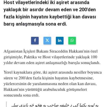
Host vilayetlerindeki iki aşiret arasında
yaklaşık bir asırdır devam eden ve 200'den
fazla kişinin hayatını kaybettiği kan davası
barış anlaşmasıyla sona erdi.
Afganistan İçişleri Bakanı Siraceddin Hakkani'nin özel
girişimiyle, Paktika ve Host vilayetlerinde yaklaşık 100
yıldır devam eden aşiret anlaşmazlığı barışla sonuçlandı.
Yerel kaynaklara göre, iki aşiret arasında nesiller boyunca
süren ve 200'den fazla kişinin hayatını kaybetmesine,
yüzlercesinin de yaralanmasına neden olan kan davası,
Hakkani'nin yürüttüğü arabuluculuk görüşmeleri
sonucunda sona erdi.
په لویه پکتیا کې د خلیفه صاحب په هڅو څه باندې سل