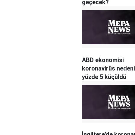
geçecek?
ABD ekonomisi
koronavirüs nedeni
yüzde 5 küçüldü
İngiltere'de korona