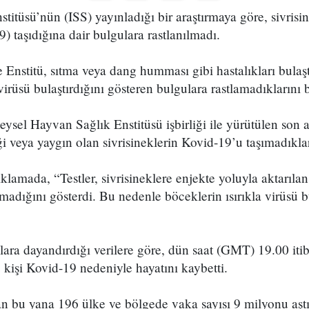
stitüsü’nün (ISS) yayınladığı bir araştırmaya göre, sivrisin
) taşıdığına dair bulgulara rastlanılmadı.
Enstitü, sıtma veya dang humması gibi hastalıkları bulaşt
virüsü bulaştırdığını gösteren bulgulara rastlamadıklarını b
sel Hayvan Sağlık Enstitüsü işbirliği ile yürütülen son a
i veya yaygın olan sivrisineklerin Kovid-19’u taşımadıklar
klamada, “Testler, sivrisineklere enjekte yoluyla aktarılan
adığını gösterdi. Bu nedenle böceklerin ısırıkla virüsü b
ra dayandırdığı verilere göre, dün saat (GMT) 19.00 itib
kişi Kovid-19 nedeniyle hayatını kaybetti.
an bu yana 196 ülke ve bölgede vaka sayısı 9 milyonu aşt