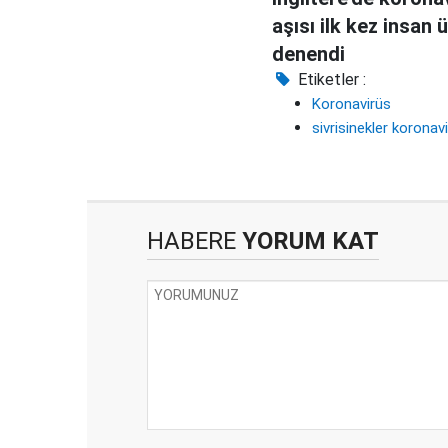
aşısı ilk kez insan 
denendi
Etiketler :
Koronavirüs
sivrisinekler koronav
HABERE
YORUM KAT