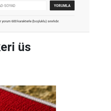
yorum 600 karakterle (boşluklu) sınırlıdır.
eri üs