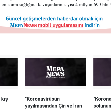
kten sonra sağlığına kavuşanların sayısı 4 milyon 699 bin 
 kış
"Koronavirüsün
"Korona
yayılmasından Çin ve İran
solunum