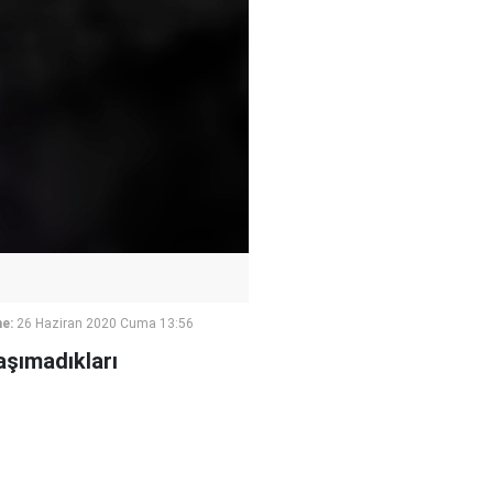
e:
26 Haziran 2020 Cuma 13:56
taşımadıkları