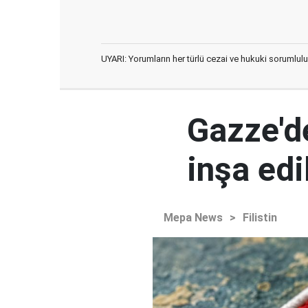
UYARI: Yorumların her türlü cezai ve hukuki sorumlulu
Gazze'd
inşa ed
Mepa News
>
Filistin