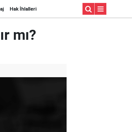
aj
Hak İhlalleri
ır mı?