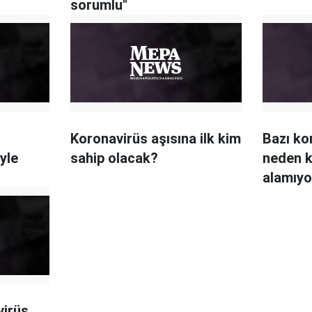
sorumlu"
Koronavirüs aşısına ilk kim
Bazı ko
yle
sahip olacak?
neden k
alamıyo
virüs