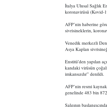
İtalya Ulusal Sağlık En
koronavirüsü (Kovid-19
AFP’nin haberine göre 
sivrisineklerin, korona
Venedik merkezli Deney
Asya Kaplan sivrisineğ
Enstitü’den yapılan açı
kandaki virüsün çoğalm
imkansızdır” denildi.
AFP’nin resmi kaynakla
genelinde 483 bin 872 
Salgının başlangıcınd