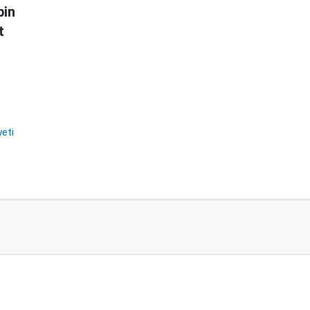
in
t
eti