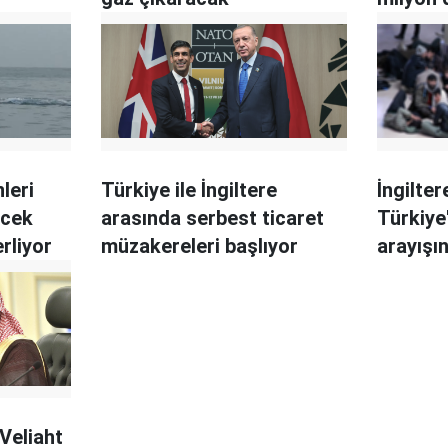
leri
Türkiye ile İngiltere
İngilte
ecek
arasında serbest ticaret
Türkiye'
rliyor
müzakereleri başlıyor
arayışı
 Veliaht