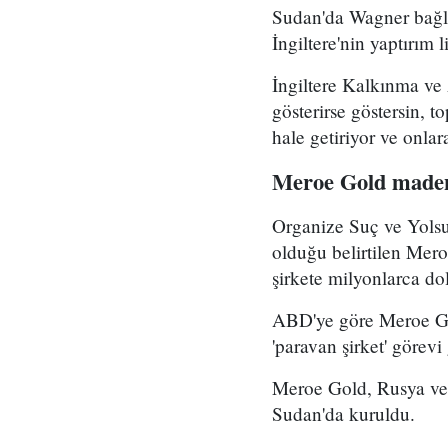
Sudan'da Wagner bağla
İngiltere'nin yaptırım l
İngiltere Kalkınma ve
gösterirse göstersin, t
hale getiriyor ve onlar
Meroe Gold madenc
Organize Suç ve Yolsu
olduğu belirtilen Meroe
şirkete milyonlarca do
ABD'ye göre Meroe Gol
'paravan şirket' görevi
Meroe Gold, Rusya ve 
Sudan'da kuruldu.