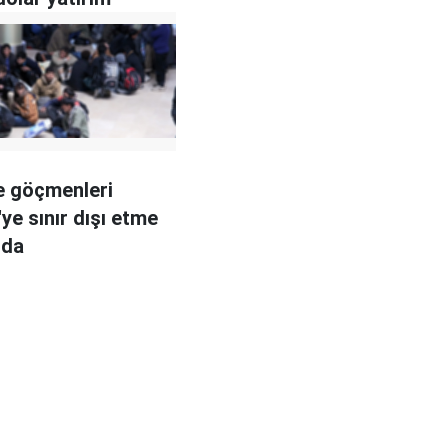
re göçmenleri
ye sınır dışı etme
nda