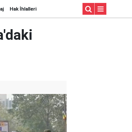
aj
Hak İhlalleri
a'daki