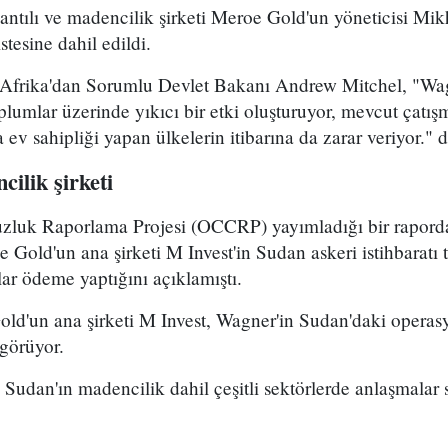
ntılı ve madencilik şirketi Meroe Gold'un yöneticisi Mik
istesine dahil edildi.
 Afrika'dan Sorumlu Devlet Bakanı Andrew Mitchel, "Wag
oplumlar üzerinde yıkıcı bir etki oluşturuyor, mevcut çatış
a ev sahipliği yapan ülkelerin itibarına da zarar veriyor." d
ilik şirketi
zluk Raporlama Projesi (OCCRP) yayımladığı bir raporda,
 Gold'un ana şirketi M Invest'in Sudan askeri istihbaratı ta
lar ödeme yaptığını açıklamıştı.
d'un ana şirketi M Invest, Wagner'in Sudan'daki operasy
 görüyor.
Sudan'ın madencilik dahil çeşitli sektörlerde anlaşmalar