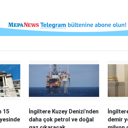
n 15
İngiltere Kuzey Denizi'nden
İngilter
iyesinde
daha çok petrol ve doğal
demir y
gaz çıkaracak
milyon 