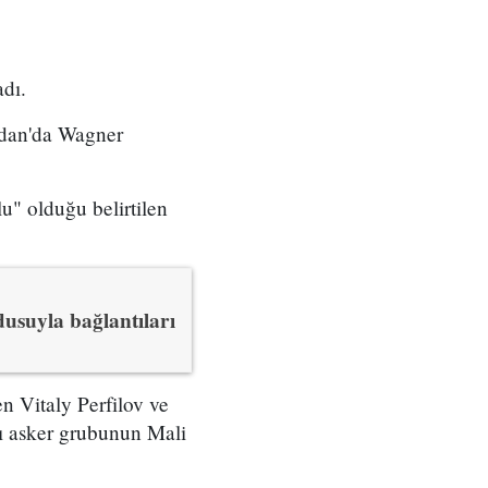
adı.
udan'da Wagner
u" olduğu belirtilen
dusuyla bağlantıları
n Vitaly Perfilov ve
lı asker grubunun Mali