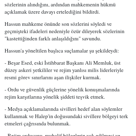
sözlerinin alındığını, ardından mahkemenin hükmü
açıklamak üzere davayı ertelediğini bildirdi.
Hassun mahkeme önünde son sözlerini söyledi ve
geçmişteki ifadeleri nedeniyle özür dileyerek sözlerinin
"kastettiğinden farklı anlaşıldığını" savundu.
Hassun'a yöneltilen başlıca suçlamalar şu şekildeydi:
- Beşar Esed, eski İstihbarat Başkanı Ali Memluk, üst
düzey askeri yetkililer ve rejim yanlısı milis liderleriyle
resmi görev sınırlarını aşan ilişkiler kurmak.
- Ordu ve güvenlik güçlerine yönelik konuşmalarında
rejim karşıtlarına yönelik şiddeti teşvik etmek.
- Medya açıklamalarında sivilleri hedef alan söylemler
kullanmak ve Halep'in doğusundaki sivillere bölgeyi terk
etmeleri çağrısında bulunmak.
- Rejim ordusunu, muhalif bölgelerin yok edilmesi ve