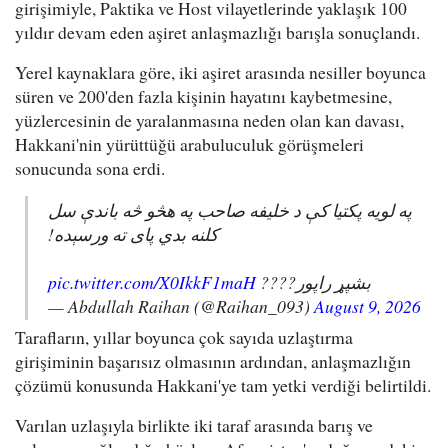
girişimiyle, Paktika ve Host vilayetlerinde yaklaşık 100
yıldır devam eden aşiret anlaşmazlığı barışla sonuçlandı.
Yerel kaynaklara göre, iki aşiret arasında nesiller boyunca
süren ve 200'den fazla kişinin hayatını kaybetmesine,
yüzlercesinin de yaralanmasına neden olan kan davası,
Hakkani'nin yürüttüğü arabuluculuk görüşmeleri
sonucunda sona erdi.
په لویه پکتیا کې د خلیفه صاحب په هڅو څه باندې سل
کلنه بدي پای ته ورسېده!
pic.twitter.com/X0IkkF1maH
بشپړ راپور????
— Abdullah Raihan (@Raihan_093)
August 9, 2026
Tarafların, yıllar boyunca çok sayıda uzlaştırma
girişiminin başarısız olmasının ardından, anlaşmazlığın
çözümü konusunda Hakkani'ye tam yetki verdiği belirtildi.
Varılan uzlaşıyla birlikte iki taraf arasında barış ve