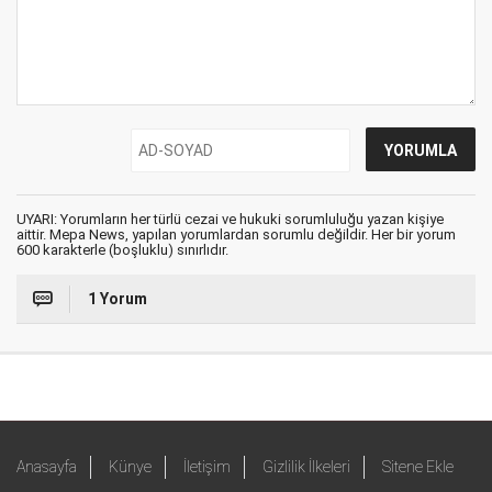
UYARI: Yorumların her türlü cezai ve hukuki sorumluluğu yazan kişiye
aittir. Mepa News, yapılan yorumlardan sorumlu değildir. Her bir yorum
600 karakterle (boşluklu) sınırlıdır.
1 Yorum
Anasayfa
Künye
İletişim
Gizlilik İlkeleri
Sitene Ekle