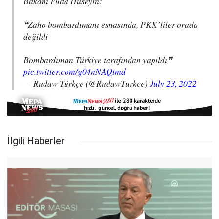
Bakanı Fuad Hüseyin:
❝Zaho bombardımanı esnasında, PKK’liler orada
değildi
Bombardıman Türkiye tarafından yapıldı❞
pic.twitter.com/g04nNAQtmd
— Rudaw Türkçe (@RudawTurkce)
July 23, 2022
İlgili Haberler