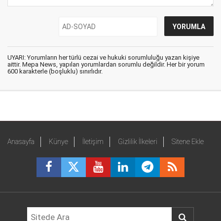
UYARI: Yorumların her türlü cezai ve hukuki sorumluluğu yazan kişiye
aittir. Mepa News, yapılan yorumlardan sorumlu değildir. Her bir yorum
600 karakterle (boşluklu) sınırlıdır.
Anasayfa
Künye
İletişim
Gizlilik İlkeleri
Sitene Ekle