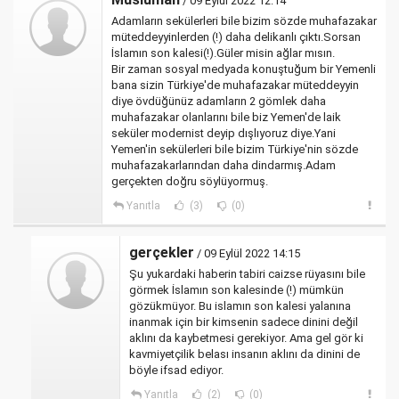
/ 09 Eylül 2022 12:14
Adamların sekülerleri bile bizim sözde muhafazakar
müteddeyyinlerden (!) daha delikanlı çıktı.Sorsan
İslamın son kalesi(!).Güler misin ağlar mısın.
Bir zaman sosyal medyada konuştuğum bir Yemenli
bana sizin Türkiye'de muhafazakar müteddeyyin
diye övdüğünüz adamların 2 gömlek daha
muhafazakar olanlarını bile biz Yemen'de laik
seküler modernist deyip dışlıyoruz diye.Yani
Yemen'in sekülerleri bile bizim Türkiye'nin sözde
muhafazakarlarından daha dindarmış.Adam
gerçekten doğru söylüyormuş.
Yanıtla
(3)
(0)
gerçekler
/ 09 Eylül 2022 14:15
Şu yukardaki haberin tabiri caizse rüyasını bile
görmek İslamın son kalesinde (!) mümkün
gözükmüyor. Bu islamın son kalesi yalanına
inanmak için bir kimsenin sadece dinini değil
aklını da kaybetmesi gerekiyor. Ama gel gör ki
kavmiyetçilik belası insanın aklını da dinini de
böyle ifsad ediyor.
Yanıtla
(2)
(0)