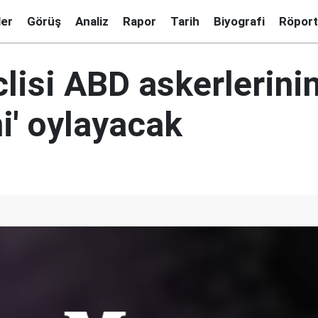
ler
Görüş
Analiz
Rapor
Tarih
Biyografi
Röport
lisi ABD askerlerini
ni' oylayacak