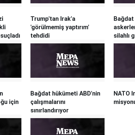
zi
Trump'tan Irak'a
Bağdat
kli
'görülmemiş yaptırım'
askerle
 suçladı
tehdidi
silahlı 
korur"
in
Bağdat hükümeti ABD'nin
NATO Ir
ğu için
çalışmalarını
misyonu
sınırlandırıyor