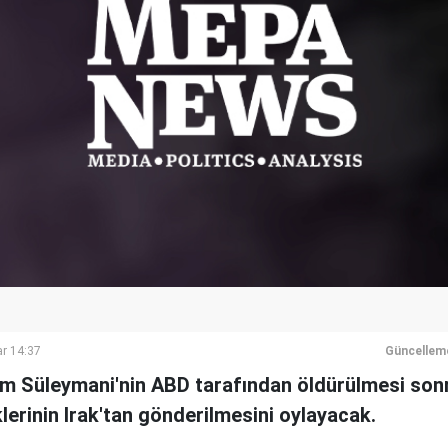
r 14:37
Güncellem
ım Süleymani'nin ABD tarafından öldürülmesi son
lerinin Irak'tan gönderilmesini oylayacak.