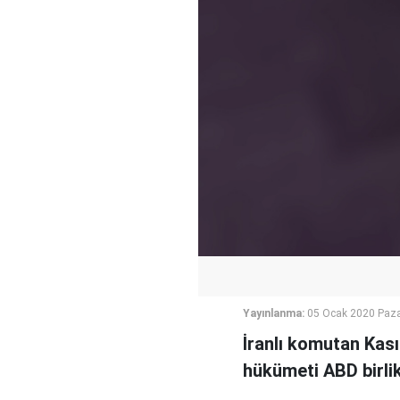
Yayınlanma:
05 Ocak 2020 Paza
İranlı komutan Kas
hükümeti ABD birlik