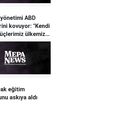
 yönetimi ABD
rini kovuyor: "Kendi
güçlerimiz ülkemizi
ak eğitim
nu askıya aldı