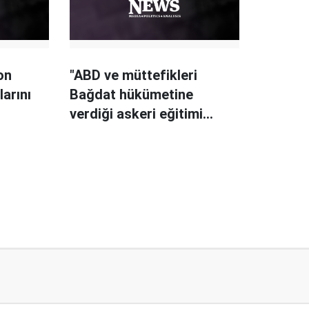
on
"ABD ve müttefikleri
larını
Bağdat hükümetine
verdiği askeri eğitimi
askıya aldı"