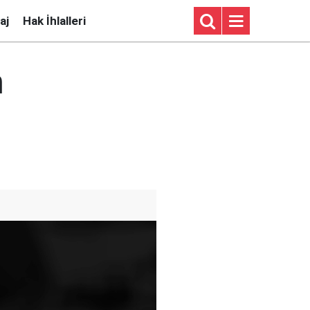
aj
Hak İhlalleri
n