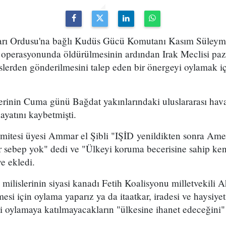
arı Ordusu'na bağlı Kudüs Gücü Komutanı Kasım Süleym
a operasyonunda öldürülmesinin ardından Irak Meclisi p
i üslerden gönderilmesini talep eden bir önergeyi oylamak i
inin Cuma günü Bağdat yakınlarındaki uluslararası hav
ayatını kaybetmişti.
tesi üyesi Ammar el Şibli "IŞİD yenildikten sonra Amer
r sebep yok" dedi ve "Ülkeyi koruma becerisine sahip kend
ye ekledi.
i milislerinin siyasi kanadı Fetih Koalisyonu milletvekili
mesi için oylama yaparız ya da itaatkar, iradesi ve haysiye
ni oylamaya katılmayacakların "ülkesine ihanet edeceğini"