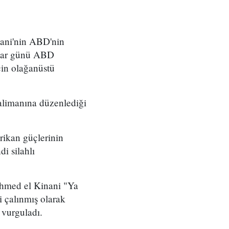
ani'nin ABD'nin
azar günü ABD
çin olağanüstü
alimanına düzenlediği
ikan güçlerinin
i silahlı
 Ahmed el Kinani "Ya
ti çalınmış olarak
 vurguladı.