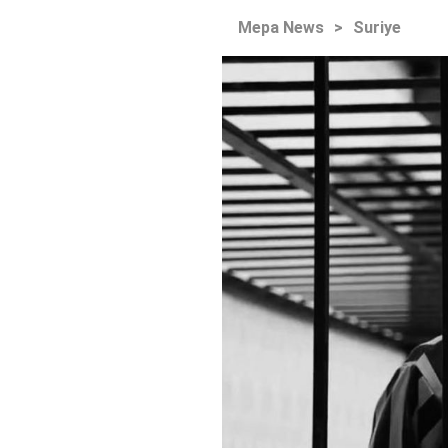
Mepa News
>
Suriye