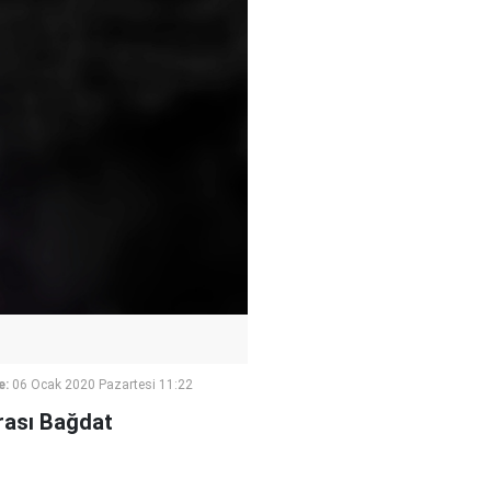
e:
06 Ocak 2020 Pazartesi 11:22
rası Bağdat