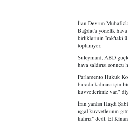
İran Devrim Muhafızl
Bağdat'a yönelik hav
birliklerinin Irak'tak
toplanıyor.
Süleymani, ABD güçler
hava saldırısı sonucu h
Parlamento Hukuk Komi
burada kalması için bi
kuvvetlerimiz var." di
İran yanlısı Haşdi Şab
işgal kuvvetlerinin git
kalırız" dedi. El Kina