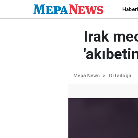
Haber
Irak mec
'akıbeti
Mepa News
>
Ortadoğu