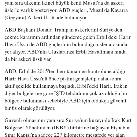
yanı sıra ülkenin ikinci büyük kenti Musul'da da askeri
üslerle varlık gösteriyor. ABD güçleri, Musul'da Kayarra
(Geyyara) Askeri Üssü'nde bulunuyor.
ABD Başkanı Donald Trump'ın askerlerini Suriye'den
çekme kararının ardından gündeme gelen Erbil'deki Harir
Hava Üssü de ABD güçlerinin bulunduğu üsler arasında
yer alıyor. ABD'nin Uluslararası Erbil Havalimanı'nında
da bir askeri üssü var.
ABD, Erbil'de 2015'ten beri tamamen kontrolüne aldığı
Harir Hava Üssü'nü önce pistini genişletip daha sonra
aktif şekilde kullanmaya başladı. Erbil'deki Harir, Irak'ın
diğer bölgelerine göre IŞİD tehdidinin çok az olduğu bir
bölgede bulunması sebebiyle ABD için oldukça güvenli
bir üs olarak görülüyor.
Güvenli olmasının yanı sıra Suriye'nin kuzeyi ile Irak Kürt
Bölgesel Yönetimi'ni (IKBY) birbirine bağlayan Fişhabur
Sınır Kapısı'na sadece 227 kilometre mesafede yer alan