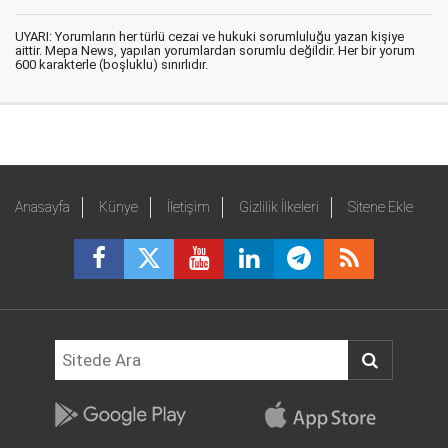
UYARI: Yorumların her türlü cezai ve hukuki sorumluluğu yazan kişiye
aittir. Mepa News, yapılan yorumlardan sorumlu değildir. Her bir yorum
600 karakterle (boşluklu) sınırlıdır.
Anasayfa
Künye
İletişim
Gizlilik İlkeleri
Sitene Ekle