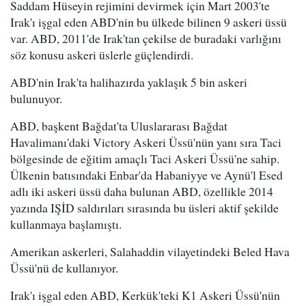
Saddam Hüseyin rejimini devirmek için Mart 2003'te
Irak'ı işgal eden ABD'nin bu ülkede bilinen 9 askeri üssü
var. ABD, 2011'de Irak'tan çekilse de buradaki varlığını
söz konusu askeri üslerle güçlendirdi.
ABD'nin Irak'ta halihazırda yaklaşık 5 bin askeri
bulunuyor.
ABD, başkent Bağdat'ta Uluslararası Bağdat
Havalimanı'daki Victory Askeri Üssü'nün yanı sıra Taci
bölgesinde de eğitim amaçlı Taci Askeri Üssü'ne sahip.
Ülkenin batısındaki Enbar'da Habaniyye ve Aynü'l Esed
adlı iki askeri üssü daha bulunan ABD, özellikle 2014
yazında IŞİD saldırıları sırasında bu üsleri aktif şekilde
kullanmaya başlamıştı.
Amerikan askerleri, Salahaddin vilayetindeki Beled Hava
Üssü'nü de kullanıyor.
Irak'ı işgal eden ABD, Kerkük'teki K1 Askeri Üssü'nün