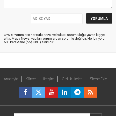
UYARI: Yorumların her türlü cezai ve hukuki sorumluluğu yazan kişiye
aittir. Mepa News, yapılan yorumlardan sorumlu değildir. Her bir yorum
600 karakterle (boşluklu) sınırlıdır.
Anasayfa
Künye
İletişim
Gizlilik İlkeleri
Sitene Ekle