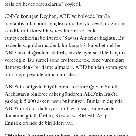
tesisleri hedef alacaklarını" söyledi.
CNN'e konuşan Deghan, ABD'ye bölgede İran'la
bağlantısı olan milis güçleri aracılığıyla değil, doğrudan
kendilerinin karşılık vereceklerini ve acele
etmeyeceklerini belirterek "Savaşı Amerika başlattı. Bu
nedenle yaptıklarına denk bir karşılığı kabul etmeliler.
ABD bize doğrudan saldırdı, biz de aynı şekilde karşılık
vereceğiz. Bu süreci sona erdirecek tek, bize vurdukları
darbeye denk bir darbe almaları. ABD bundan sonra yeni
bir döngü peşinde olmamalı" dedi.
ABD'nin bölgede büyük bir askeri varlığı var. Suudi
Arabistan'a binlerce asker gönderen ABD'nin Irak'ta
yaklaşık 5.000 askeri üssü bulunuyor. Bunların dışında
ABD'nin Katar'da büyük bir hava üssü, Bahreyn'de
donanma gücü, Ürdün, Kuveyt ve Birleşik Arap
Emirlikleri'nde de birlikleri var.
"Hiçbir Amerikan askeri, üssü, gemisi ve siyasi