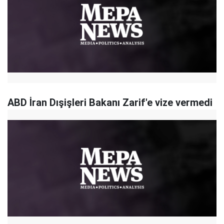
ABD İran Dışişleri Bakanı Zarif'e vize vermedi