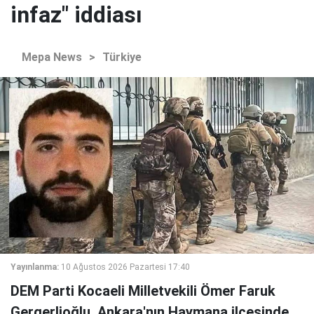
infaz" iddiası
Mepa News
>
Türkiye
Yayınlanma:
10 Ağustos 2026 Pazartesi 17:40
DEM Parti Kocaeli Milletvekili Ömer Faruk
Gergerlioğlu, Ankara'nın Haymana ilçesinde