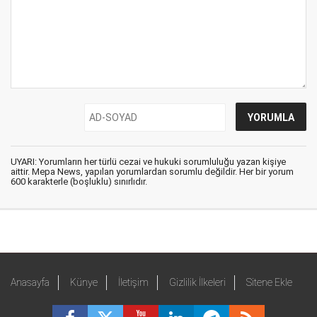
UYARI: Yorumların her türlü cezai ve hukuki sorumluluğu yazan kişiye
aittir. Mepa News, yapılan yorumlardan sorumlu değildir. Her bir yorum
600 karakterle (boşluklu) sınırlıdır.
Anasayfa
Künye
İletişim
Gizlilik İlkeleri
Sitene Ekle