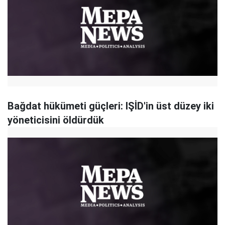
Bağdat hükümeti güçleri: IŞİD'in üst düzey iki
yöneticisini öldürdük