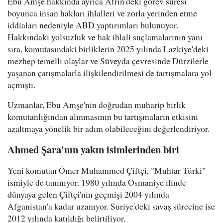
Ebu Amşe hakkında ayrıca Afrin'deki görev süresi
boyunca insan hakları ihlalleri ve zorla yerinden etme
iddiaları nedeniyle ABD yaptırımları bulunuyor.
Hakkındaki yolsuzluk ve hak ihlali suçlamalarının yanı
sıra, komutasındaki birliklerin 2025 yılında Lazkiye'deki
mezhep temelli olaylar ve Süveyda çevresinde Dürzilerle
yaşanan çatışmalarla ilişkilendirilmesi de tartışmalara yol
açmıştı.
Uzmanlar, Ebu Amşe'nin doğrudan muharip birlik
komutanlığından alınmasının bu tartışmaların etkisini
azaltmaya yönelik bir adım olabileceğini değerlendiriyor.
Ahmed Şara'nın yakın isimlerinden biri
Yeni komutan Ömer Muhammed Çiftçi, "Muhtar Türki"
ismiyle de tanınıyor. 1980 yılında Osmaniye ilinde
dünyaya gelen Çiftçi'nin geçmişi 2004 yılında
Afganistan'a kadar uzanıyor. Suriye'deki savaş sürecine ise
2012 yılında katıldığı belirtiliyor.