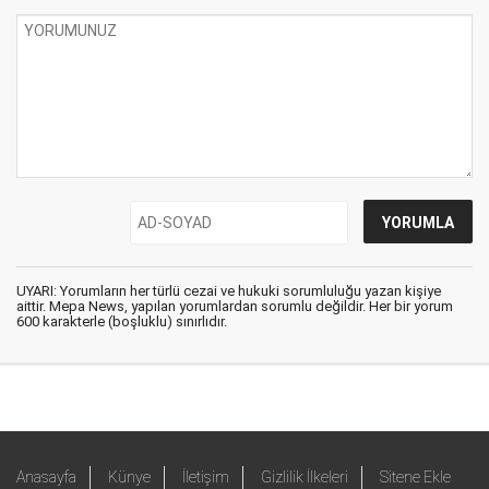
UYARI: Yorumların her türlü cezai ve hukuki sorumluluğu yazan kişiye
aittir. Mepa News, yapılan yorumlardan sorumlu değildir. Her bir yorum
600 karakterle (boşluklu) sınırlıdır.
Anasayfa
Künye
İletişim
Gizlilik İlkeleri
Sitene Ekle