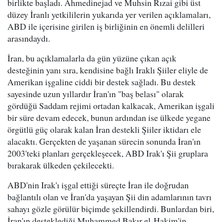
birlikte başladı. Ahmedinejad ve Muhsin Rızai gibi üst
düzey İranlı yetkililerin yukarıda yer verilen açıklamaları,
ABD ile içerisine girilen iş birliğinin en önemli delilleri
arasındaydı.
İran, bu açıklamalarla da gün yüzüne çıkan açık
desteğinin yanı sıra, kendisine bağlı Iraklı Şiiler eliyle de
Amerikan işgaline ciddi bir destek sağladı. Bu destek
sayesinde uzun yıllardır İran'ın "baş belası" olarak
gördüğü Saddam rejimi ortadan kalkacak, Amerikan işgali
bir süre devam edecek, bunun ardından ise ülkede yegane
örgütlü güç olarak kalan İran destekli Şiiler iktidarı ele
alacaktı. Gerçekten de yaşanan sürecin sonunda İran'ın
2003'teki planları gerçekleşecek, ABD Irak'ı Şii gruplara
bırakarak ülkeden çekilecekti.
ABD'nin Irak'ı işgal ettiği süreçte İran ile doğrudan
bağlantılı olan ve İran'da yaşayan Şii din adamlarının tavrı
sahayı gözle görülür biçimde şekillendirdi. Bunlardan biri,
İran'ın desteklediği Muhammed Bakır el-Hakim'in