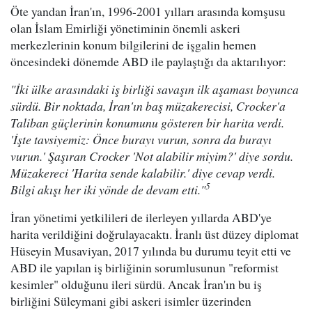
Öte yandan İran'ın, 1996-2001 yılları arasında komşusu
olan İslam Emirliği yönetiminin önemli askeri
merkezlerinin konum bilgilerini de işgalin hemen
öncesindeki dönemde ABD ile paylaştığı da aktarılıyor:
"İki ülke arasındaki iş birliği savaşın ilk aşaması boyunca
sürdü. Bir noktada, İran'ın baş müzakerecisi, Crocker'a
Taliban güçlerinin konumunu gösteren bir harita verdi.
'İşte tavsiyemiz: Önce burayı vurun, sonra da burayı
vurun.' Şaşıran Crocker 'Not alabilir miyim?' diye sordu.
Müzakereci 'Harita sende kalabilir.' diye cevap verdi.
5
Bilgi akışı her iki yönde de devam etti."
İran yönetimi yetkilileri de ilerleyen yıllarda ABD'ye
harita verildiğini doğrulayacaktı. İranlı üst düzey diplomat
Hüseyin Musaviyan, 2017 yılında bu durumu teyit etti ve
ABD ile yapılan iş birliğinin sorumlusunun "reformist
kesimler" olduğunu ileri sürdü. Ancak İran'ın bu iş
birliğini Süleymani gibi askeri isimler üzerinden