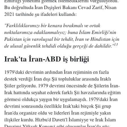
Emirliği yönetimi görmek istemediklerini vurguluyordu.
Bu doğrultuda İran Dışişleri Bakanı Cevad Zarif, Nisan
2021 tarihinde şu ifadeleri kullandı:
"Farklılıklarımızı bir kenara bırakmalı ve ortak
noktalarımıza odaklanmalıyız; buna İslam Emirliği'nin
Pakistan için varoluşsal bir tehdit, İran ve Hindistan için
13
de ulusal güvenlik tehdidi olduğu gerçeği de dahildir."
Irak'ta İran-ABD iş birliği
1979'daki devrimin ardından İran rejiminin en fazla
destek verdiği İran dışı Şii topluluklar arasında Iraklı
Şiiler geliyordu. 1979 devrimi öncesinde de Şiilerin İran-
Irak hattında seyahat ederek farklı Şii havzalarında eğitim
görmesi oldukça yaygın bir uygulamaydı. 1979'daki İran
devrimi sonrasında özellikle Irak'taki birçok Şii grup
İran'da organize oldu ve liderleri İran rejimiyle yakın
ilişkiler kurdu. Hizbu'd Daveti'l İslamiyye ve Irak İslam
Devrimi Yüksek Konseyi gibi oluşumlar İran'da güç