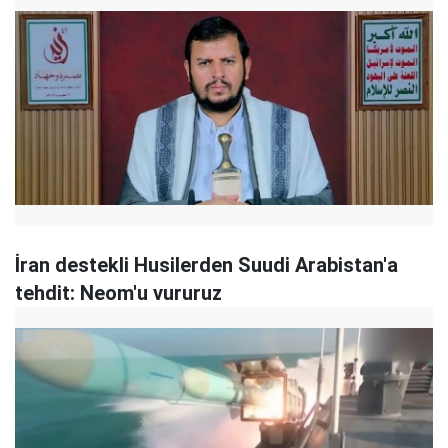
İran destekli Husilerden Suudi Arabistan'a
tehdit: Neom'u vururuz