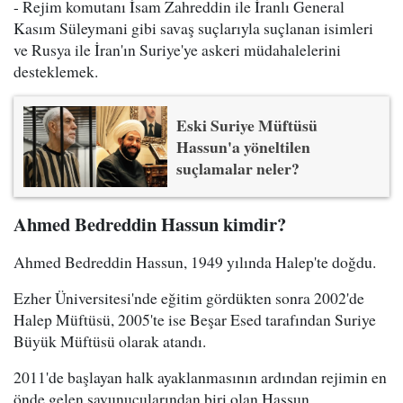
- Rejim komutanı İsam Zahreddin ile İranlı General
Kasım Süleymani gibi savaş suçlarıyla suçlanan isimleri
ve Rusya ile İran'ın Suriye'ye askeri müdahalelerini
desteklemek.
Eski Suriye Müftüsü
Hassun'a yöneltilen
suçlamalar neler?
Ahmed Bedreddin Hassun kimdir?
Ahmed Bedreddin Hassun, 1949 yılında Halep'te doğdu.
Ezher Üniversitesi'nde eğitim gördükten sonra 2002'de
Halep Müftüsü, 2005'te ise Beşar Esed tarafından Suriye
Büyük Müftüsü olarak atandı.
2011'de başlayan halk ayaklanmasının ardından rejimin en
önde gelen savunucularından biri olan Hassun,