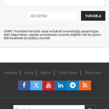
UYARI: Yorumların her türlü cezai ve hukuki sorumluluğu yazan kişiye
aittir. Mepa News, yapılan yorumlardan sorumlu değildir. Her bir yorum
600 karakterle (boşluklu) sınırlıdır.
Anasayfa
Künye
İletişim
Gizlilik İlkeleri
Sitene Ekle