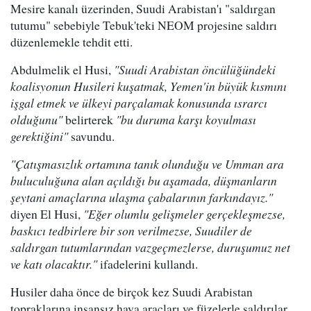
Mesire kanalı üzerinden, Suudi Arabistan'ı "saldırgan
tutumu" sebebiyle Tebuk'teki NEOM projesine saldırı
düzenlemekle tehdit etti.
Abdulmelik el Husi,
"Suudi Arabistan öncülüğündeki
koalisyonun Husileri kuşatmak, Yemen'in büyük kısmını
işgal etmek ve ülkeyi parçalamak konusunda ısrarcı
olduğunu"
belirterek
"bu duruma karşı koyulması
gerektiğini"
savundu.
"Çatışmasızlık ortamına tanık olunduğu ve Umman ara
buluculuğuna alan açıldığı bu aşamada, düşmanların
şeytani amaçlarına ulaşma çabalarının farkındayız."
diyen El Husi,
"Eğer olumlu gelişmeler gerçekleşmezse,
baskıcı tedbirlere bir son verilmezse, Suudiler de
saldırgan tutumlarından vazgeçmezlerse, duruşumuz net
ve katı olacaktır."
ifadelerini kullandı.
Husiler daha önce de birçok kez Suudi Arabistan
topraklarına insansız hava araçları ve füzelerle saldırılar