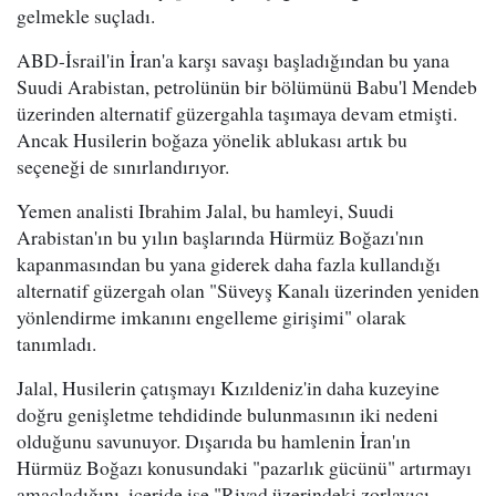
gelmekle suçladı.
ABD-İsrail'in İran'a karşı savaşı başladığından bu yana
Suudi Arabistan, petrolünün bir bölümünü Babu'l Mendeb
üzerinden alternatif güzergahla taşımaya devam etmişti.
Ancak Husilerin boğaza yönelik ablukası artık bu
seçeneği de sınırlandırıyor.
Yemen analisti Ibrahim Jalal, bu hamleyi, Suudi
Arabistan'ın bu yılın başlarında Hürmüz Boğazı'nın
kapanmasından bu yana giderek daha fazla kullandığı
alternatif güzergah olan "Süveyş Kanalı üzerinden yeniden
yönlendirme imkanını engelleme girişimi" olarak
tanımladı.
Jalal, Husilerin çatışmayı Kızıldeniz'in daha kuzeyine
doğru genişletme tehdidinde bulunmasının iki nedeni
olduğunu savunuyor. Dışarıda bu hamlenin İran'ın
Hürmüz Boğazı konusundaki "pazarlık gücünü" artırmayı
amaçladığını, içeride ise "Riyad üzerindeki zorlayıcı