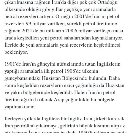
çıkarılmasına rağmen İran'da diğer pek çok Ortadoğu
ülkesinde olduğu gibi yıllar geçtikçe yeni aramalarla
petrol rezervleri artıyor. Örneğin 2001'de İran'ın petrol
rezervleri 99 milyar varilken, sürekli petrol üretimine
rağmen 2021'de bu miktarın 208,6 milyar varile çıkması
arada keşfedilen yeni petrol sahalarından kaynaklanıyor.
İleride de yeni aramalarla yeni rezervlerin keşfedilmesi
bekleniyor.
1901'de İran'ın güneyini nüfuzlarında tutan İngilizlerin
yaptığı aramalarla ilk petrol 1908'de ülkenin
güneybatısındaki Huzistan Bölgesi'nde bulundu. Daha
sonra keşfedilen rezervlerin ezici çoğunluğu da Huzistan
ve yakın bölgelerinde keşfedildi. Halen İran'ın petrol
üretimi ağırlıklı olarak Arap çoğunluklu bu bölgede
yapılmaktadır.
İlerleyen yıllarda İngiltere bir İngiliz-İran şirketi kurarak
İran petrolünü çıkarmaya, gelirinin büyük kısmını alıp az
bir kısmını İran'a vermeye başladı. 1950'li yılların başında