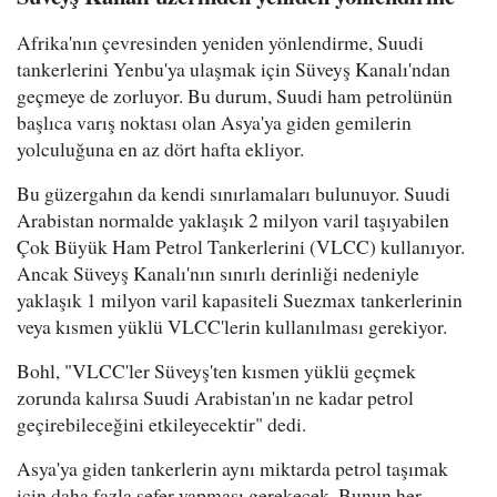
Afrika'nın çevresinden yeniden yönlendirme, Suudi
tankerlerini Yenbu'ya ulaşmak için Süveyş Kanalı'ndan
geçmeye de zorluyor. Bu durum, Suudi ham petrolünün
başlıca varış noktası olan Asya'ya giden gemilerin
yolculuğuna en az dört hafta ekliyor.
Bu güzergahın da kendi sınırlamaları bulunuyor. Suudi
Arabistan normalde yaklaşık 2 milyon varil taşıyabilen
Çok Büyük Ham Petrol Tankerlerini (VLCC) kullanıyor.
Ancak Süveyş Kanalı'nın sınırlı derinliği nedeniyle
yaklaşık 1 milyon varil kapasiteli Suezmax tankerlerinin
veya kısmen yüklü VLCC'lerin kullanılması gerekiyor.
Bohl, "VLCC'ler Süveyş'ten kısmen yüklü geçmek
zorunda kalırsa Suudi Arabistan'ın ne kadar petrol
geçirebileceğini etkileyecektir" dedi.
Asya'ya giden tankerlerin aynı miktarda petrol taşımak
için daha fazla sefer yapması gerekecek. Bunun her