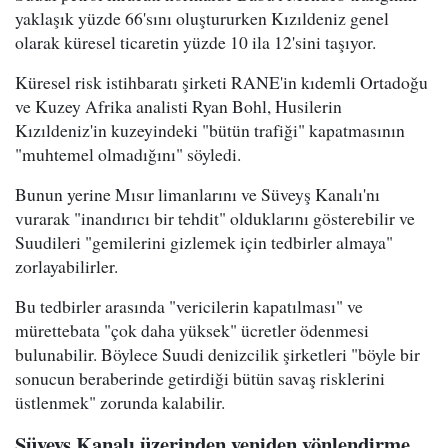
yaklaşık yüzde 66'sını oluştururken Kızıldeniz genel
olarak küresel ticaretin yüzde 10 ila 12'sini taşıyor.
Küresel risk istihbaratı şirketi RANE'in kıdemli Ortadoğu
ve Kuzey Afrika analisti Ryan Bohl, Husilerin
Kızıldeniz'in kuzeyindeki "bütün trafiği" kapatmasının
"muhtemel olmadığını" söyledi.
Bunun yerine Mısır limanlarını ve Süveyş Kanalı'nı
vurarak "inandırıcı bir tehdit" olduklarını gösterebilir ve
Suudileri "gemilerini gizlemek için tedbirler almaya"
zorlayabilirler.
Bu tedbirler arasında "vericilerin kapatılması" ve
mürettebata "çok daha yüksek" ücretler ödenmesi
bulunabilir. Böylece Suudi denizcilik şirketleri "böyle bir
sonucun beraberinde getirdiği bütün savaş risklerini
üstlenmek" zorunda kalabilir.
Süveyş Kanalı üzerinden yeniden yönlendirme