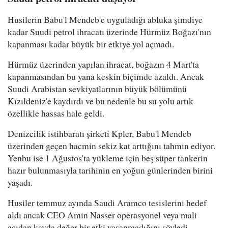
Husilerin Babu'l Mendeb'e uyguladığı abluka şimdiye
kadar Suudi petrol ihracatı üzerinde Hürmüz Boğazı'nın
kapanması kadar büyük bir etkiye yol açmadı.
Hürmüz üzerinden yapılan ihracat, boğazın 4 Mart'ta
kapanmasından bu yana keskin biçimde azaldı. Ancak
Suudi Arabistan sevkiyatlarının büyük bölümünü
Kızıldeniz'e kaydırdı ve bu nedenle bu su yolu artık
özellikle hassas hale geldi.
Denizcilik istihbaratı şirketi Kpler, Babu'l Mendeb
üzerinden geçen hacmin sekiz kat arttığını tahmin ediyor.
Yenbu ise 1 Ağustos'ta yükleme için beş süper tankerin
hazır bulunmasıyla tarihinin en yoğun günlerinden birini
yaşadı.
Husiler temmuz ayında Saudi Aramco tesislerini hedef
aldı ancak CEO Amin Nasser operasyonel veya mali
açıdan kayda değer bir etki yaşanmadığını söyledi.