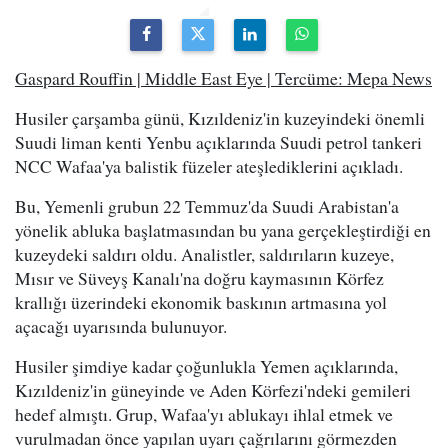
Gaspard Rouffin | Middle East Eye | Tercüme: Mepa News
Husiler çarşamba günü, Kızıldeniz'in kuzeyindeki önemli
Suudi liman kenti Yenbu açıklarında Suudi petrol tankeri
NCC Wafaa'ya balistik füzeler ateşlediklerini açıkladı.
Bu, Yemenli grubun 22 Temmuz'da Suudi Arabistan'a
yönelik abluka başlatmasından bu yana gerçekleştirdiği en
kuzeydeki saldırı oldu. Analistler, saldırıların kuzeye,
Mısır ve Süveyş Kanalı'na doğru kaymasının Körfez
krallığı üzerindeki ekonomik baskının artmasına yol
açacağı uyarısında bulunuyor.
Husiler şimdiye kadar çoğunlukla Yemen açıklarında,
Kızıldeniz'in güneyinde ve Aden Körfezi'ndeki gemileri
hedef almıştı. Grup, Wafaa'yı ablukayı ihlal etmek ve
vurulmadan önce yapılan uyarı çağrılarını görmezden