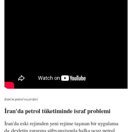
İran'ın petrol rezervleri
İran'da petrol tüketiminde israf problemi
İran'da eski rejimden yeni rejime taşınan bir uygulama
da devletin zararına sübvansiyonla halka ucuz petrol