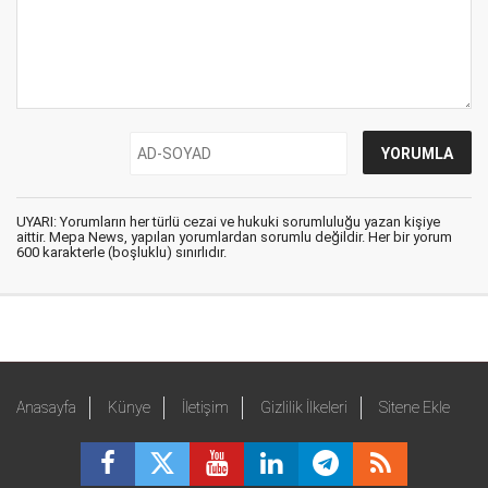
UYARI: Yorumların her türlü cezai ve hukuki sorumluluğu yazan kişiye
aittir. Mepa News, yapılan yorumlardan sorumlu değildir. Her bir yorum
600 karakterle (boşluklu) sınırlıdır.
Anasayfa
Künye
İletişim
Gizlilik İlkeleri
Sitene Ekle