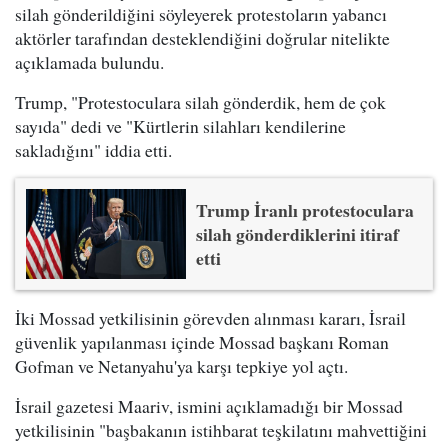
silah gönderildiğini söyleyerek protestoların yabancı
aktörler tarafından desteklendiğini doğrular nitelikte
açıklamada bulundu.
Trump, "Protestoculara silah gönderdik, hem de çok
sayıda" dedi ve "Kürtlerin silahları kendilerine
sakladığını" iddia etti.
Trump İranlı protestoculara
silah gönderdiklerini itiraf
etti
İki Mossad yetkilisinin görevden alınması kararı, İsrail
güvenlik yapılanması içinde Mossad başkanı Roman
Gofman ve Netanyahu'ya karşı tepkiye yol açtı.
İsrail gazetesi Maariv, ismini açıklamadığı bir Mossad
yetkilisinin "başbakanın istihbarat teşkilatını mahvettiğini