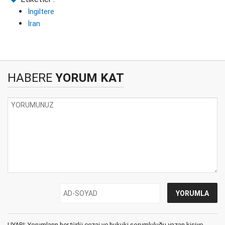
İngiltere
İran
HABERE
YORUM KAT
UYARI: Yorumların her türlü cezai ve hukuki sorumluluğu yazan kişiye