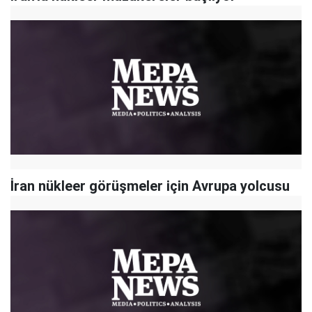
İran nükleer görüşmeler için Avrupa yolcusu