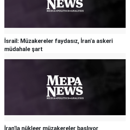
İsrail: Müzakereler faydasız, İran'a askeri
müdahale şart
İran'la nükleer müzakereler başlıyor