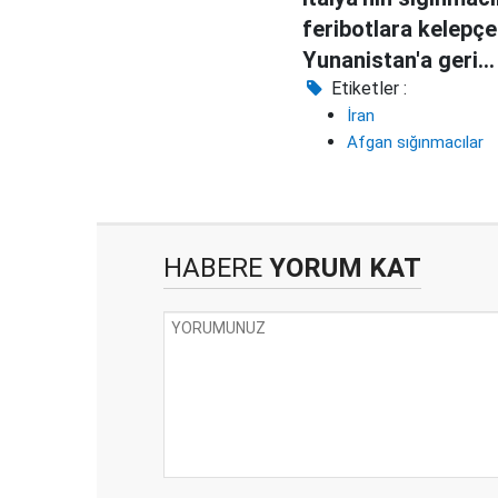
feribotlara kelepçe
Yunanistan'a geri
götürdüğü ortaya ç
Etiketler :
İran
Afgan sığınmacılar
HABERE
YORUM KAT