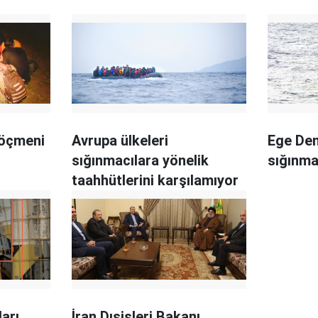
göçmeni
Avrupa ülkeleri
Ege Den
sığınmacılara yönelik
sığınma
taahhütlerini karşılamıyor
ları
İran Dışişleri Bakanı,