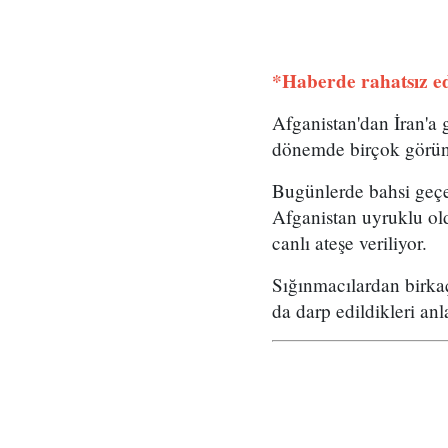
*Haberde rahatsız edi
Afganistan'dan İran'a 
dönemde birçok görün
Bugünlerde bahsi geçe
Afganistan uyruklu old
canlı ateşe veriliyor.
Sığınmacılardan birka
da darp edildikleri anla