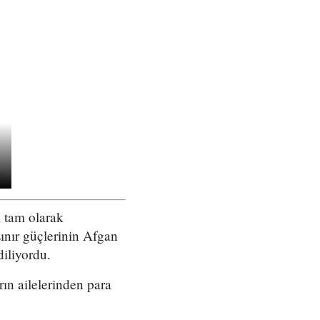
ı tam olarak
ınır güçlerinin Afgan
diliyordu.
rın ailelerinden para