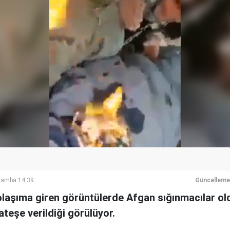
şamba 14:39
Güncelleme
aşıma giren görüntülerde Afgan sığınmacılar old
 ateşe verildiği görülüyor.