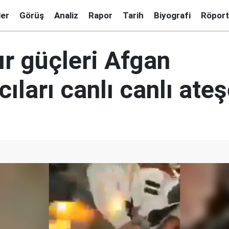
ler
Görüş
Analiz
Rapor
Tarih
Biyografi
Röport
nır güçleri Afgan
ıları canlı canlı ateş