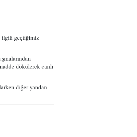
ilgili geçtiğimiz
nuşmalarından
r madde dökülerek canlı
şlarken diğer yandan