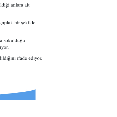
diği anlara ait
çıplak bir şekilde
ma sokulduğu
uyor.
ldiğini ifade ediyor.