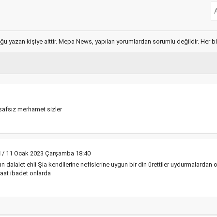
ğu yazan kişiye aittir. Mepa News, yapılan yorumlardan sorumlu değildir. Her bir 
nsafsız merhamet sizler
u
/ 11 Ocak 2023 Çarşamba 18:40
dalalet ehli Şia kendilerine nefislerine uygun bir din ürettiler uydurmalardan
aat ibadet onlarda