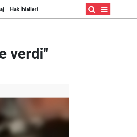
aj
Hak İhlalleri
e verdi"