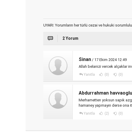
UYARI: Yorumların her türlü cezai ve hukuki sorumlulu
2 Yorum
Sinan
/ 17 Ekim 2024 12:49
Allah belanizi vercek alçaklar i
Yanıtla
(0)
(0)
Abdurrahman havvaogl
Merhametten yoksun sapık azgın 
hamaney yapmayın derse ona it
Yanıtla
(2)
(0)