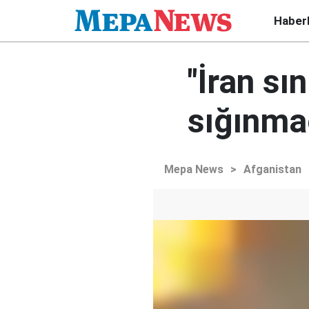
Haber
"İran sı
sığınmac
Mepa News
>
Afganistan