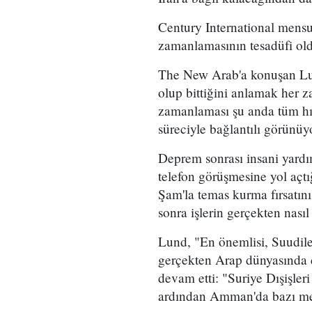
Century International mensu
zamanlamasının tesadüfi ol
The New Arab'a konuşan Lund
olup bittiğini anlamak her z
zamanlaması şu anda tüm h
süreciyle bağlantılı görünüy
Deprem sonrası insani yardım
telefon görüşmesine yol açtı
Şam'la temas kurma fırsatın
sonra işlerin gerçekten nasıl 
Lund, "En önemlisi, Suudile
gerçekten Arap dünyasında d
devam etti: "Suriye Dışişle
ardından Amman'da bazı mev