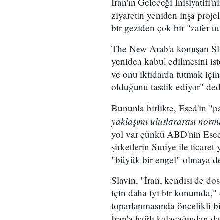
İran'ın Geleceği İnisiyatifi'
ziyaretin yeniden inşa proje
bir geziden çok bir "zafer t
The New Arab'a konuşan Slav
yeniden kabul edilmesini ist
ve onu iktidarda tutmak içi
olduğunu tasdik ediyor" ded
Bununla birlikte, Esed'in "p
yaklaşımı uluslararası norm
yol var çünkü ABD'nin Esed r
şirketlerin Suriye ile ticar
"büyük bir engel" olmaya d
Slavin, "İran, kendisi de do
için daha iyi bir konumda," 
toparlanmasında öncelikli bir
İran'a bağlı kalacağından d