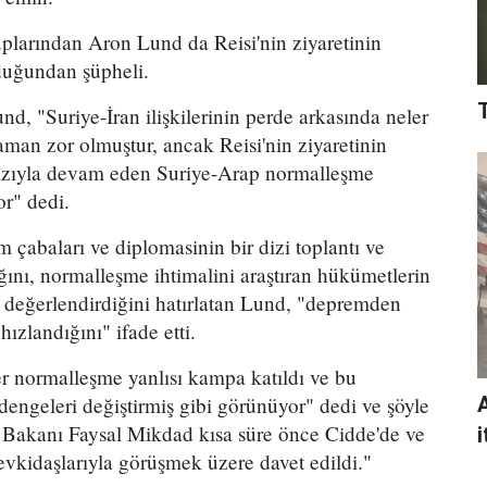
plarından Aron Lund da Reisi'nin ziyaretinin
duğundan şüpheli.
, "Suriye-İran ilişkilerinin perde arkasında neler
aman zor olmuştur, ancak Reisi'nin ziyaretinin
ızıyla devam eden Suriye-Arap normalleşme
or" dedi.
 çabaları ve diplomasinin bir dizi toplantı ve
ğını, normalleşme ihtimalini araştıran hükümetlerin
ı değerlendirdiğini hatırlatan Lund, "depremden
hızlandığını" ifade etti.
r normalleşme yanlısı kampa katıldı ve bu
engeleri değiştirmiş gibi görünüyor" dedi ve şöyle
ri Bakanı Faysal Mikdad kısa süre önce Cidde'de ve
i
kidaşlarıyla görüşmek üzere davet edildi."