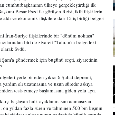
ran cumhurbaşkanının ülkeye gerçekleştirdiği ilk
aşkanı Beşar Esed ile görüşen Reisi, ikili ilişkilerin
aldı ve ekonomik ilişkilere dair 15 iş birliği belgesi
i İran-Suriye ilişkilerinde bir "dönüm noktası"
ımcılarından biri de ziyareti "Tahran'ın bölgedeki
i" olarak övdü.
i Şam'a göndermek için bugünü seçti, ziyaretinin
i?
ölgeleri yerle bir eden yıkıcı 6 Şubat depremi,
a yardım eli uzatmasına ve uzun süredir askıya
 yeniden tesis etmeye başlamasına giden yolu açtı.
 karşı başlayan halk ayaklanmasını acımasızca
, on yıldan fazla süren ve tahminen 500 bin kişinin
taki şiddet yanlısı tutumu nedeniyle büyük oranda