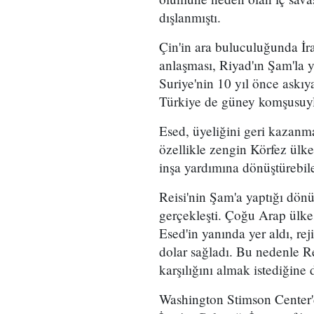
dışlanmıştı.
Çin'in ara buluculuğunda İra
anlaşması, Riyad'ın Şam'la 
Suriye'nin 10 yıl önce askıy
Türkiye de güney komşusuyla
Esed, üyeliğini geri kazanma
özellikle zengin Körfez ülk
inşa yardımına dönüştürebile
Reisi'nin Şam'a yaptığı dönü
gerçekleşti. Çoğu Arap ülke
Esed'in yanında yer aldı, re
dolar sağladı. Bu nedenle Rei
karşılığını almak istediğine 
Washington Stimson Center'd