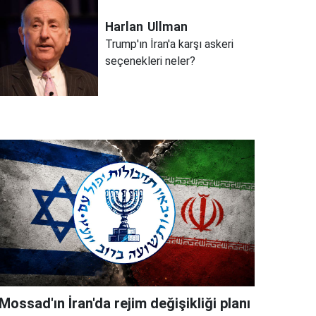
Harlan
Ullman
Trump'ın İran'a karşı askeri
seçenekleri neler?
Mossad'ın İran'da rejim değişikliği planı