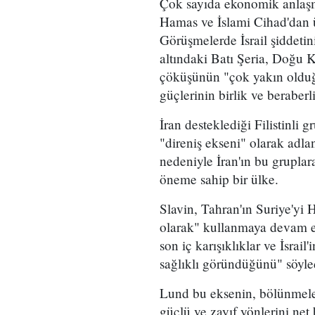
Çok sayıda ekonomik anlaşma
Hamas ve İslami Cihad'dan üs
Görüşmelerde İsrail şiddetini
altındaki Batı Şeria, Doğu K
çöküşünün "çok yakın olduğun
güçlerinin birlik ve beraber
İran desteklediği Filistinli g
"direniş ekseni" olarak adlan
nedeniyle İran'ın bu gruplar
öneme sahip bir ülke.
Slavin, Tahran'ın Suriye'yi 
olarak" kullanmaya devam ed
son iç karışıklıklar ve İsrail'
sağlıklı göründüğünü" söyle
Lund bu eksenin, bölünmeleri
güçlü ve zayıf yönlerini net 