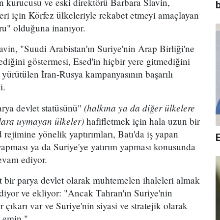
nin kurucusu ve eski direktörü Barbara Slavin,
b
leri için Körfez ülkeleriyle rekabet etmeyi amaçlayan
uru" olduğuna inanıyor.
in, "Suudi Arabistan'ın Suriye'nin Arap Birliği'ne
ediğini göstermesi, Esed'in hiçbir yere gitmediğini
n yürütülen İran-Rusya kampanyasının başarılı
i.
(
halkına ya da diğer ülkelere
arya devlet statüsünü"
lara uymayan ülkeler)
hafifletmek için hala uzun bir
ejimine yönelik yaptırımları, Batı'da iş yapan
et yapması ya da Suriye'ye yatırım yapması konusunda
evam ediyor.
st bir parya devlet olarak muhtemelen ihaleleri almak
diyor ve ekliyor: "Ancak Tahran'ın Suriye'nin
 çıkarı var ve Suriye'nin siyasi ve stratejik olarak
a emin."