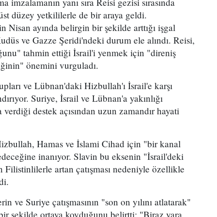
 imzalamanın yanı sıra Reisi gezisi sırasında
t düzey yetkililerle de bir araya geldi.
n Nisan ayında belirgin bir şekilde arttığı işgal
udüs ve Gazze Şeridi'ndeki durum ele alındı. Reisi,
u" tahmin ettiği İsrail'i yenmek için "direniş
liğinin" önemini vurguladı.
rupları ve Lübnan'daki Hizbullah'ı İsrail'e karşı
dırıyor. Suriye, İsrail ve Lübnan'a yakınlığı
a verdiği destek açısından uzun zamandır hayati
Hizbullah, Hamas ve İslami Cihad için "bir kanal
eceğine inanıyor. Slavin bu eksenin "İsrail'deki
in Filistinlilerle artan çatışması nedeniyle özellikle
di.
n ve Suriye çatışmasının "son on yılını atlatarak"
bir şekilde ortaya koyduğunu belirtti: "Biraz yara