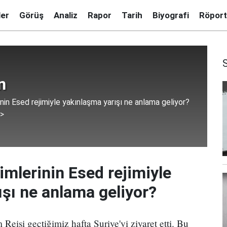
ler
Görüş
Analiz
Rapor
Tarih
Biyografi
Röport
n
inin Esed rejimiyle yakınlaşma yarışı ne anlama geliyor?
 >
jimlerinin Esed rejimiyle
şı ne anlama geliyor?
eisi geçtiğimiz hafta Suriye'yi ziyaret etti. Bu