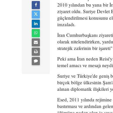
2010 yılından bu yana bir İ
ziyaret oldu. Suriye Devlet B
güçlendirilmesi konusunu ele 
imzaladı.
İran Cumhurbaşkanı ziyaretin
olarak nitelendirirken, yard
stratejik zaferinin bir işaret
Peki ama İran neden Reisi'y
temel amacı ve mesajı neyd
Suriye ve Türkiye'de geniş b
birçok bölge ülkesinin Şam'
alınan diplomatik ilişkileri
Esed, 2011 yılında rejimine
bastırması ve ardından gelen
ölümüne neden olan iç savaş