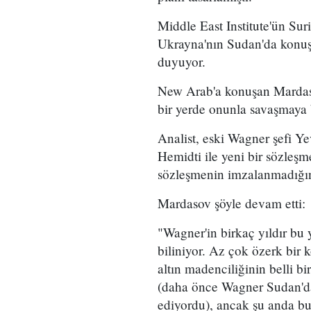
Middle East Institute'ün S
Ukrayna'nın Sudan'da konuş
duyuyor.
New Arab'a konuşan Mardaso
bir yerde onunla savaşmaya 
Analist, eski Wagner şefi Y
Hemidti ile yeni bir sözleşm
sözleşmenin imzalanmadığını
Mardasov şöyle devam etti:
"Wagner'in birkaç yıldır bu 
biliniyor. Az çok özerk bir
altın madenciliğinin belli bi
(daha önce Wagner Sudan'dan
ediyordu), ancak şu anda bun