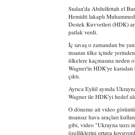
Sudan'da Abdulfettah el Bur
Hemidti lakaplı Muhammed H
Destek Kuvvetleri (HDK) ar
patlak verdi.
İç savaş o zamandan bu yana
insanın ülke içinde yerinde
ülkelere kaçmasına neden o
Wagner'in HDK'ye karadan ha
çıktı.
Ayrıca Eylül ayında Ukrayna 
Wagner ile HDK'yi hedef aldı
O döneme ait video görüntü
insansız hava araçları kullan
gibi, video "Ukrayna tarzı in
özelliklerini ortaya koyuyor