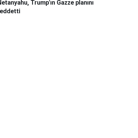
Netanyahu, Trump'ın Gazze planını
reddetti