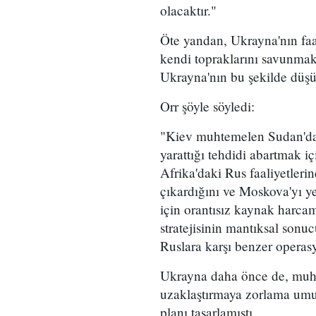
olacaktır."
Öte yandan, Ukrayna'nın faal
kendi topraklarını savunmak
Ukrayna'nın bu şekilde düşü
Orr şöyle söyledi:
"Kiev muhtemelen Sudan'daki
yarattığı tehdidi abartmak 
Afrika'daki Rus faaliyetlerin
çıkardığını ve Moskova'yı ye
için orantısız kaynak harca
stratejisinin mantıksal sonu
Ruslara karşı benzer operas
Ukrayna daha önce de, muht
uzaklaştırmaya zorlama umud
planı tasarlamıştı.