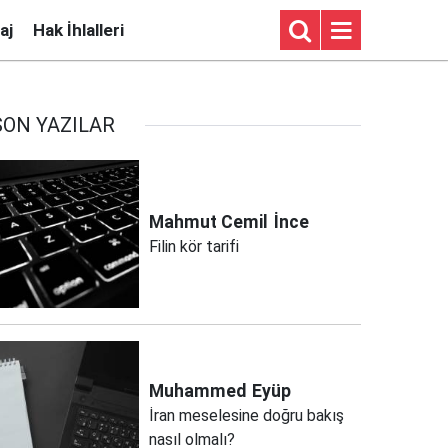
aj
Hak İhlalleri
SON YAZILAR
Mahmut Cemil
İnce
Filin kör tarifi
Muhammed
Eyüp
İran meselesine doğru bakış
nasıl olmalı?