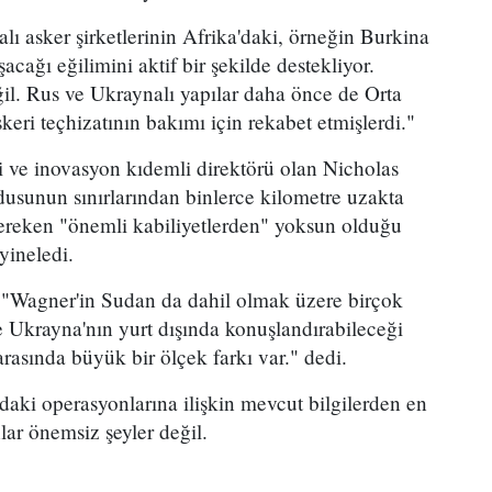
ı asker şirketlerinin Afrika'daki, örneğin Burkina
acağı eğilimini aktif bir şekilde destekliyor.
ğil. Rus ve Ukraynalı yapılar daha önce de Orta
eri teçhizatının bakımı için rekabet etmişlerdi."
eji ve inovasyon kıdemli direktörü olan Nicholas
usunun sınırlarından binlerce kilometre uzakta
gereken "önemli kabiliyetlerden" yoksun olduğu
yineledi.
"Wagner'in Sudan da dahil olmak üzere birçok
le Ukrayna'nın yurt dışında konuşlandırabileceği
rasında büyük bir ölçek farkı var." dedi.
aki operasyonlarına ilişkin mevcut bilgilerden en
nlar önemsiz şeyler değil.