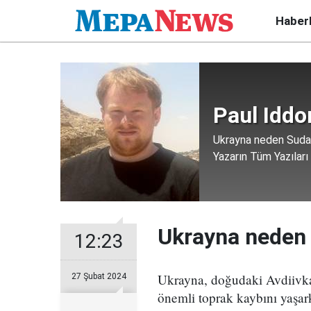
Haber
Paul Iddo
Ukrayna neden Sudan
Yazarın Tüm Yazıları
Ukrayna neden 
12:23
Ukrayna, doğudaki Avdiivka
27 Şubat 2024
önemli toprak kaybını yaşar