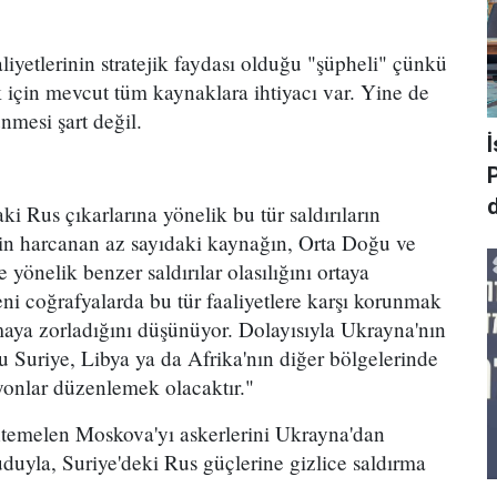
iyetlerinin stratejik faydası olduğu "şüpheli" çünkü
 için mevcut tüm kaynaklara ihtiyacı var. Yine de
nmesi şart değil.
P
d
 Rus çıkarlarına yönelik bu tür saldırıların
için harcanan az sayıdaki kaynağın, Orta Doğu ve
e yönelik benzer saldırılar olasılığını ortaya
ni coğrafyalarda bu tür faaliyetlere karşı korunmak
maya zorladığını düşünüyor. Dolayısıyla Ukrayna'nın
cu Suriye, Libya ya da Afrika'nın diğer bölgelerinde
yonlar düzenlemek olacaktır."
emelen Moskova'yı askerlerini Ukrayna'dan
uyla, Suriye'deki Rus güçlerine gizlice saldırma