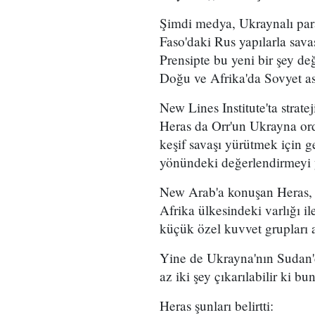
Şimdi medya, Ukraynalı paral
Faso'daki Rus yapılarla savaş
Prensipte bu yeni bir şey de
Doğu ve Afrika'da Sovyet ask
New Lines Institute'ta strat
Heras da Orr'un Ukrayna ord
keşif savaşı yürütmek için 
yönündeki değerlendirmeyi 
New Arab'a konuşan Heras, 
Afrika ülkesindeki varlığı i
küçük özel kuvvet grupları a
Yine de Ukrayna'nın Sudan'd
az iki şey çıkarılabilir ki bu
Heras şunları belirtti: