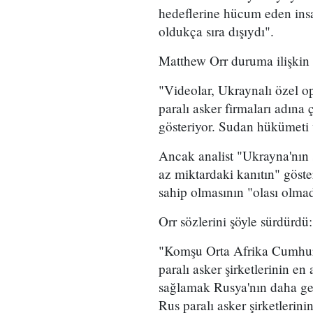
hedeflerine hücum eden insa
oldukça sıra dışıydı".
Matthew Orr duruma ilişkin ş
"Videolar, Ukraynalı özel o
paralı asker firmaları adına 
gösteriyor. Sudan hükümeti 
Ancak analist "Ukrayna'nın sa
az miktardaki kanıtın" göste
sahip olmasının "olası olmad
Orr sözlerini şöyle sürdürdü:
"Komşu Orta Afrika Cumhuri
paralı asker şirketlerinin en
sağlamak Rusya'nın daha gen
Rus paralı asker şirketlerinin