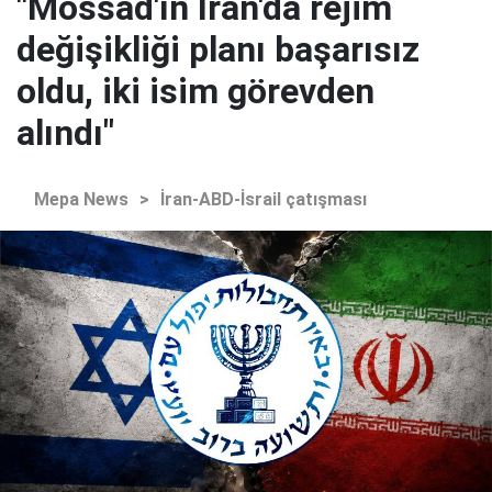
"Mossad'ın İran'da rejim
değişikliği planı başarısız
oldu, iki isim görevden
alındı"
Mepa News
>
İran-ABD-İsrail çatışması