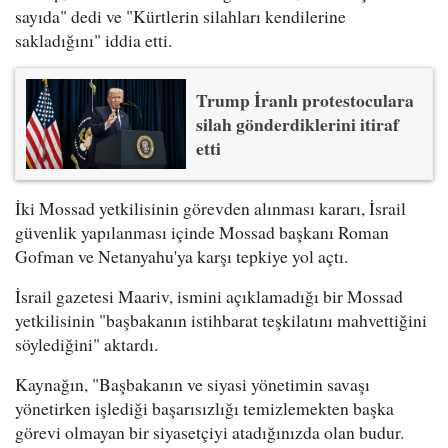
sayıda" dedi ve "Kürtlerin silahları kendilerine
sakladığını" iddia etti.
Trump İranlı protestoculara
silah gönderdiklerini itiraf
etti
İki Mossad yetkilisinin görevden alınması kararı, İsrail
güvenlik yapılanması içinde Mossad başkanı Roman
Gofman ve Netanyahu'ya karşı tepkiye yol açtı.
İsrail gazetesi Maariv, ismini açıklamadığı bir Mossad
yetkilisinin "başbakanın istihbarat teşkilatını mahvettiğini
söylediğini" aktardı.
Kaynağın, "Başbakanın ve siyasi yönetimin savaşı
yönetirken işlediği başarısızlığı temizlemekten başka
görevi olmayan bir siyasetçiyi atadığınızda olan budur.