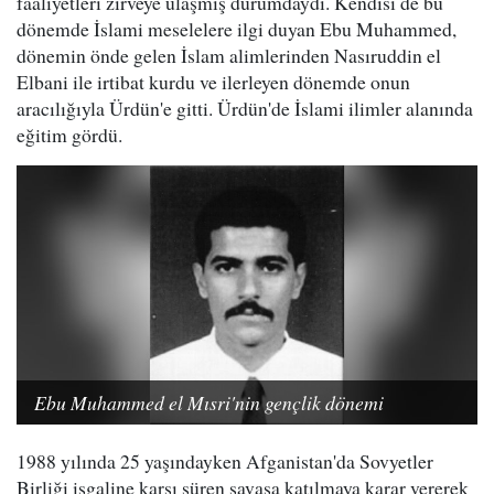
faaliyetleri zirveye ulaşmış durumdaydı. Kendisi de bu
dönemde İslami meselelere ilgi duyan Ebu Muhammed,
dönemin önde gelen İslam alimlerinden Nasıruddin el
Elbani ile irtibat kurdu ve ilerleyen dönemde onun
aracılığıyla Ürdün'e gitti. Ürdün'de İslami ilimler alanında
eğitim gördü.
Ebu Muhammed el Mısri'nin gençlik dönemi
1988 yılında 25 yaşındayken Afganistan'da Sovyetler
Birliği işgaline karşı süren savaşa katılmaya karar vererek