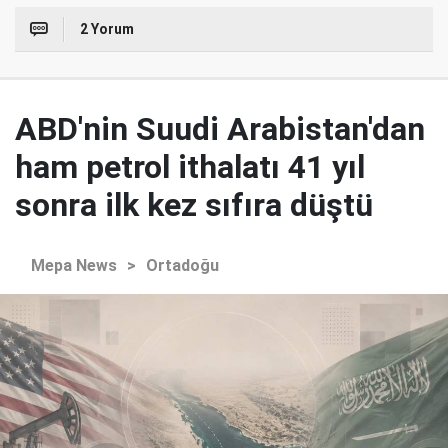
2 Yorum
ABD'nin Suudi Arabistan'dan
ham petrol ithalatı 41 yıl
sonra ilk kez sıfıra düştü
Mepa News
>
Ortadoğu