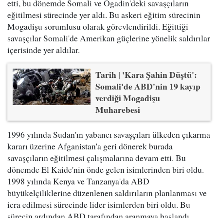
etti, bu dönemde Somali ve Ogadin'deki savaşçıların
eğitilmesi sürecinde yer aldı. Bu askeri eğitim sürecinin
Mogadişu sorumlusu olarak görevlendirildi. Eğittiği
savaşçılar Somali'de Amerikan güçlerine yönelik saldırılar
içerisinde yer aldılar.
Tarih | 'Kara Şahin Düştü':
Somali'de ABD'nin 19 kayıp
verdiği Mogadişu
Muharebesi
1996 yılında Sudan'ın yabancı savaşçıları ülkeden çıkarma
kararı üzerine Afganistan'a geri dönerek burada
savaşçıların eğitilmesi çalışmalarına devam etti. Bu
dönemde El Kaide'nin önde gelen isimlerinden biri oldu.
1998 yılında Kenya ve Tanzanya'da ABD
büyükelçiliklerine düzenlenen saldırıların planlanması ve
icra edilmesi sürecinde lider isimlerden biri oldu. Bu
sürecin ardından ABD tarafından aranmaya başlandı.