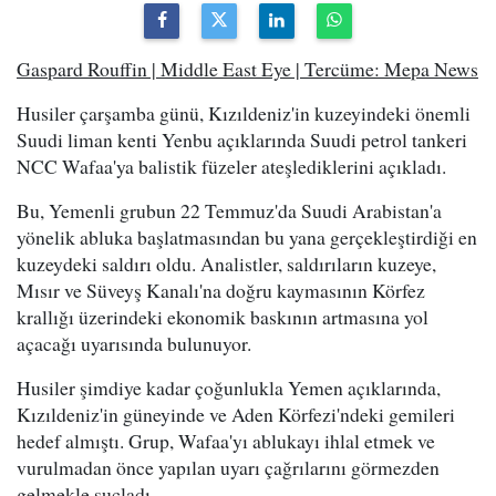
Gaspard Rouffin | Middle East Eye | Tercüme: Mepa News
Husiler çarşamba günü, Kızıldeniz'in kuzeyindeki önemli
Suudi liman kenti Yenbu açıklarında Suudi petrol tankeri
NCC Wafaa'ya balistik füzeler ateşlediklerini açıkladı.
Bu, Yemenli grubun 22 Temmuz'da Suudi Arabistan'a
yönelik abluka başlatmasından bu yana gerçekleştirdiği en
kuzeydeki saldırı oldu. Analistler, saldırıların kuzeye,
Mısır ve Süveyş Kanalı'na doğru kaymasının Körfez
krallığı üzerindeki ekonomik baskının artmasına yol
açacağı uyarısında bulunuyor.
Husiler şimdiye kadar çoğunlukla Yemen açıklarında,
Kızıldeniz'in güneyinde ve Aden Körfezi'ndeki gemileri
hedef almıştı. Grup, Wafaa'yı ablukayı ihlal etmek ve
vurulmadan önce yapılan uyarı çağrılarını görmezden
gelmekle suçladı.