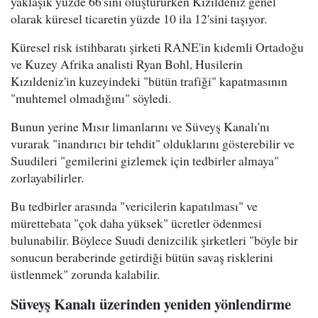
yaklaşık yüzde 66'sını oluştururken Kızıldeniz genel
olarak küresel ticaretin yüzde 10 ila 12'sini taşıyor.
Küresel risk istihbaratı şirketi RANE'in kıdemli Ortadoğu
ve Kuzey Afrika analisti Ryan Bohl, Husilerin
Kızıldeniz'in kuzeyindeki "bütün trafiği" kapatmasının
"muhtemel olmadığını" söyledi.
Bunun yerine Mısır limanlarını ve Süveyş Kanalı'nı
vurarak "inandırıcı bir tehdit" olduklarını gösterebilir ve
Suudileri "gemilerini gizlemek için tedbirler almaya"
zorlayabilirler.
Bu tedbirler arasında "vericilerin kapatılması" ve
mürettebata "çok daha yüksek" ücretler ödenmesi
bulunabilir. Böylece Suudi denizcilik şirketleri "böyle bir
sonucun beraberinde getirdiği bütün savaş risklerini
üstlenmek" zorunda kalabilir.
Süveyş Kanalı üzerinden yeniden yönlendirme