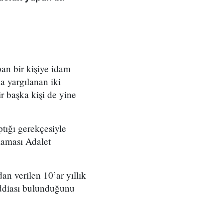
an bir kişiye idam
la yargılanan iki
ir başka kişi de yine
tığı gerekçesiyle
klaması Adalet
n verilen 10’ar yıllık
iddiası bulunduğunu