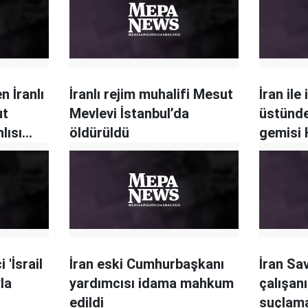
n İranlı
İranlı rejim muhalifi Mesut
İran ile 
ut
Mevlevi İstanbul’da
üstünd
lısı
öldürüldü
gemisi
Boğazı'
 'İsrail
İran eski Cumhurbaşkanı
İran Sa
la
yardımcısı idama mahkum
çalışanı
edildi
suçlama