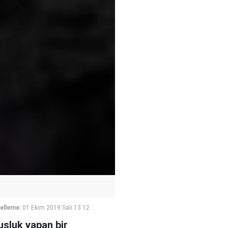
elleme:
01 Ekim 2019 Salı 13:12
usluk yapan bir