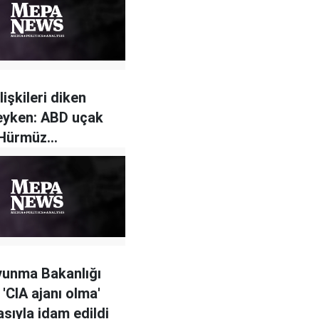
ilişkileri diken
eyken: ABD uçak
 Hürmüz
ndan geçti
vunma Bakanlığı
 'CIA ajanı olma'
sıyla idam edildi