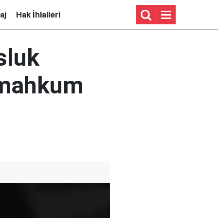
aj
Hak İhlalleri
sluk
a mahkum