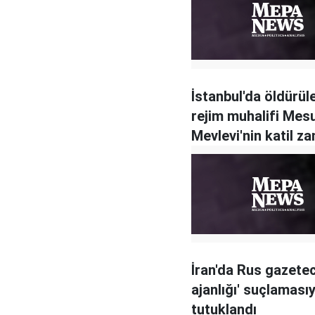
İstanbul'da öldürüle
rejim muhalifi Mes
Mevlevi'nin katil zan
yakalandı
İran'da Rus gazeteci
ajanlığı' suçlamasıy
tutuklandı