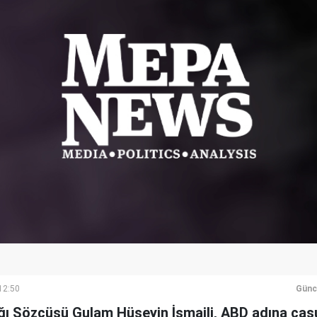
12:50
Günc
ığı Sözcüsü Gulam Hüseyin İsmaili, ABD adına cas