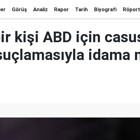
ler
Görüş
Analiz
Rapor
Tarih
Biyografi
Röport
bir kişi ABD için casu
 suçlamasıyla idam