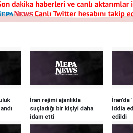
uluk
İran rejimi ajanlıkla
İran'da '
landı
suçladığı bir kişiyi daha
iddia ed
idam etti
edildi