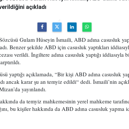
erildiğini açıkladı
 Sözcüsü Gulam Hüseyin İsmaili, ABD adına casusluk yap
ladı. Benzer şekilde ABD için casusluk yaptıkları iddiasıy
cezası verildi. İngiltere adına casusluk yaptığı iddiasıyla b
rptırıldı.
üsü yaptığı açıklamada, “Bir kişi ABD adına casusluk yap
ldı ancak karar şu an temyiz edildi“ dedi. İsmaili’nin açı
 Mizan’da yayınlandı.
i hakkında da temyiz mahkemesinin yerel mahkeme tarafında
ığını, bu kişiler hakkında da ABD adına casusluk yapma 