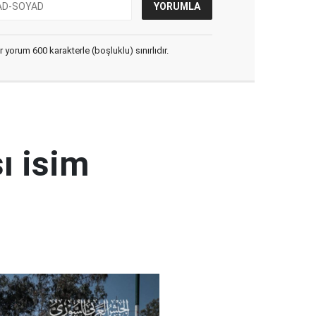
yorum 600 karakterle (boşluklu) sınırlıdır.
ı isim