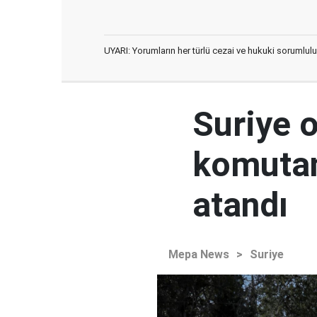
UYARI: Yorumların her türlü cezai ve hukuki sorumlulu
Suriye 
komutan
atandı
Mepa News
>
Suriye