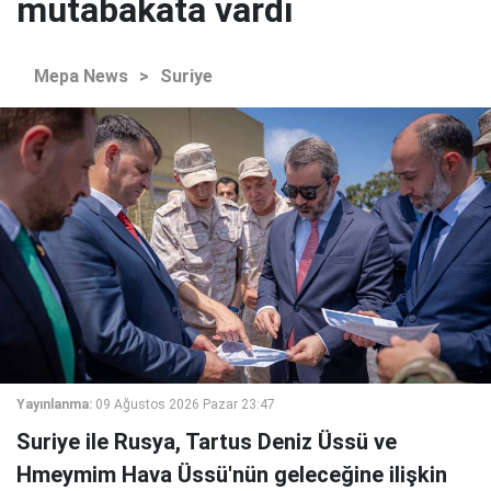
mutabakata vardı
Mepa News
>
Suriye
Yayınlanma:
09 Ağustos 2026 Pazar 23:47
Suriye ile Rusya, Tartus Deniz Üssü ve
Hmeymim Hava Üssü'nün geleceğine ilişkin