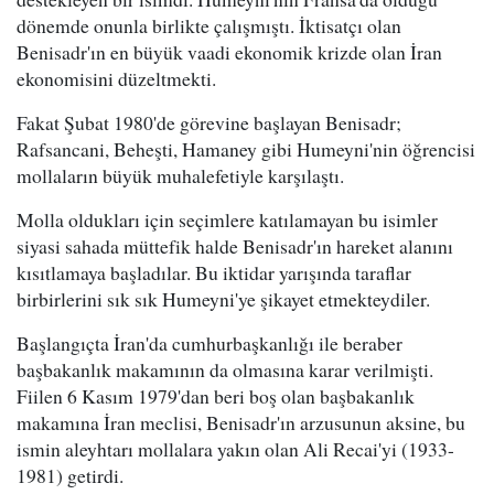
dönemde onunla birlikte çalışmıştı. İktisatçı olan
Benisadr'ın en büyük vaadi ekonomik krizde olan İran
ekonomisini düzeltmekti.
Fakat Şubat 1980'de görevine başlayan Benisadr;
Rafsancani, Beheşti, Hamaney gibi Humeyni'nin öğrencisi
mollaların büyük muhalefetiyle karşılaştı.
Molla oldukları için seçimlere katılamayan bu isimler
siyasi sahada müttefik halde Benisadr'ın hareket alanını
kısıtlamaya başladılar. Bu iktidar yarışında taraflar
birbirlerini sık sık Humeyni'ye şikayet etmekteydiler.
Başlangıçta İran'da cumhurbaşkanlığı ile beraber
başbakanlık makamının da olmasına karar verilmişti.
Fiilen 6 Kasım 1979'dan beri boş olan başbakanlık
makamına İran meclisi, Benisadr'ın arzusunun aksine, bu
ismin aleyhtarı mollalara yakın olan Ali Recai'yi (1933-
1981) getirdi.