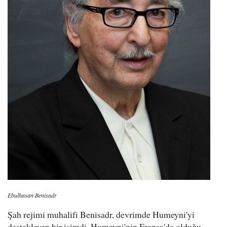
Ebulhasan Benisadr
Şah rejimi muhalifi Benisadr, devrimde Humeyni'yi
destekleyen bir isimdi. Humeyni'nin Fransa'da olduğu