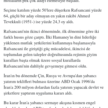
mollaların pek çok adayı elemesiyle başladı.
Seçime katılım yüzde 50'lere düşerken Rafsancani yüzde
64, güçlü bir aday olmayan en yakın rakibi Ahmed
Tevekkuli (1951-) ise yüzde 24,3 oy aldı.
Rafsancani'nin ikinci döneminde, ilk dönemine göre iki
farklı husus göze çarptı. İlki Hamaney'in dini liderliğe
yüklenen mutlak yetkilerini kullanmaya başlamasıyla
Rafsancani ile giriştiği güç mücadelesi, ikincisi de
toplumdan gelen talepler doğrultusunda rejimin giyim
kuralları başta olmak üzere sosyal kurallarda
Rafsancani'nin dahliyle gevşemeye gitmesi oldu.
İran'ın bu dönemde Çin, Rusya ve Avrupa'dan yabancı
yatırım teklifleri bulması üzerine ABD Ocak 1996'da
İran'a 200 milyon dolardan fazla yatırım yapacak devlet ve
şirketlere yaptırım uygulama kararı aldı.
Bu karar İran'a yabancı sermaye akışına kısmen engel