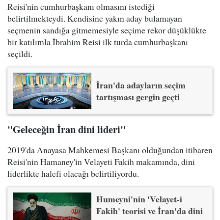
Reisi'nin cumhurbaşkanı olmasını istediği
belirtilmekteydi. Kendisine yakın aday bulamayan
seçmenin sandığa gitmemesiyle seçime rekor düşüklükte
bir katılımla İbrahim Reisi ilk turda cumhurbaşkanı
seçildi.
İran'da adayların seçim
tartışması gergin geçti
"Geleceğin İran dini lideri"
2019'da Anayasa Mahkemesi Başkanı olduğundan itibaren
Reisi'nin Hamaney'in Velayeti Fakih makamında, dini
liderlikte halefi olacağı belirtiliyordu.
Humeyni'nin 'Velayet-i
Fakih' teorisi ve İran'da dini