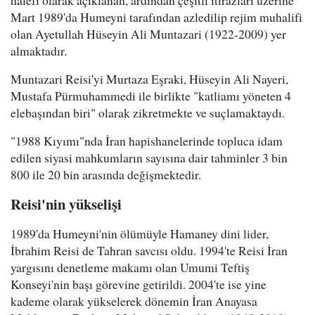
halefi olarak açıklanan, ardından çeşitli itirazları üzerine
Mart 1989'da Humeyni tarafından azledilip rejim muhalifi
olan Ayetullah Hüseyin Ali Muntazari (1922-2009) yer
almaktadır.
Muntazari Reisi'yi Murtaza Eşraki, Hüseyin Ali Nayeri,
Mustafa Pürmuhammedi ile birlikte "katliamı yöneten 4
elebaşından biri" olarak zikretmekte ve suçlamaktaydı.
"1988 Kıyımı"nda İran hapishanelerinde topluca idam
edilen siyasi mahkumların sayısına dair tahminler 3 bin
800 ile 20 bin arasında değişmektedir.
Reisi'nin yükselişi
1989'da Humeyni'nin ölümüyle Hamaney dini lider,
İbrahim Reisi de Tahran savcısı oldu. 1994'te Reisi İran
yargısını denetleme makamı olan Umumi Teftiş
Konseyi'nin başı görevine getirildi. 2004'te ise yine
kademe olarak yükselerek dönemin İran Anayasa