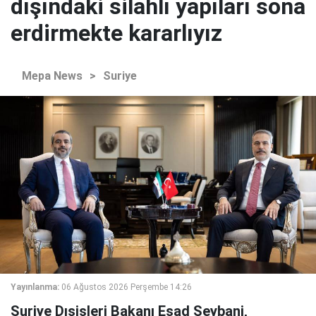
dışındaki silahlı yapıları sona
erdirmekte kararlıyız
Mepa News
>
Suriye
Yayınlanma:
06 Ağustos 2026 Perşembe 14:26
Suriye Dışişleri Bakanı Esad Şeybani,