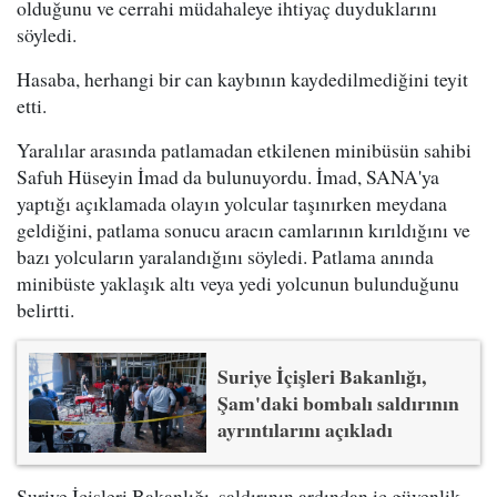
olduğunu ve cerrahi müdahaleye ihtiyaç duyduklarını
söyledi.
Hasaba, herhangi bir can kaybının kaydedilmediğini teyit
etti.
Yaralılar arasında patlamadan etkilenen minibüsün sahibi
Safuh Hüseyin İmad da bulunuyordu. İmad, SANA'ya
yaptığı açıklamada olayın yolcular taşınırken meydana
geldiğini, patlama sonucu aracın camlarının kırıldığını ve
bazı yolcuların yaralandığını söyledi. Patlama anında
minibüste yaklaşık altı veya yedi yolcunun bulunduğunu
belirtti.
Suriye İçişleri Bakanlığı,
Şam'daki bombalı saldırının
ayrıntılarını açıkladı
Suriye İçişleri Bakanlığı, saldırının ardından iç güvenlik