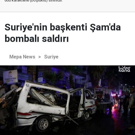
600 karakterle (boşluklu) sınırlıdır.
Suriye'nin başkenti Şam'da
bombalı saldırı
Mepa News
>
Suriye