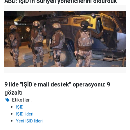
ABD: IŞİD'in Suriyeli yöneticilerini öldürdük
9 ilde "IŞİD'e mali destek" operasyonu: 9
gözaltı
Etiketler :
IŞİD
IŞİD lideri
Yeni IŞİD lideri