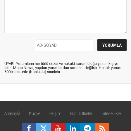
UYARI: Yorumların her türlü cezai ve hukuki sorumluluğu yazan kişiye
aittir. Mepa News, yapılan yorumlardan sorumlu değildir. Her bir yorum
600 karakterle (boşluklu) sınırlıdır.
Anasayfa
Künye
İletişim
Gizlilik İlkeleri
Sitene Ekle