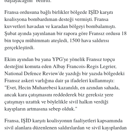
başlayacağını" belirtti.
Fransa ordusuna bağlı birlikler bölgede IŞİD karşıtı
koalisyona bombardıman desteği vermişti. Fransa
kuvvetleri havadan ve karadan bölgeyi bombalamıştı.
Şubat ayında yayınlanan bir rapora göre Fransız ordusu 18
bin topçu mühimmatı ateşledi, 1500 hava saldırısı
gerçekleştirdi.
Ekim ayından bu yana YPG'ye yönelik Fransız topçu
desteğini komuta eden Albay Francois-Regis Legrier,
National Defence Review'de yazdığı bir yazıda bölgedeki
Fransız askeri varlığına dair şu ifadeleri kullanmıştı:
"Evet, Hecin Muharebesi kazanıldı, en azından sahada,
ancak kara çatışmasını reddederek biz gereksiz yere
çatışmayı uzattık ve böylelikle sivil halkın verdiği
kayıpların artmasına sebep olduk."
Fransa, IŞİD karşıtı koalisyonun faaliyetleri kapsamında
sivil alanlara düzenlenen saldırılardan ve sivil kayıplardan