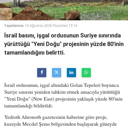
Yayınlanma:
10 Ağustos 2026 Pazartesi 15:16
İsrail basını, işgal ordusunun Suriye sınırında
yürüttüğü "Yeni Doğu" projesinin yüzde 80'inin
tamamlandığını belirtti.
İsrail ordusunun, işgal altındaki Golan Tepeleri boyunca
Suriye sınırını yeniden tahkim etmek amacıyla yürüttüğü
"Yeni Doğu" (New East) projesinin yaklaşık yüzde 80'inin
tamamlandığı bildirildi.
Yedioth Ahronoth gazetesinin haberine göre proje,
kuzeyde Mecdel Şems bölgesinden başlayarak güneyde