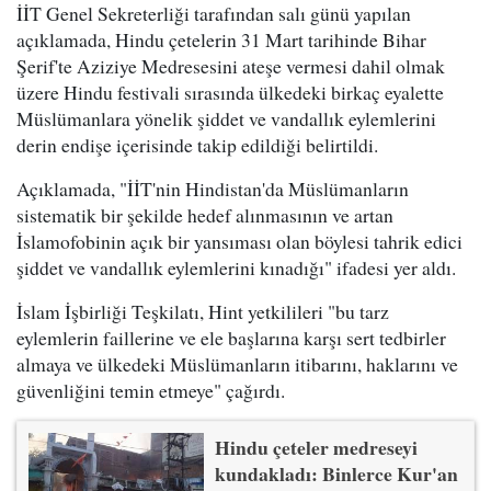
İİT Genel Sekreterliği tarafından salı günü yapılan
açıklamada, Hindu çetelerin 31 Mart tarihinde Bihar
Şerif'te Aziziye Medresesini ateşe vermesi dahil olmak
üzere Hindu festivali sırasında ülkedeki birkaç eyalette
Müslümanlara yönelik şiddet ve vandallık eylemlerini
derin endişe içerisinde takip edildiği belirtildi.
Açıklamada, "İİT'nin Hindistan'da Müslümanların
sistematik bir şekilde hedef alınmasının ve artan
İslamofobinin açık bir yansıması olan böylesi tahrik edici
şiddet ve vandallık eylemlerini kınadığı" ifadesi yer aldı.
İslam İşbirliği Teşkilatı, Hint yetkilileri "bu tarz
eylemlerin faillerine ve ele başlarına karşı sert tedbirler
almaya ve ülkedeki Müslümanların itibarını, haklarını ve
güvenliğini temin etmeye" çağırdı.
Hindu çeteler medreseyi
kundakladı: Binlerce Kur'an