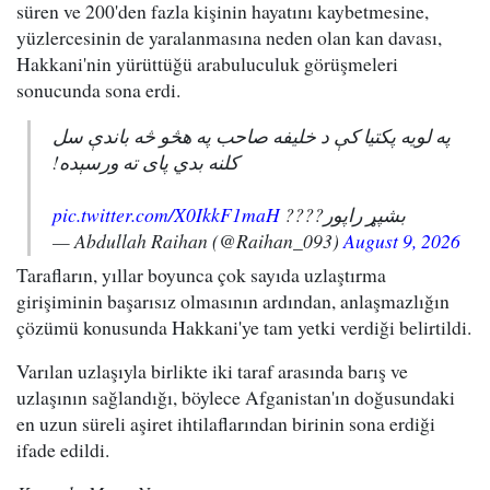
süren ve 200'den fazla kişinin hayatını kaybetmesine,
yüzlercesinin de yaralanmasına neden olan kan davası,
Hakkani'nin yürüttüğü arabuluculuk görüşmeleri
sonucunda sona erdi.
په لویه پکتیا کې د خلیفه صاحب په هڅو څه باندې سل
کلنه بدي پای ته ورسېده!
pic.twitter.com/X0IkkF1maH
بشپړ راپور????
— Abdullah Raihan (@Raihan_093)
August 9, 2026
Tarafların, yıllar boyunca çok sayıda uzlaştırma
girişiminin başarısız olmasının ardından, anlaşmazlığın
çözümü konusunda Hakkani'ye tam yetki verdiği belirtildi.
Varılan uzlaşıyla birlikte iki taraf arasında barış ve
uzlaşının sağlandığı, böylece Afganistan'ın doğusundaki
en uzun süreli aşiret ihtilaflarından birinin sona erdiği
ifade edildi.