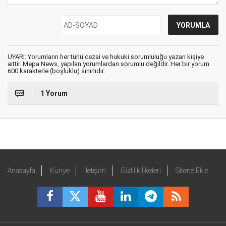
UYARI: Yorumların her türlü cezai ve hukuki sorumluluğu yazan kişiye
aittir. Mepa News, yapılan yorumlardan sorumlu değildir. Her bir yorum
600 karakterle (boşluklu) sınırlıdır.
1 Yorum
Anasayfa
Künye
İletişim
Gizlilik İlkeleri
Sitene Ekle