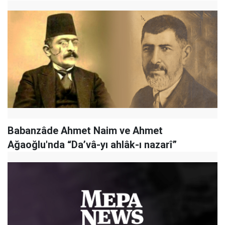
Babanzâde Ahmet Naim ve Ahmet
Ağaoğlu'nda “Da’vâ-yı ahlâk-ı nazarî”