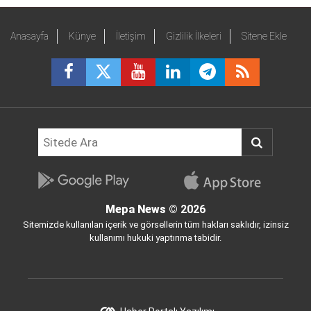
Anasayfa
Künye
İletişim
Gizlilik İlkeleri
Sitene Ekle
Mepa News
© 2026
Sitemizde kullanılan içerik ve görsellerin tüm hakları saklıdır, izinsiz
kullanımı hukuki yaptırıma tabidir.