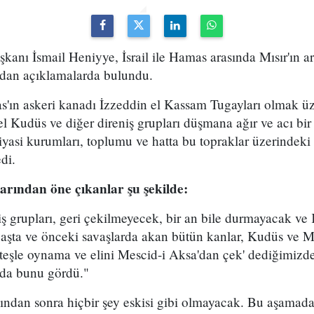
kanı İsmail Heniyye, İsrail ile Hamas arasında Mısır'ın 
ından açıklamalarda bulundu.
'ın askeri kanadı İzzeddin el Kassam Tugayları olmak üz
el Kudüs ve diğer direniş grupları düşmana ağır ve acı b
 siyasi kurumları, toplumu ve hatta bu topraklar üzerindek
di.
arından öne çıkanlar şu şekilde:
eniş grupları, geri çekilmeyecek, bir an bile durmayacak v
şta ve önceki savaşlarda akan bütün kanlar, Kudüs ve M
teşle oynama ve elini Mescid-i Aksa'dan çek' dediğimizd
 da bunu gördü."
ından sonra hiçbir şey eskisi gibi olmayacak. Bu aşamada