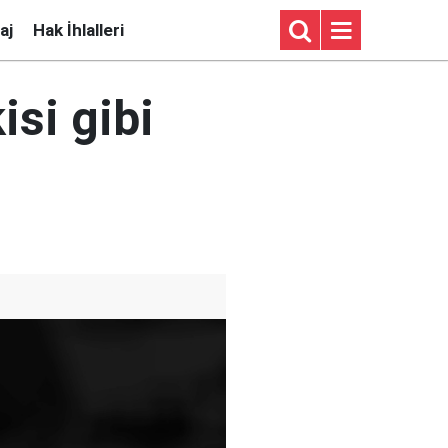
aj
Hak İhlalleri
isi gibi