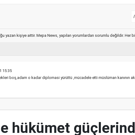
ğu yazan kişiye aittir. Mepa News, yapılan yorumlardan sorumlu değildir. Her bir 
1 15:35
ekleri boş,adam o kadar diplomasi yürüttü ,mücadele etti müslüman kanının a
e hükümet güçlerin