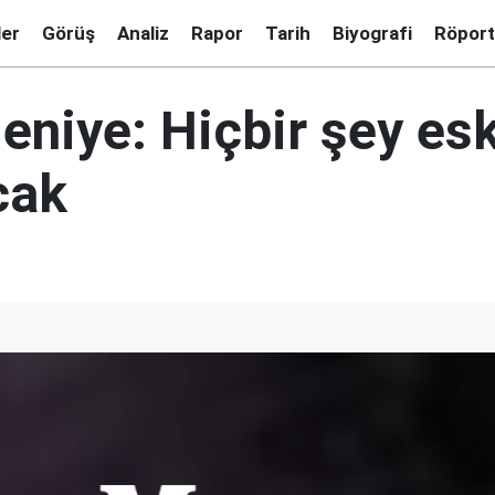
ler
Görüş
Analiz
Rapor
Tarih
Biyografi
Röport
eniye: Hiçbir şey esk
cak