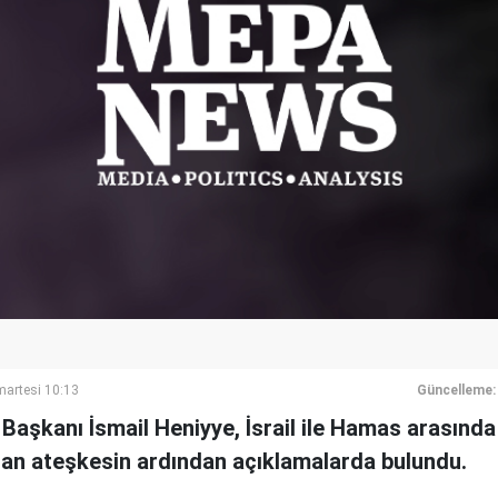
artesi 10:13
Güncelleme:
aşkanı İsmail Heniyye, İsrail ile Hamas arasında 
lan ateşkesin ardından açıklamalarda bulundu.