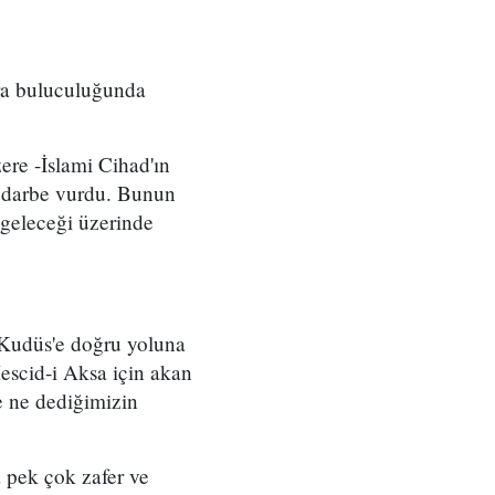
ara buluculuğunda
ere -İslami Cihad'ın
ir darbe vurdu. Bunun
i geleceği üzerinde
e Kudüs'e doğru yoluna
escid-i Aksa için akan
e ne dediğimizin
 pek çok zafer ve