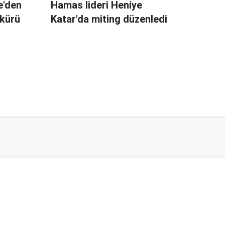
e'den
Hamas lideri Heniye
kkürü
Katar'da miting düzenledi