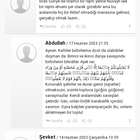
İsrail Suriye'de İslamcı bir rejim yerine Nusayri laik
bir rejimi ehveni şer olarak görebilir ama bu
aralarında hiç bir ihtilaf olmadığı manasına gelmez,
gerçekçi olmak lazım...
Yanıtla
(0)
(0)
Abdullah
/ 17 Haziran 2023 21:35
Aynen. Kafirler birbirlerine dost da olabilirler
düşman da. Birinci ve ikinci dünya savaşında
birbirlerini bitirdiler. Ayet var.
لَا يُقَاتِلُونَكُمْ جَم۪يعًا اِلَّا ف۪ي قُرًى مُحَصَّنَةٍ اَوْ مِنْ وَرَٓاءِ
جُدُرٍۜ بَأْسُهُمْ بَيْنَهُمْ شَد۪يدٌۜ تَحْسَبُهُمْ جَم۪يعًا
وَقُلُوبُهُمْ شَتّٰىۜ ذٰلِكَ بِاَنَّهُمْ قَوْمٌ لَا يَعْقِلُونَۚ
Korunaklı şehirler ve duvar gerisi (siperler)
olmaksızın, sizinle topluca (göğüs göğüse)
savaşmazlar. Kendi aralarındaki savaşları
çetindir. Sen, onları bir(lik beraberlik içinde)
sanırsın. Oysa kalpleri paramparçadır. Bu, onların
akletmeyen bir toplul
Yanıtla
(0)
(0)
Şevket
/ 14 Haziran 2023 Çarşamba 13:39