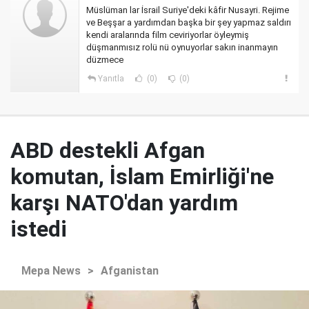
Müslüman lar İsrail Suriye'deki kâfir Nusayri. Rejime
ve Beşşar a yardımdan başka bir şey yapmaz saldırı
kendi aralarında film ceviriyorlar öyleymiş
düşmanmısız rolü nü oynuyorlar sakın inanmayın
düzmece
Yanıtla
(0)
(0)
ABD destekli Afgan
komutan, İslam Emirliği'ne
karşı NATO'dan yardım
istedi
Mepa News
>
Afganistan