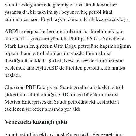
Suudi sevkiyatlarında geçmişte kısa süreli kesintiler
yaşansa da, bir takvim ayı boyunca hiç petrol ithal
edilmemesi son 40 yılı aşkın dönemde ilk kez gerçekleşti.
ABD'li enerji şirketleri üretimlerini sürdürebilmek için
alternatif kaynaklara yöneldi. Phillips 66 Üst Yöneticisi
Mark Lashier, şirketin Orta Doğu petrolüne bağımlılığının
toplam ham petrol alımlarının yüzde 1'inin altına
düştüğünü açıkladı. Şirket, New Jersey'deki rafinerisini
beslemek amacıyla ABD'de üretilen petrolü kullanmaya
başladı.
Chevron, PBF Energy ve Suudi Arabistan devlet petrol
şirketinin sahibi olduğu ABD'nin en büyük rafinerisi
Motiva Enterprises da Suudi petrolündeki kesintiden
etkilenen şirketler arasında yer aldı.
Venezuela kazançlı çıktı
Suudi petrolündeki arz boşluğu en fazla Venezuela'nın