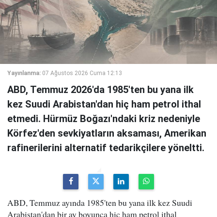
Yayınlanma:
07 Ağustos 2026 Cuma 12:13
ABD, Temmuz 2026'da 1985'ten bu yana ilk
kez Suudi Arabistan'dan hiç ham petrol ithal
etmedi. Hürmüz Boğazı'ndaki kriz nedeniyle
Körfez'den sevkiyatların aksaması, Amerikan
rafinerilerini alternatif tedarikçilere yöneltti.
ABD, Temmuz ayında 1985'ten bu yana ilk kez Suudi
Arabistan'dan bir ay boyunca hiç ham petrol ithal