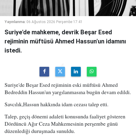
Yayınlanma:
06 Ağustos 2026 Perşembe 17:41
Suriye'de mahkeme, devrik Beşar Esed
rejiminin müftüsü Ahmed Hassun'un idamını
istedi.
Suriye'de Beşar Esed rejiminin eski müftüsü Ahmed
Bedreddin Hassun'un yargılanmasına bugün devam edildi.
Savcılık,Hassun hakkında idam cezası talep etti.
Talep, geçiş dönemi adaleti konusunda faaliyet gösteren
Dördüncü Ağır Ceza Mahkemesinin perşembe günü
düzenlediği duruşmada sunuldu.