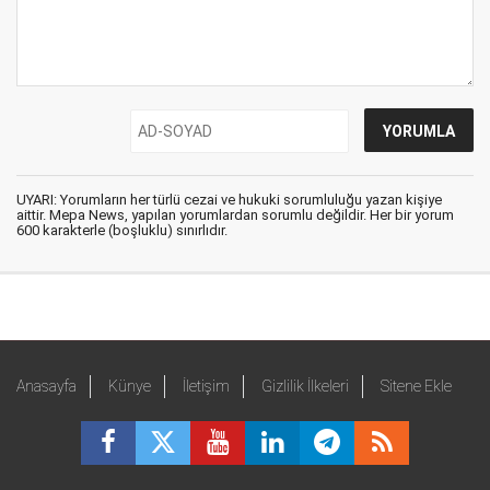
UYARI: Yorumların her türlü cezai ve hukuki sorumluluğu yazan kişiye
aittir. Mepa News, yapılan yorumlardan sorumlu değildir. Her bir yorum
600 karakterle (boşluklu) sınırlıdır.
Anasayfa
Künye
İletişim
Gizlilik İlkeleri
Sitene Ekle