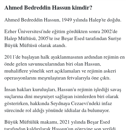
Ahmed Bedreddin Hassun kimdir?
Ahmed Bedreddin Hassun, 1949 yılında Halep'te doğdu.
Ezher Üniversitesi'nde eğitim gördükten sonra 2002'de
Halep Müftüsü, 2005'te ise Beşar Esed tarafından Suriye
Büyük Müftüsü olarak atandı.
2011'de başlayan halk ayaklanmasının ardından rejimin en
önde gelen savunucularından biri olan Hassun,
muhaliflere yönelik sert açıklamaları ve rejimin askeri
operasyonlarını meşrulaştıran fetvalarıyla öne çıktı.
İnsan hakları kuruluşları, Hassun'u rejimin işlediği savaş
suçlarına dini meşruiyet sağlayan isimlerden biri olarak
gösterirken, hakkında Seydnaya Cezaevi'ndeki infaz
sürecinde rol aldığı yönünde iddialar da bulunuyor.
Büyük Müftülük makamı, 2021 yılında Beşar Esed
tarafından kaldırılarak Hassun'un görevine son verildi.