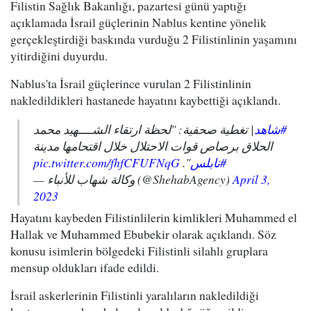
Filistin Sağlık Bakanlığı, pazartesi günü yaptığı
açıklamada İsrail güçlerinin Nablus kentine yönelik
gerçekleştirdiği baskında vurduğu 2 Filistinlinin yaşamını
yitirdiğini duyurdu.
Nablus'ta İsrail güçlerince vurulan 2 Filistinlinin
nakledildikleri hastanede hayatını kaybettiği açıklandı.
#شاهد
| تغطية صحفية: "لحظة ارتقاء الشــــهيد محمد
الحلاق برصاص قوات الاحتلال خلال اقتحامها مدينة
pic.twitter.com/fhfCFUFNqG
".
#نابلس
— وكالة شهاب للأنباء (@ShehabAgency)
April 3,
2023
Hayatını kaybeden Filistinlilerin kimlikleri Muhammed el
Hallak ve Muhammed Ebubekir olarak açıklandı. Söz
konusu isimlerin bölgedeki Filistinli silahlı gruplara
mensup oldukları ifade edildi.
İsrail askerlerinin Filistinli yaralıların nakledildiği