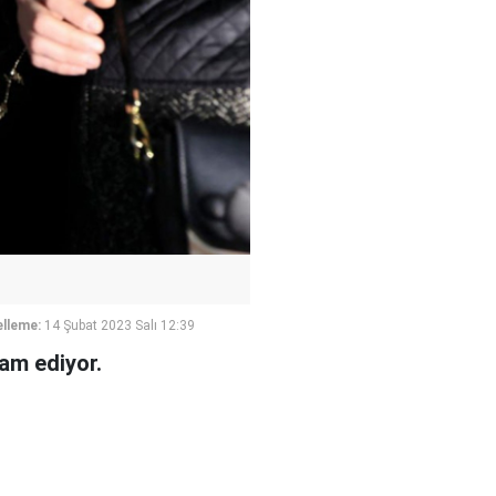
lleme:
14 Şubat 2023 Salı 12:39
vam ediyor.