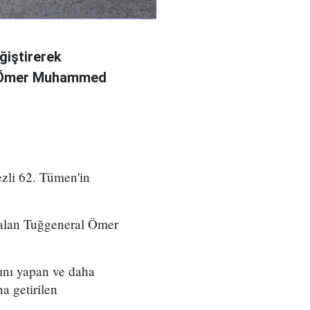
ğiştirerek
l Ömer Muhammed
zli 62. Tümen'in
 alan Tuğgeneral Ömer
ını yapan ve daha
a getirilen