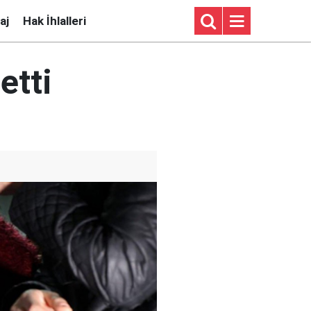
aj
Hak İhlalleri
letti