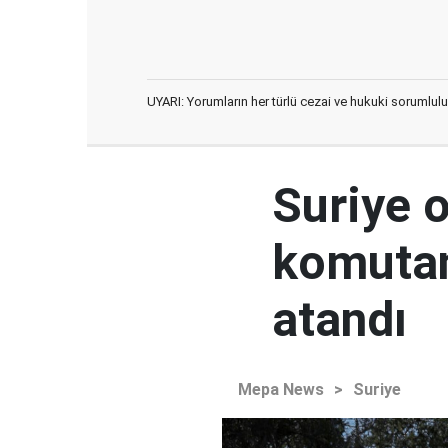
UYARI: Yorumların her türlü cezai ve hukuki sorumlulu
Suriye 
komutan
atandı
Mepa News
>
Suriye