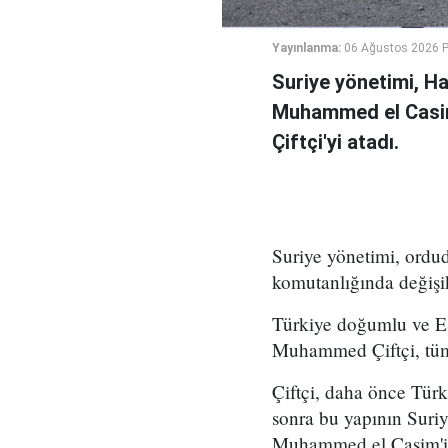
Yayınlanma:
06 Ağustos 2026 
Suriye yönetimi, H
Muhammed el Casi
Çiftçi'yi atadı.
Suriye yönetimi, ord
komutanlığında değişikl
Türkiye doğumlu ve Es
Muhammed Çiftçi, tüm
Çiftçi, daha önce Tür
sonra bu yapının Suri
Muhammed el Casim'in