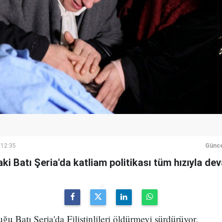
 12:35
Günce
ndaki Batı Şeria'da katliam politikası tüm hızıyla de
ttuğu Batı Şeria'da Filistinlileri öldürmeyi sürdürüyor.