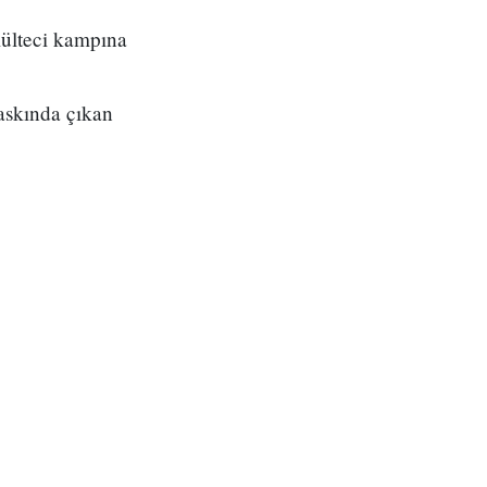
mülteci kampına
askında çıkan