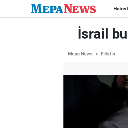
Haber
İsrail bu
Mepa News
>
Filistin