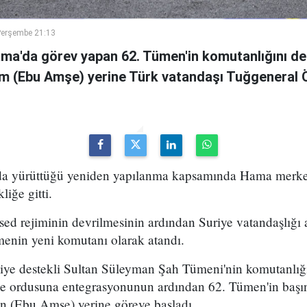
Perşembe 21:13
ama'da görev yapan 62. Tümen'in komutanlığını de
m (Ebu Amşe) yerine Türk vatandaşı Tuğgenera
uda yürüttüğü yeniden yapılanma kapsamında Hama merke
iğe gitti.
ed rejiminin devrilmesinin ardından Suriye vatandaşlığı
enin yeni komutanı olarak atandı.
kiye destekli Sultan Süleyman Şah Tümeni'nin komutanlığ
ye ordusuna entegrasyonunun ardından 62. Tümen'in başın
 (Ebu Amşe) yerine göreve başladı.