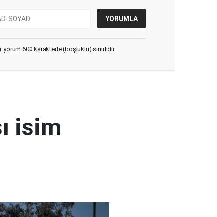
yorum 600 karakterle (boşluklu) sınırlıdır.
ı isim