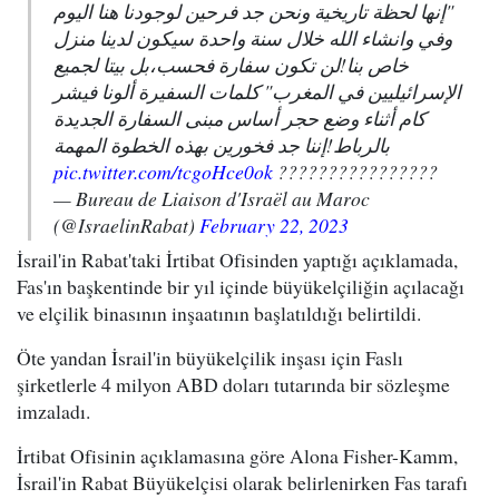
"إنها لحظة تاريخية ونحن جد فرحين لوجودنا هنا اليوم
وفي وانشاء الله خلال سنة واحدة سيكون لدينا منزل
خاص بنا!لن تكون سفارة فحسب،بل بيتا لجميع
الإسرائيليين في المغرب" كلمات السفيرة ألونا فيشر
كام أثناء وضع حجر أساس مبنى السفارة الجديدة
بالرباط!إننا جد فخورين بهذه الخطوة المهمة
pic.twitter.com/tcgoHce0ok
????????????????
— Bureau de Liaison d'Israël au Maroc
(@IsraelinRabat)
February 22, 2023
İsrail'in Rabat'taki İrtibat Ofisinden yaptığı açıklamada,
Fas'ın başkentinde bir yıl içinde büyükelçiliğin açılacağı
ve elçilik binasının inşaatının başlatıldığı belirtildi.
Öte yandan İsrail'in büyükelçilik inşası için Faslı
şirketlerle 4 milyon ABD doları tutarında bir sözleşme
imzaladı.
İrtibat Ofisinin açıklamasına göre Alona Fisher-Kamm,
İsrail'in Rabat Büyükelçisi olarak belirlenirken Fas tarafı