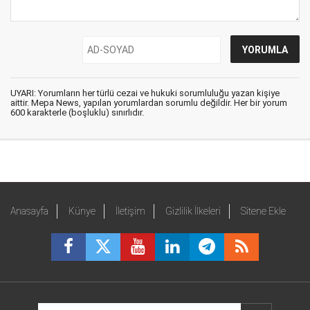
UYARI: Yorumların her türlü cezai ve hukuki sorumluluğu yazan kişiye
aittir. Mepa News, yapılan yorumlardan sorumlu değildir. Her bir yorum
600 karakterle (boşluklu) sınırlıdır.
Anasayfa
Künye
İletişim
Gizlilik İlkeleri
Sitene Ekle