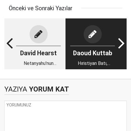
Önceki ve Sonraki Yazılar
David Hearst
Daoud Kuttab
Netanyahu'nun
Hıristiyan Batı,
Hamas'ı çökertmek
Filistinli Hıristiyanların
istediği bu savaş
durumunu neden
İsrail'i çökertebilir
görmezden geliyor?
YAZIYA
YORUM KAT