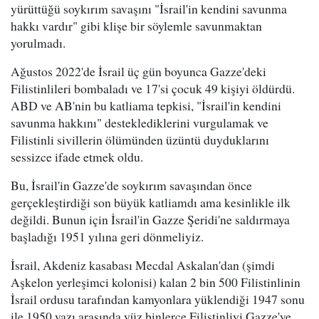
yürüttüğü soykırım savaşını "İsrail'in kendini savunma
hakkı vardır" gibi klişe bir söylemle savunmaktan
yorulmadı.
Ağustos 2022'de İsrail üç gün boyunca Gazze'deki
Filistinlileri bombaladı ve 17'si çocuk 49 kişiyi öldürdü.
ABD ve AB'nin bu katliama tepkisi, "İsrail'in kendini
savunma hakkını" desteklediklerini vurgulamak ve
Filistinli sivillerin ölümünden üzüntü duyduklarını
sessizce ifade etmek oldu.
Bu, İsrail'in Gazze'de soykırım savaşından önce
gerçekleştirdiği son büyük katliamdı ama kesinlikle ilk
değildi. Bunun için İsrail'in Gazze Şeridi'ne saldırmaya
başladığı 1951 yılına geri dönmeliyiz.
İsrail, Akdeniz kasabası Mecdal Askalan'dan (şimdi
Aşkelon yerleşimci kolonisi) kalan 2 bin 500 Filistinlinin
İsrail ordusu tarafından kamyonlara yüklendiği 1947 sonu
ile 1950 yazı arasında yüz binlerce Filistinliyi Gazze'ye