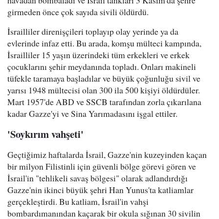
havadan bombaladı ve İsrail tankları 3 Kasım'da şehre
girmeden önce çok sayıda sivili öldürdü.
İsrailliler direnişçileri toplayıp olay yerinde ya da
evlerinde infaz etti. Bu arada, komşu mülteci kampında,
İsrailliler 15 yaşın üzerindeki tüm erkekleri ve erkek
çocuklarını şehir meydanında topladı. Onları makineli
tüfekle taramaya başladılar ve büyük çoğunluğu sivil ve
yarısı 1948 mültecisi olan 300 ila 500 kişiyi öldürdüler.
Mart 1957'de ABD ve SSCB tarafından zorla çıkarılana
kadar Gazze'yi ve Sina Yarımadasını işgal ettiler.
'Soykırım vahşeti'
Geçtiğimiz haftalarda İsrail, Gazze'nin kuzeyinden kaçan
bir milyon Filistinli için güvenli bölge görevi gören ve
İsrail'in "tehlikeli savaş bölgesi" olarak adlandırdığı
Gazze'nin ikinci büyük şehri Han Yunus'ta katliamlar
gerçekleştirdi. Bu katliam, İsrail'in vahşi
bombardımanından kaçarak bir okula sığınan 30 sivilin