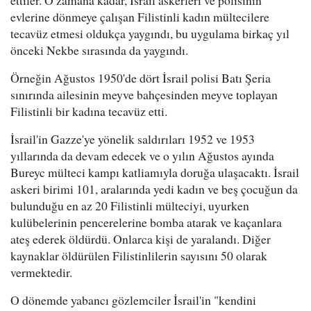
ettiler. O zamana kadar, İsrail askerleri ve polisinin
evlerine dönmeye çalışan Filistinli kadın mültecilere
tecavüz etmesi oldukça yaygındı, bu uygulama birkaç yıl
önceki Nekbe sırasında da yaygındı.
Örneğin Ağustos 1950'de dört İsrail polisi Batı Şeria
sınırında ailesinin meyve bahçesinden meyve toplayan
Filistinli bir kadına tecavüz etti.
İsrail'in Gazze'ye yönelik saldırıları 1952 ve 1953
yıllarında da devam edecek ve o yılın Ağustos ayında
Bureyc mülteci kampı katliamıyla doruğa ulaşacaktı. İsrail
askeri birimi 101, aralarında yedi kadın ve beş çocuğun da
bulunduğu en az 20 Filistinli mülteciyi, uyurken
kulübelerinin pencerelerine bomba atarak ve kaçanlara
ateş ederek öldürdü. Onlarca kişi de yaralandı. Diğer
kaynaklar öldürülen Filistinlilerin sayısını 50 olarak
vermektedir.
O dönemde yabancı gözlemciler İsrail'in "kendini