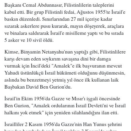
Başkanı Cemal Abdunnasır, Filistinlilerin taleplerini
kabul etti. Bir grup Filistinli fedai, Ağustos 1955'te İsrail'e
baskın düzenledi. Sınırlarından 27 mil içeriye kadar
sızarak askerlere pusu kurarak, mayın döşeyerek, araçlara
ve binalara saldırarak İsrail'e misilleme yaptı ve bu sırada
5 asker ve 10 sivil öldü.
Kimse, Binyamin Netanyahu'nun yaptığı gibi, Filistinlilere
karşı devam eden soykırım savaşına dini bir damga
vurmak için İncil'deki "Amalek"e ilk başvuranın mevcut
Yahudi üstünlükçü İsrail hükümeti olduğunu düşünmesin,
aslında bu benzetmeyi yetmiş yıl önce ilk kullanan laik
Başbakan David Ben Gurion'du.
İsrail'in Ekim 1956'da Gazze ve Mısır'ı işgali öncesinde
Ben Gurion, "Amalek ordularının İsrail Devleti'ni ve İsrail
halkını yok etmek" için yeniden silahlandığını ilan etti.
İsrailliler 2 Kasım 1956'da Gazze'nin Han Yunus şehrini