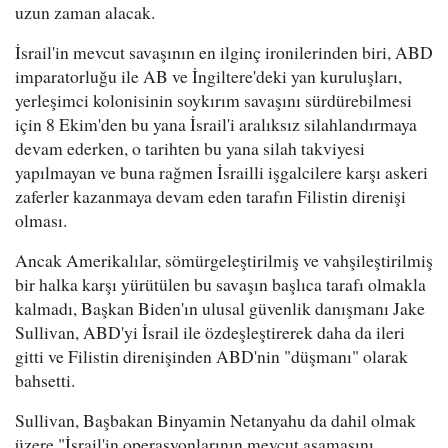
uzun zaman alacak.
İsrail'in mevcut savaşının en ilginç ironilerinden biri, ABD
imparatorluğu ile AB ve İngiltere'deki yan kuruluşları,
yerleşimci kolonisinin soykırım savaşını sürdürebilmesi
için 8 Ekim'den bu yana İsrail'i aralıksız silahlandırmaya
devam ederken, o tarihten bu yana silah takviyesi
yapılmayan ve buna rağmen İsrailli işgalcilere karşı askeri
zaferler kazanmaya devam eden tarafın Filistin direnişi
olması.
Ancak Amerikalılar, sömürgeleştirilmiş ve vahşileştirilmiş
bir halka karşı yürütülen bu savaşın başlıca tarafı olmakla
kalmadı, Başkan Biden'ın ulusal güvenlik danışmanı Jake
Sullivan, ABD'yi İsrail ile özdeşleştirerek daha da ileri
gitti ve Filistin direnişinden ABD'nin "düşmanı" olarak
bahsetti.
Sullivan, Başbakan Binyamin Netanyahu da dahil olmak
üzere "İsrail'in operasyonlarının mevcut aşamasını