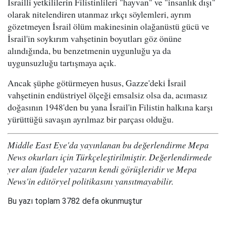
İsrailli yetkililerin Filistinlileri "hayvan" ve "insanlık dışı"
olarak nitelendiren utanmaz ırkçı söylemleri, ayrım
gözetmeyen İsrail ölüm makinesinin olağanüstü gücü ve
İsrail'in soykırım vahşetinin boyutları göz önüne
alındığında, bu benzetmenin uygunluğu ya da
uygunsuzluğu tartışmaya açık.
Ancak şüphe götürmeyen husus, Gazze'deki İsrail
vahşetinin endüstriyel ölçeği emsalsiz olsa da, acımasız
doğasının 1948'den bu yana İsrail'in Filistin halkına karşı
yürüttüğü savaşın ayrılmaz bir parçası olduğu.
Middle East Eye'da yayınlanan bu değerlendirme Mepa
News okurları için Türkçeleştirilmiştir. Değerlendirmede
yer alan ifadeler yazarın kendi görüşleridir ve Mepa
News'in editöryel politikasını yansıtmayabilir.
Bu yazı toplam 3782 defa okunmuştur