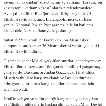
savunma hakkından" söz etmemiş ve katliamı "korkunç bir
kasıtlı toplu katliam vakası" olarak nitelendirmişlerdi.
Aynı yıl İsrailliler Batı Şeria'daki Kibya köyünde 70
Filistinli sivili katletmiş, Indianapolis merkezli İsrail
yanlısı National Jewish Post gazetesi bile bu katliamı
Lidice'deki Nazi katliamıyla kıyaslamıştı.
Şubat 1955'te İsrailliler Gazze'deki bir Mısır askeri
kampını basarak en az 36 Mısır askerini ve biri çocuk iki
Filistinli sivili öldürdü.
O zamana kadar Mısırlı yetkililer, sınırları denetleyerek ve
Filistinlilerin "sızmasını" önleyerek İsraillileri yatıştırmaya
çalışıyordu. Baskının ardından Gazze'deki Filistinliler
Mısırlı yetkililere karşı ayaklandı ve İsrail'in durmak
bilmeyen saldırılarına karşı kendilerini savunmak için
silah talep etti.
İsrail'in vahşeti ve saldırganlığı karşısında çileden çıkan
ve Filistinli mültecilerin baskısı altında kalan Mısır Devlet