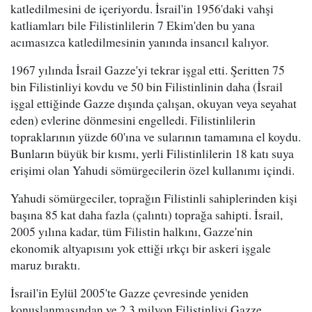
katledilmesini de içeriyordu. İsrail'in 1956'daki vahşi
katliamları bile Filistinlilerin 7 Ekim'den bu yana
acımasızca katledilmesinin yanında insancıl kalıyor.
1967 yılında İsrail Gazze'yi tekrar işgal etti. Şeritten 75
bin Filistinliyi kovdu ve 50 bin Filistinlinin daha (İsrail
işgal ettiğinde Gazze dışında çalışan, okuyan veya seyahat
eden) evlerine dönmesini engelledi. Filistinlilerin
topraklarının yüzde 60'ına ve sularının tamamına el koydu.
Bunların büyük bir kısmı, yerli Filistinlilerin 18 katı suya
erişimi olan Yahudi sömürgecilerin özel kullanımı içindi.
Yahudi sömürgeciler, toprağın Filistinli sahiplerinden kişi
başına 85 kat daha fazla (çalıntı) toprağa sahipti. İsrail,
2005 yılına kadar, tüm Filistin halkını, Gazze'nin
ekonomik altyapısını yok ettiği ırkçı bir askeri işgale
maruz bıraktı.
İsrail'in Eylül 2005'te Gazze çevresinde yeniden
konuşlanmasından ve 2.3 milyon Filistinliyi Gazze