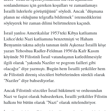
sonlandırması için gereken koşulları ve zamanlamayı
İsrailli liderlerle görüştüğünü" söyledi. Ancak "düşmana
planın ne olduğunu telgrafla bildirmek" istemediklerini
söyleyerek bir zaman dilimi belirtmekten kaçındı.
İsrail yanlısı Amerikalılar 1953'teki Kibya katliamını
Lidice'deki Nazi katliamına benzetmişti ve Haham
Benyamin takma adıyla tanınan ünlü Aşkenaz İsrailli köşe
yazarı Yehoshua Radler-Feldman 1956'da Kafr Kasım
köyünde 50 Filistinli İsrail vatandaşının katledilmesiyle
ilgili olarak "yakında Naziler ve pogrom failleri gibi
olacağız" diye yazmıştı. Bugün hem İsrailli yetkililer hem
de Filistinli direniş sözcüleri birbirlerinden sürekli olarak
"Naziler" diye bahsediyorlar.
Ancak Filistinli sözcüler İsrail hükümeti ve ordusundan
Nazi ve faşist olarak bahsederken, İsrailli yetkililer Filistin
halkını bir bütün olarak "Nazi" olarak nitelendiriyor.