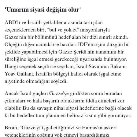
'Umarım siyasi değişim olur'
ABD'li ve İsrailli yetkililer arasında tartışılan
seçeneklerden biri, "bul ve yok et" misyonlarıyla
Gazze'nin bir bölümünü hedef alan bir dizi sınırlı akındı.
Ölçeğin diğer ucunda ise bazıları IDF'nin işini düzgün bir
şekilde yapabilmesi için Gazze Şeridi'nin tamamını bir
süreliğine işgal etmesi gerekeceği uyarısında bulunuyor.
Hangi seçenek seçilirse seçilsin, İsrail Savunma Bakanı
Yoav Gallant, İsrail'in bölgeyi kalıcı olarak işgal etme
niyetinde olmadığını söyledi.
Ancak İsrail güçleri Gazze'ye girdikten sonra buradan
çıkmaları ve hala başarılı olduklarını iddia etmeleri zor
olabilir. Bu da savaşın nihai siyasi hedeflerine bağlı olacak
ki bu hedefler tüm planın en belirsiz kısmı gibi görünüyor.
Brom, "Gazze'yi işgal ettiğimizi ve Hamas'ın askeri
yeteneklerinin çoğunu yok etmeyi başardığımızı