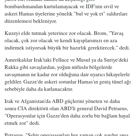
bombardımandan kurtulamayacak ve IDF'nin sivil ve
askeri Hamas üyelerine yönelik "bul ve yok et" saldırıları
düzenlemesi bekleniyor.
Kuzeyi elde tutmak yeterince zor olacak. Brom, "Yavaş
olacak, çok zor olacak ve kendi kayıplarımızı en aza
indirmek istiyorsak büyük bir hazırlık gerektirecek." dedi.
Amerikalılar Irak'taki Felluce ve Musul ya da Suriye'deki
Rakka gibi savaşlardan, yoğun nüfuslu bölgelerde
savaşmanın ne kadar zor olduğuna dair uyarıcı hikayelerle
geldiler. Gazze'de askeri sorunlar Hamas'ın geniş tünel ağı
sebebiyle daha da katlanacaktır.
Irak ve Afganistan'da ABD güçlerini yöneten ve daha
sonra CIA direktörü olan ABD'li general David Petraeus,
"Operasyonlar için Gazze'den daha zorlu bir bağlam hayal
etmek zor" dedi.
Petraeus, "Şehir operasyonları her zaman çok zordur ama