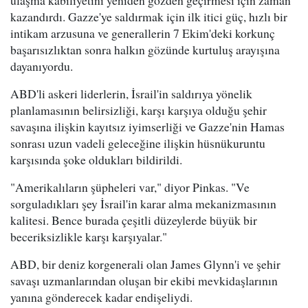
ulaşma kabiliyetini yeniden gözden geçirmesi için zaman
kazandırdı. Gazze'ye saldırmak için ilk itici güç, hızlı bir
intikam arzusuna ve generallerin 7 Ekim'deki korkunç
başarısızlıktan sonra halkın gözünde kurtuluş arayışına
dayanıyordu.
ABD'li askeri liderlerin, İsrail'in saldırıya yönelik
planlamasının belirsizliği, karşı karşıya olduğu şehir
savaşına ilişkin kayıtsız iyimserliği ve Gazze'nin Hamas
sonrası uzun vadeli geleceğine ilişkin hüsnükuruntu
karşısında şoke oldukları bildirildi.
"Amerikalıların şüpheleri var," diyor Pinkas. "Ve
sorguladıkları şey İsrail'in karar alma mekanizmasının
kalitesi. Bence burada çeşitli düzeylerde büyük bir
beceriksizlikle karşı karşıyalar."
ABD, bir deniz korgenerali olan James Glynn'i ve şehir
savaşı uzmanlarından oluşan bir ekibi mevkidaşlarının
yanına gönderecek kadar endişeliydi.