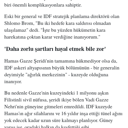
biri önemli komplikasyonlara sahiptir.
Eski bir general ve IDF stratejik planlama direktörü olan
Shlomo Brom, "Bu iki hedefe kara saldırısı olmadan
ulaşılamaz" dedi. "İşte bu yüzden hükümetin kara
harekatına çoktan karar verdiğine inanıyorum."
'Daha zorlu şartları hayal etmek bile zor'
Hamas Gazze Şeridi'nin tamamına hükmediyor olsa da,
IDF askeri altyapısının büyük bölümünün - bir generalin
deyimiyle "ağırlık merkezinin" - kuzeyde olduğuna
inanıyor.
Bu nedenle Gazze'nin kuzeyindeki 1 milyonu aşkın
Filistinli sivil nüfusa, şeridi ikiye bölen Vadi Gazze
Nehri'nin güneyine gitmeleri emredildi. IDF kuzeyde
Hamas'ın ağır silahlarını ve 16 yıldır inşa ettiği tünel ağını
yok edecek kadar uzun süre kalmayı planlıyor. Güney
yarısı ise, oradaki halkın da keşfettiği gibi