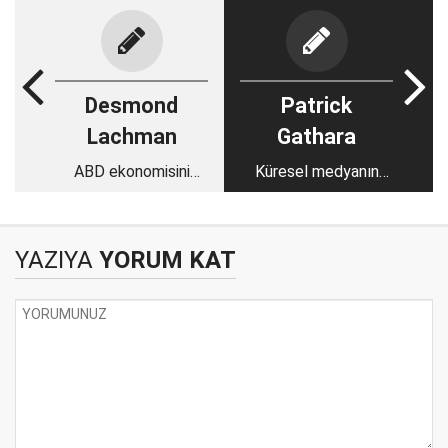
Desmond
Patrick
Lachman
Gathara
ABD ekonomisini
Küresel medyanın
büyük bir kriz mi
Filistin tutumu Batılı
bekliyor?
zihniyeti yansıtıyor
YAZIYA
YORUM KAT